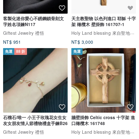
客製化迷你愛心不銹鋼鎖骨刻文
天主教聖物 以色列進口 耶穌 十字
字姓名項鍊N117
架 橄欖木 壁掛飾 161707-1
Holy Land blessing 來自聖地的祝福
Giftest Jewelry 禮悟
NT$ 951
NT$ 3,000
免運
88 折
免運
石榴石/唯一 小王子玫瑰花女生女
牆壁掛飾 Celtic cross 十字架 進
友女朋友情人節禮物禮盒手鍊B26
口橄欖木 161748
Holy Land blessing 來自聖地的祝福
Giftest Jewelry 禮悟