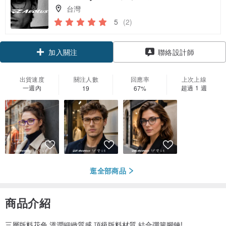
台灣
5
(2)
加入關注
聯絡設計師
出貨速度
關注人數
回應率
上次上線
一週內
超過 1 週
19
67%
逛全部商品
商品介紹
三層版料花色,溫潤細緻質感,頂級版料材質,結合彈簧腳鍊!