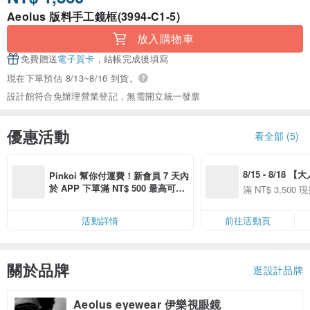
Aeolus 版料手工鏡框(3994-C1-5)
放入購物車
免費贈送
電子賀卡
，結帳完成後填寫
現在下單預估 8/13~8/16 到貨。
設計館符合免辦理營業登記，無需開立統一發票
優惠活動
看全部 (5)
8/15 - 8/18 
Pinkoi 幫你付運費！新會員 7 天內
季】滿 NT$3500
於 APP 下單滿 NT$ 500 最高可折
滿 NT$ 3,500 現
50
運費 NT$ 100
50
活動詳情
前往活動頁
關於品牌
逛設計品牌
Aeolus eyewear 伊樂視眼鏡