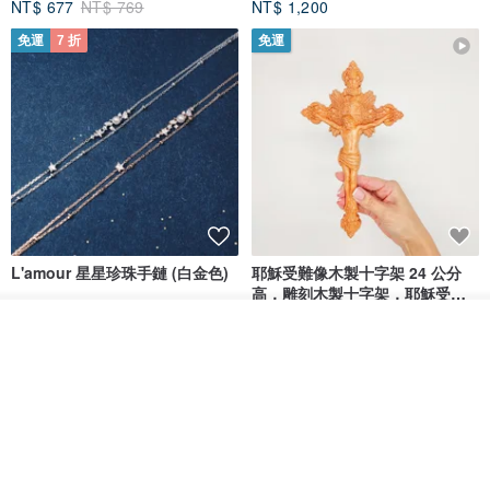
NT$ 677
NT$ 769
NT$ 1,200
免運
7 折
免運
L'amour 星星珍珠手鏈 (白金色)
耶穌受難像木製十字架 24 公分
高，雕刻木製十字架，耶穌受難
像天主教十字架
ARLOS
AndyCarver
放入購物車
加入收藏
了解品牌
NT$ 4,641
NT$ 6,630
NT$ 1,560
免運
7 折