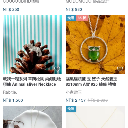
COUCOUBIRD咕咕
MODOMODO 飾品設計
NT$ 250
NT$ 980
免運
85 折
載我一程系列 單獨松鼠 純銀動物
福氣貓頭鷹 玉 墜子 天然碧玉
項鍊 Animal sliver Necklace
8x10mm A貨 925 純銀 禮物
Rabitle.
小家碧玉
NT$ 1,500
NT$ 2,457
NT$ 2,890
免運