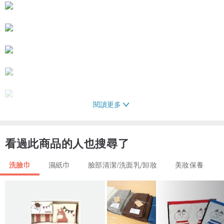
閱讀更多
看過此商品的人也搜尋了
【商品特色】
洗臉巾
濕紙巾
臉部清潔/洗面乳/卸妝
美妝保養
• 採用100%醫療級水針布，天然純淨，不含螢光劑、香精
• 棉質纖細柔軟、觸感輕柔、不傷肌膚、吸水性極佳
• 採無塵自動包裝。無刺激性，安全可靠
• 捲筒量多型，易撕又防水、防塵