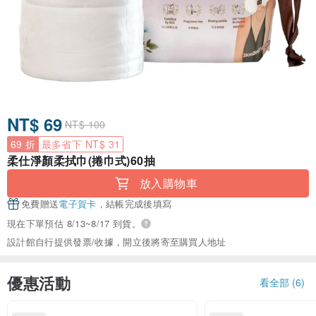
NT$ 69
NT$ 100
69 折
最多省下 NT$ 31
柔仕淨顏柔拭巾(捲巾式)60抽
放入購物車
免費贈送
電子賀卡
，結帳完成後填寫
現在下單預估 8/13~8/17 到貨。
設計館自行提供發票/收據，開立後將寄至購買人地址
優惠活動
看全部 (6)