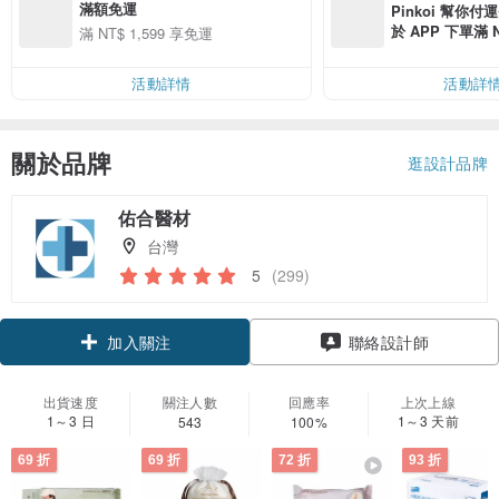
滿額免運
Pinkoi 幫你付
於 APP 下單滿 
滿 NT$ 1,599 享免運
運費 NT$ 100
活動詳情
活動詳
關於品牌
逛設計品牌
佑合醫材
台灣
5
(299)
加入關注
聯絡設計師
出貨速度
關注人數
回應率
上次上線
1～3 日
1～3 天前
543
100%
69 折
69 折
72 折
93 折