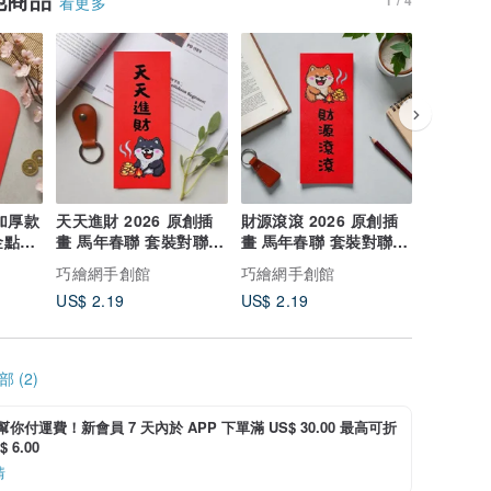
看更多
 加厚款
天天進財 2026 原創插
財源滾滾 2026 原創插
蛙熊愛哩 
金點紅
畫 馬年春聯 套裝對聯
畫 馬年春聯 套裝對聯
畫 馬年
長方型
長方型
長方型
巧繪網手創館
巧繪網手創館
巧繪網手
US$ 2.19
US$ 2.19
US$ 2.1
 (2)
i 幫你付運費！新會員 7 天內於 APP 下單滿 US$ 30.00 最高可折
 6.00
情