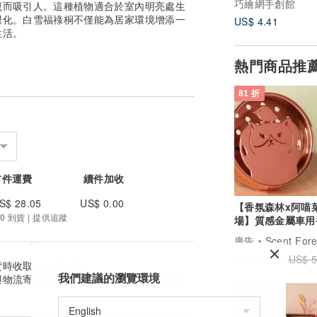
巧繪網手創館
觀而吸引人。這種植物適合於室內明亮處生
褪化。白雪福祿桐不僅能為居家環境增添一
US$ 4.41
生活。
熱門商品推
81 折
首件運費
續件加收
S$ 28.05
US$ 0.00
【香氛森林x阿喵
0 到貨 | 提供追蹤
場】質感金屬車用香
風趣阿喵的享樂生
廣告
Scent Forest 
US$ 47.35
US$ 5
貨時收取的金額為準。
我們建議的瀏覽環境
與物流寄送天數估算。實際到貨日可能因付