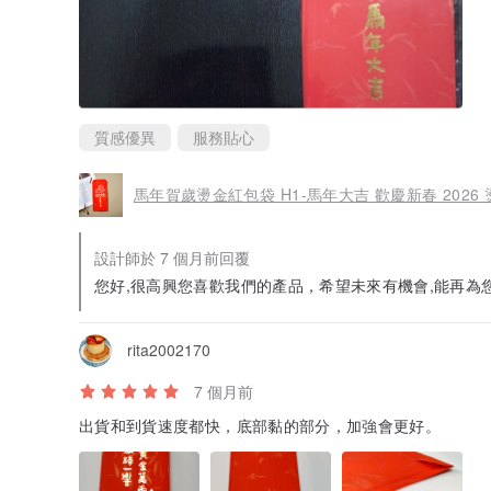
質感優異
服務貼心
馬年賀歲燙金紅包袋 H1-馬年大吉 歡慶新春 2026
設計師於 7 個月前回覆
您好,很高興您喜歡我們的產品，希望未來有機會,能再為
rita2002170
7 個月前
出貨和到貨速度都快，底部黏的部分，加強會更好。