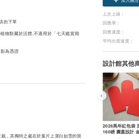
上次上線：
請勿下單
回應率：
回應速度：
,植物類屬於活體,不適用於「七天鑑賞期
平均出貨速度：
錄影為憑證
設計館其他
2026馬年紅包袋
160磅 圓蓋設計 
盆栽，其獨特之處在於葉片上潔白如雪的斑
卡