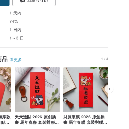
1 天內
74%
1 日內
1～3 日
商品
1 / 4
看更多
 加厚款
天天進財 2026 原創插
財源滾滾 2026 原創插
蛙熊愛哩 
金點紅
畫 馬年春聯 套裝對聯
畫 馬年春聯 套裝對聯
畫 馬年
長方型
長方型
長方型