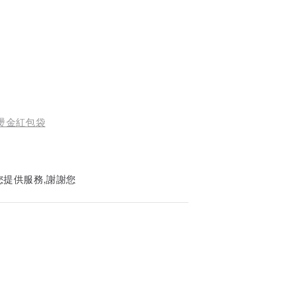
 燙金紅包袋
您提供服務,謝謝您