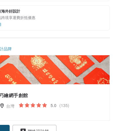
有海外好設計
品跨境享運費折抵優惠
情
計品牌
巧繪網手創館
5.0
(135)
台灣
聯絡設計師