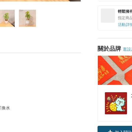
輕鬆擁
指定商
活動詳
關於品牌
逛設
可換水
加入關注