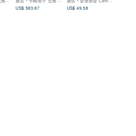
虹畫家
廣告
手嶋智子 北海道彩虹畫家
廣告
壹叁叁壹 Cementer No.1331
星空
US$ 583.87
US$ 49.58