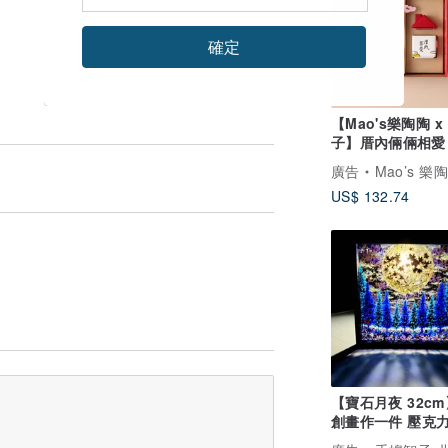
確定
【Mao's樂陶陶 x
子】厝內倆倆相愛
小屋禮盒組
廣告
Mao’s 樂
US$ 132.74
【寶石月夜 32c
創畫作一件 壓克
藝術 陰影畫作 居