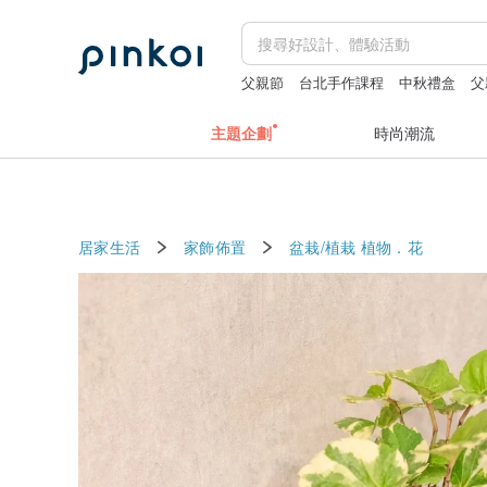
父親節
台北手作課程
中秋禮盒
父
短夾
主題企劃
時尚潮流
居家生活
家飾佈置
盆栽/植栽
植物．花