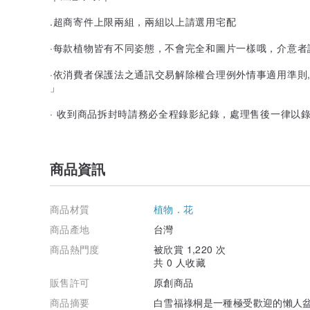
.超商寄件上限兩組，兩組以上請選用宅配
·每款植物皆有不同姿態，不會完全和圖片一樣哦，介意者
·依消費者保護法之通訊交易解除權合理例外情事適用準則
」
· 收到商品拆封時請務必全程錄影紀錄，處理售後一律以
商品資訊
商品材質
植物．花
商品產地
台灣
商品熱門度
被欣賞 1,220 次
共 0 人收藏
販售許可
原創商品
商品摘要
白雪福祿桐是一種極受歡迎的懶人