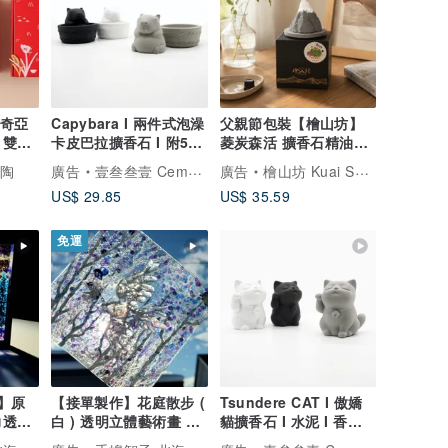
 奇亞
Capybara I 兩件式泡澡
父親節包裝【檜山坊】
 雙碗
卡皮巴拉擴香石 I 附5mi
菱炭森活 擴香石精油組/
精油－馬年開運物
居家擴香 喬遷禮
陶陶
廣告
壹叁叁壹 Cementer No.1331
廣告
檜山坊 Kuai Shan Fang︱台灣檜木香氛領導品牌，療癒森林
US$ 29.85
US$ 35.59
免運
m】原
【接單製作】花庭散步 (
Tsundere CAT I 傲嬌
力透明
白 ) 透明立體藝術畫 影
貓擴香石 I 水泥 I 香氛 I
家裝飾
繪居家裝飾
禮物 I 附5mi精油