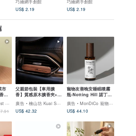
巧繪網手創館
巧繪網手創館
巧繪網手
US$ 2.19
US$ 2.19
US$ 2.1
薦
菜市
父親節包裝【車用擴
寵物友善晚安睡眠噴霧
氛 -
香】質感原木擴香夾+檜
瓶-Notting Hill 諾丁丘
活
木精油5ml 香氛禮盒
(富豪花香調)
香氛森林
廣告
檜山坊 Kuai Shan Fang︱台灣檜木香氛領導品牌，療癒森林
廣告
MonDiCo 寵物友善香氛
US$ 42.32
US$ 44.10
7.91