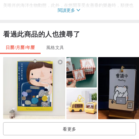
美唯肖的海洋生物動態，此外，在悠閒享受友善垂釣樂趣時，順便也
閱讀更多
可以做生物資源調查喔，值得與您分享，特別在此推薦給您。
看過此商品的人也搜尋了
日曆/月曆/年曆
風格文具
裝訂方式：鐵線圈裝訂
桌曆大小：A5
包裝信封大小：18*30cm
看更多