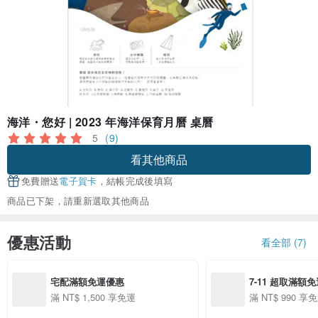
海洋・您好 | 2023 年海洋保育月曆 桌曆
5
(9)
看其他商品
免費贈送
電子賀卡
，結帳完成後填寫
商品已下架，請重新選取其他商品
優惠活動
看全部 (7)
宅配滿額免運優惠
7-11 超取滿額
滿 NT$ 1,500 享免運
滿 NT$ 990 享