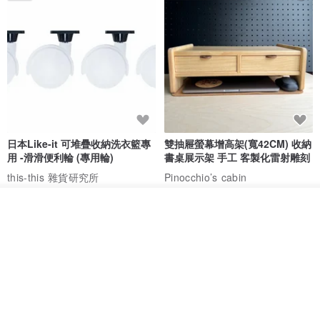
日本Like-it 可堆疊收納洗衣籃專
雙抽屜螢幕增高架(寬42CM) 收納
用 -滑滑便利輪 (專用輪)
書桌展示架 手工 客製化雷射雕刻
this-this 雜貨研究所
Pinocchio’s cabin
NT$ 234
NT$ 260
NT$ 3,026
NT$ 3,362
看其他商品
了解品牌
免運
68 折