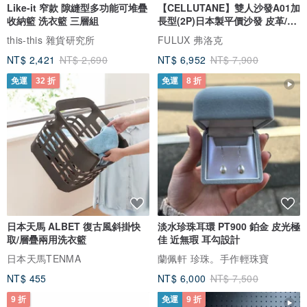
Like-it 窄款 隙縫型多功能可堆疊
【CELLUTANE】雙人沙發A01加
收納籃 洗衣籃 三層組
長型(2P)日本製平價沙發 皮革/燈
芯絨
this-this 雜貨研究所
FULUX 弗洛克
NT$ 2,421
NT$ 2,690
NT$ 6,952
NT$ 7,900
免運
32 折
免運
8 折
日本天馬 ALBET 復古風斜掛快
淡水珍珠耳環 PT900 鉑金 皮光極
取/層疊兩用洗衣籃
佳 近無瑕 耳勾設計
日本天馬TENMA
蘭佩軒 珍珠。手作輕珠寶
NT$ 455
NT$ 6,000
NT$ 7,500
9 折
免運
9 折