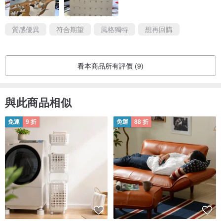
質感優異
符合期望
風格獨特
想再回購
看本商品所有評價 (9)
與此商品相似
免運
9 折
免運
88 折