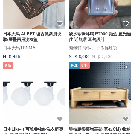
日本天馬 ALBET 復古風斜掛快
淡水珍珠耳環 PT900 鉑金 皮光極
取/層疊兩用洗衣籃
佳 近無瑕 耳勾設計
日本天馬TENMA
蘭佩軒 珍珠。手作輕珠寶
NT$ 455
NT$ 6,000
NT$ 7,500
9 折
免運
9 折
日本Like-it 可堆疊收納洗衣籃專
雙抽屜螢幕增高架(寬42CM) 收納