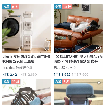
免運
9 折
免運
88 折
Like-it 窄款 隙縫型多功能可堆疊
【CELLUTANE】雙人沙發A01加
收納籃 洗衣籃 三層組
長型(2P)日本製平價沙發 皮革/燈
芯絨
this-this 雜貨研究所
FULUX 弗洛克
NT$ 2,421
NT$ 2,690
NT$ 6,952
NT$ 7,900
免運
32 折
免運
8 折