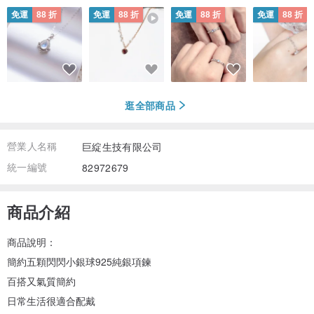
免運
88 折
免運
88 折
免運
88 折
免運
88 折
逛全部商品
營業人名稱
巨綻生技有限公司
統一編號
82972679
商品介紹
商品說明：
簡約五顆閃閃小銀球925純銀項鍊
百搭又氣質簡約
日常生活很適合配戴