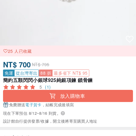
25 人已收藏
NT$ 700
NT$ 795
免運
從台灣寄出
88 折
最多省下 NT$ 95
簡約五顆閃閃小銀球925純銀項鍊 鎖骨鍊
5
(1)
放入購物車
免費贈送
電子賀卡
，結帳完成後填寫
現在下單預估 8/12~8/16 到貨。
設計館自行提供發票/收據，開立後將寄至購買人地址