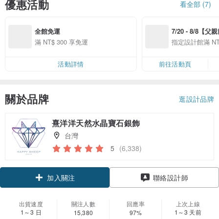
優惠活動
看全部 (7)
全館免運
7/20 - 8/8【
案】精選品牌全館
滿 NT$ 300 享免運
指定設計館滿 NT$
$888 免運
免運
活動詳情
前往活動頁
關於品牌
逛設計品牌
熹洋洋天然水晶寶石銀飾
台灣
5
(6,338)
領優惠券
聯絡設計師
加入關注
出貨速度
關注人數
回應率
上次上線
1～3 日
1～3 天前
15,380
97%