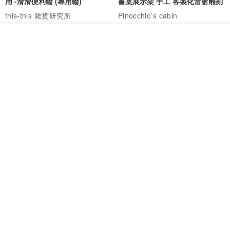
用 -滑滑便利輪 (專用輪)
書桌展示架 手工 客製化雷射雕刻
this-this 雜貨研究所
Pinocchio’s cabin
NT$ 234
NT$ 260
NT$ 3,026
NT$ 3,362
放入購物車
免運
68 折
加入收藏
了解品牌
日本squ+ SUN&WASSER可層疊
工業風_植物雙層展示層架/塊根/
置物洗衣籃-2入-多色可選
多肉植物/鐵網**歡迎客製**
日本squ+
銳龍工藝設計
NT$ 1,898
NT$ 2,790
NT$ 18,800
免運