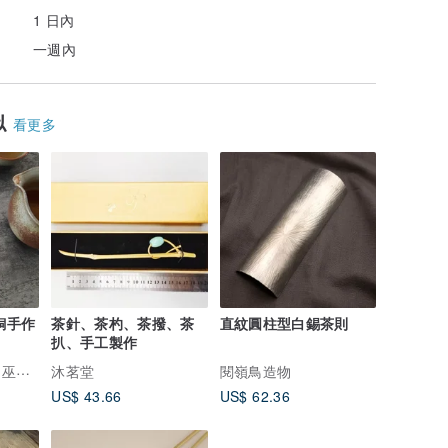
1 日內
一週內
似
看更多
銅手作
茶針、茶杓、茶撥、茶
直紋圓柱型白錫茶則
扒、手工製作
女奧達
沐茗堂
閱嶺鳥造物
US$ 43.66
US$ 62.36