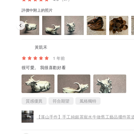
評價中附上的照片
黃凱禾
1 年前
很可愛。 我很喜歡好看
質感優異
符合期望
風格獨特
【溪山手作】手工純銀茶寵水牛做舊工藝品擺件茶