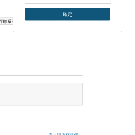
確定
浮雕系列
禮物
豆皿
看品牌所有評價