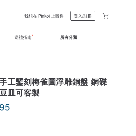
我想在 Pinkoi 上販售
登入/註冊
送禮指南
所有分類
 手工鏨刻梅雀圖浮雕銅盤 銅碟
銅豆皿可客製
.95