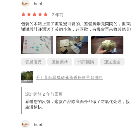
huei
2 年前
包裝的木箱上畫了畫還蠻可愛的。整體黃銅亮閃閃的，但荷
謝謝設計師還送了黃銅小魚，超喜歡，有機會再來收其他黃
質感優異
風格獨特
想再回購
運送迅速
手工黃銅翠鳥倚蓮蓬香座微景觀擺件
設計師於 2 年前回覆
感谢您的反馈，这款产品除底面外都做了防氧化处理，接
生活愉快。
huei