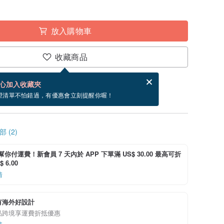
放入購物車
收藏商品
賀卡，結帳完成後填寫
電子賀卡是什麼？
心加入收藏夾
寄出商品為 5 個工作天。（不包含假日）
望清單不怕錯過，有優惠會立刻提醒你喔！
 (2)
i 幫你付運費！新會員 7 天內於 APP 下單滿 US$ 30.00 最高可折
 6.00
情
有海外好設計
品跨境享運費折抵優惠