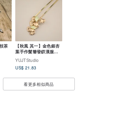
枝茶
【秋風 其一】金色銀杏
葉手作髮簪發釵漢服配
飾
YUJTStudio
US$ 21.83
看更多相似商品