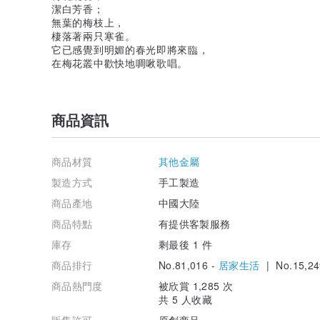
潔白芳香；
無葉的梅枝上，
棲落著兩只寒雀。
它已感覺到明媚的春光即將來臨，
在梅花叢中歡快地啁啾歌唱。
商品資訊
商品材質
其他金屬
製造方式
手工製造
商品產地
中國大陸
商品特點
有提供客製服務
庫存
剩最後 1 件
商品排行
No.81,016 -
居家生活
| No.15,24
商品熱門度
被欣賞 1,285 次
共 5 人收藏
販售許可
原創商品