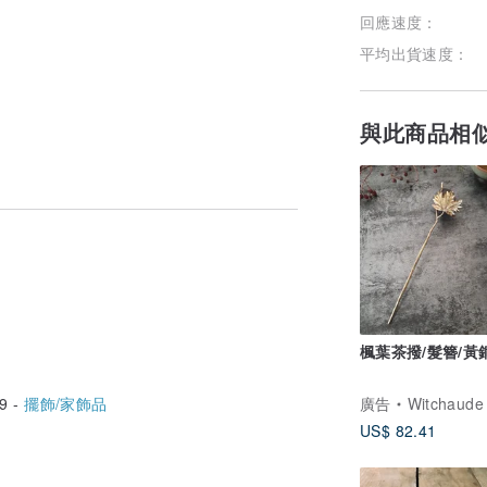
回應速度：
平均出貨速度：
與此商品相
楓葉茶撥/髮簪/黃
9 -
擺飾/家飾品
廣告
Witchaude 巫
US$ 82.41