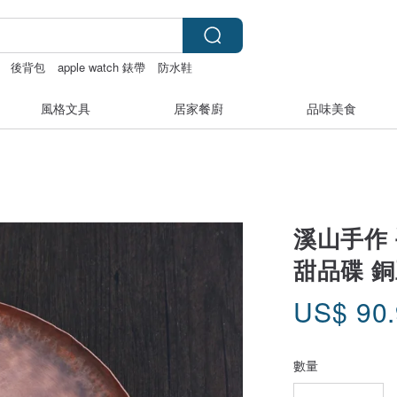
後背包
apple watch 錶帶
防水鞋
風格文具
居家餐廚
品味美食
溪山手作
甜品碟 
US$
90
數量