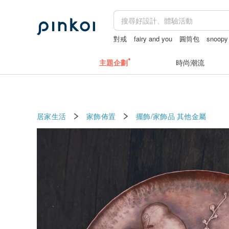
對戒
fairy and you
圓筒包
snoopy
台北手作課程
主題企劃
時尚潮流
居家生活
家飾佈置
擺飾/家飾品
其他金屬