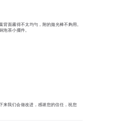
葉背面霧得不太均勻，附的拋光棒不夠用。
銅泡茶小擺件。
下来我们会做改进，感谢您的信任，祝您