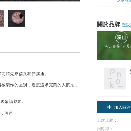
活動詳
關於品牌
逛設
單前請先來信跟我們溝通。
機械製作的區別，過度追求完美的人慎拍，
現象請熟知.
加入關注
留言 .
上次上線：
回應率：