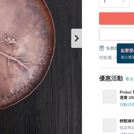
免費贈送電子
點擊愛
付款後，從備貨到
加入慾
優惠活動
看全部
Pinko
運費 US$
活動詳
輕鬆擁
指定商