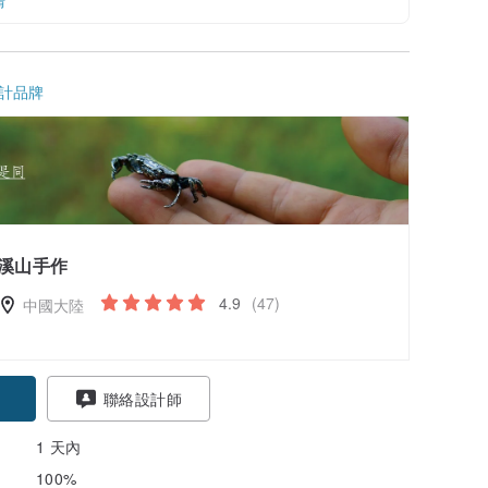
情
計品牌
溪山手作
4.9
(47)
中國大陸
聯絡設計師
1 天內
100%