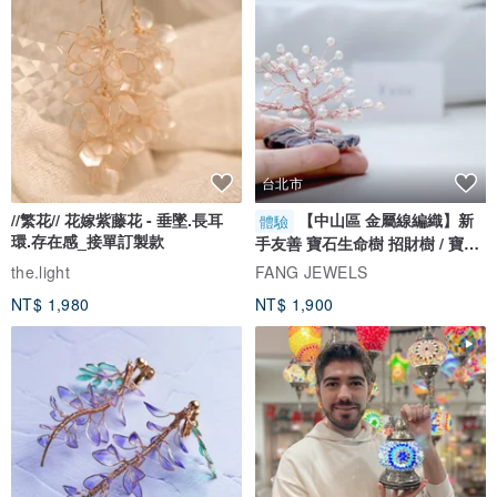
台北市
//繁花// 花嫁紫藤花 - 垂墜.長耳
【中山區 金屬線編織】新
體驗
環.存在感_接單訂製款
手友善 寶石生命樹 招財樹 / 寶石
自選
the.light
FANG JEWELS
NT$ 1,980
NT$ 1,900