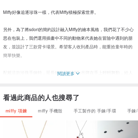
Miffy好像追逐珍珠一樣，代表Miffy積極探索世界。
另外，為了將sdori的簡約設計融入Miffy的繪本風格，我們花了不少心
思在包裝上，我們選用插畫中不同的動物來代表她在冒險中遇到的朋
友，並設計了三款背卡場景。希望客人收到產品時，能重拾童年時的
簡單快樂。
配戴這款珍珠手鍊時，延長鍊末端的Miffy吊牌在手上輕輕舞動，給人
閱讀更多
一種可愛典雅的氣質。
看過此商品的人也搜尋了
物料 | 背卡動物朋友
miffy 項鍊
miffy 手機殼
手工製作的 手鍊/手環
手鍊
純銀 | 企鵝
純銀鍍18K金 | 黑白貓
純銀鍍玫瑰金 | 長頸鹿