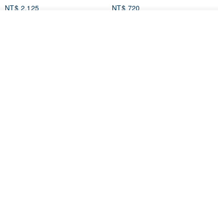
NT$ 2,125
NT$ 720
93 折
放入購物車
加入收藏
了解品牌
台北市
晶透紫藤花 垂墜樹脂/耳夾可
【療育時光】DIY製作2副
體驗
專屬UV膠乾燥花樹脂耳環 台北體
驗課程
KL珂蘿花設計
JYC.accessories
NT$ 1,292
NT$ 1,380
NT$ 1,150
免運