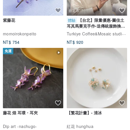
台北市
紫藤花
【台北】限量優惠-圖佳土
體驗
耳其馬賽克手作-送傳統服飾換裝
體驗
Turkiye Coffee&Mosaic studio土耳其咖啡與馬賽克燈工作坊
momoirokonpeito
NT$ 754
NT$ 920
免運
藤花 煌 耳環・耳夾
【繁花計畫】- 清冰
Dip art -nachugo-
紅花 hunghua