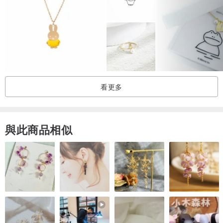
項鍊規格
物料 ：淡水珍珠，925 純銀
顏色 ：白珍珠，銀/玫瑰金/18k金
尺寸 ：1mm手鍊，5mm珍珠
看更多
長度 ：14cm & 3 cm延長鏈
與此商品相似