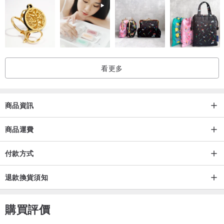
在衣物的旅程中，最常被忽略，也是最重要的一個環節「修繕」，幾
乎是被現今的 "回收" 口號給忽略了⋯
YL style一起和消費者為環境盡一份心力💖
看更多
從 『維修保固』 中延長衣物壽命，減少 『一次性』"回收"垃圾產生。
我們真切感謝每一位消費者
商品資訊
「選擇」YL style
「練習」如何開始永續生活
商品運費
付款方式
未來
會因為我們而美麗。
退款換貨須知
-------------------------------------------------------------
購買評價
**精選『皮件』專用五金，多層次精密電鍍，下層增加電鍍紅銅層，