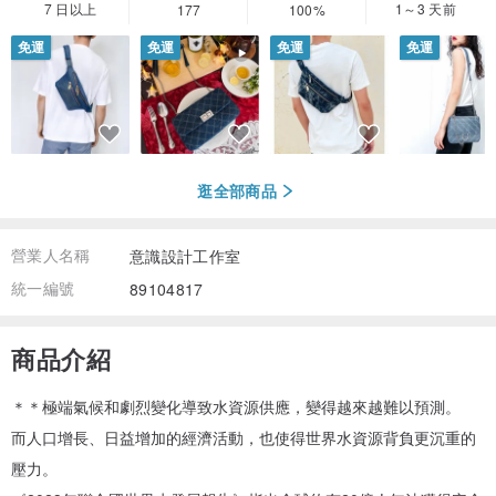
7 日以上
1～3 天前
177
100%
免運
免運
免運
免運
逛全部商品
營業人名稱
意識設計工作室
統一編號
89104817
商品介紹
＊＊極端氣候和劇烈變化導致水資源供應，變得越來越難以預測。
而人口增長、日益增加的經濟活動，也使得世界水資源背負更沉重的
壓力。