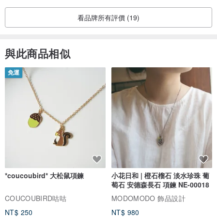
📍未來如果清衣櫃時，如想斷捨離包包的話，歡迎把包包寄回給我們
回收，我們的研發設計團隊會依據商品狀態選擇修復或再生設計的方
看品牌所有評價 (19)
式讓商品再次回歸循環經濟系統中。
與此商品相似
如您有其他想要的特殊款式，麻煩提供照片，與我們一起討論設計💕
由於是訂製服務，以收到舊衣後即開始訂製服務，需要18個工作天，
免運
不含假日
----------------------------------------------------------------------
舊衣不只承載了許多珍貴個人的回憶，同時也承載著地球環境的未
來。
在這裡，我們不只是一家商店，而是打造個人的專屬回憶與一座讓大
家都可以參與環保永續時尚的橋樑
*coucoubird* 大松鼠項鍊
小花日和 | 橙石榴石 淡水珍珠 葡
＊關於過多舊衣造成的環保問題報導：你丟進舊衣回收箱的舊衣真的
萄石 安德森長石 項鍊 NE-00018
幫助到了弱勢與真正回收了嗎？
COUCOUBIRD咕咕
MODOMODO 飾品設計
＊不只如此, 還有為了種植大量棉花造成土地農藥污染及衣物染劑的化
NT$ 250
NT$ 980