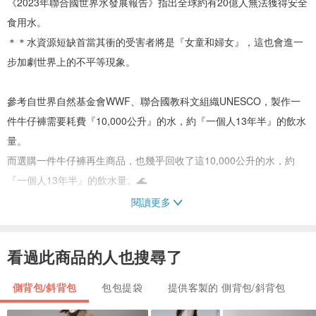
《2023年聯合國世界水發展報告》指出全球約有20億人無法獲得安全
食用水。
＊＊水資源短缺首當其衝的受害者將是『女童和婦女』，這也會進一
步加劇世界上的不平等現象。
參考自世界自然基金會WWF、聯合國教科文組織UNESCO，製作一
件牛仔褲需要耗費『10,000公升』的水，約『一個人13年半』的飲水
量。
而選購一件牛仔褲再生商品，也幾乎回收了這10,000公升的水，約
『一個人13年半』的飲水量。🌊
閱讀更多
＊請提供您的衣物和我們討論改造。
看過此商品的人也搜尋了
＊包包尺寸cm: 長30/高17cm，可放入長夾。
＊背帶可調節長度。
側背包/斜背包
包包提袋
提供客製的 側背包/斜背包
<商品皆由回收紙箱運送，如需使用新紙箱，請在訂單備註欄註明>