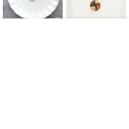
我要訂製
淘氣小松鼠925純銀項鍊
FOSSIL SERIES 圓形項鍊
加入收藏
了解品牌
micasa.no56
白谷工房
NT$ 1,180
NT$ 1,866
免運
88 折
紅寶石可愛松鼠項鍊
氣球貴賓狗項鍊 不會漏氣款 職人
鏡面拋光 MIT台灣製造