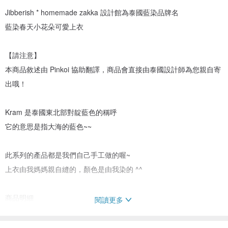
Jibberish * homemade zakka 設計館為泰國藍染品牌名
藍染春天小花朵可愛上衣
【請注意】
本商品敘述由 Pinkoi 協助翻譯，商品會直接由泰國設計師為您親自寄
出哦！
Kram 是泰國東北部對靛藍色的稱呼
它的意思是指大海的藍色~~
此系列的產品都是我們自己手工做的喔~
上衣由我媽媽親自縫的，顏色是由我染的 ^^
商品明細
閱讀更多
材質：100％棉
顏色：藍色