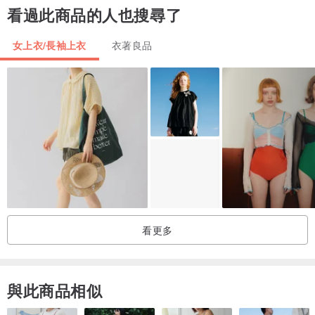
看過此商品的人也搜尋了
Free size (鬆寬版)
女上衣/長袖上衣
衣著良品
胸圍 46”
袖長 18”
長度 19”
***注意
///商品圖檔顏色可能因電腦螢幕設定差異略有不同。另外，在我們將
此商品拍照上傳時，顏色也有可能無法準確的呈現，但我們會盡量不
調整其顏色，以實際收到的商品為準。
看更多
///請在3天內付款，否則系統會自動取消訂單，希望你能你能理解喔:)
///商品將於付款確認後 3 個工作天寄出
與此商品相似
///自然藍染商品非常需要你來照護它喔