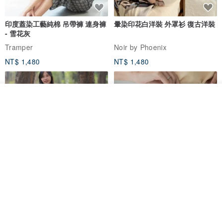
印度蓋染工藝純棉 吊帶褲 連身褲
暈染印花白洋裝 外罩衫 復古洋裝
- 雪花灰
Tramper
Noir by Phoenix
NT$ 1,480
NT$ 1,480
看其他商品
了解品牌
印度蓋染工藝純棉 長褲 －晚霞紅
【波麗印花】皇家鹿苑 澎澎熱氣
球 前短後長 鬆緊帶 長裙
Tramper
Mr. Greenwood
NT$ 1,080
NT$ 2,620