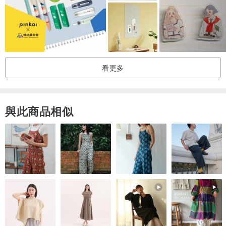
來訊確認。
＊若需求ê量較大（50套以上），歡迎去面冊專頁私訊聯絡，嘛有較
俗ê價數。
＊另外賣場內底koh有「白話字版」。
看更多
＊有kah電子說明書（PDF檔案），若有買就會寄連結予--你，a̍h是私
訊來kā阮講。
與此商品相似
＊說明書內底提供10幾種ê sńg法，嘛會使家己koh變化，a̍h是設計新
ê sńg法。
＊這ê牌仔設計是予會曉ê人教bē曉ê人用--ê，無法度完全靠牌仔家己
自學羅馬字，除非你有另外ê學習方式，就thang做複習ê路用。
＊若使用ê時有任何疑問，嘛歡迎來訊討論。
👇🏻 詳細紹介 👇🏻
🔸《台語貓。鬥台語》網站：tau.taigi.info
請點入去台語貓社交平台口座看網址 (Linktree > 台語貓 鬥台語)