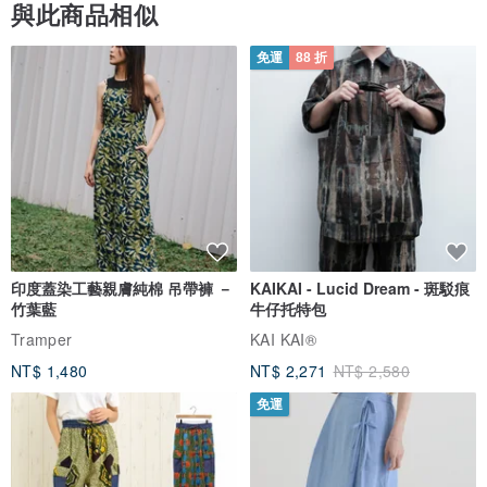
與此商品相似
免運
88 折
印度蓋染工藝親膚純棉 吊帶褲 －
KAIKAI - Lucid Dream - 斑駁痕
竹葉藍
牛仔托特包
Tramper
KAI KAI®
NT$ 1,480
NT$ 2,271
NT$ 2,580
免運