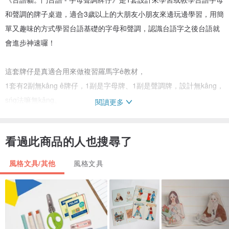
和聲調的牌子桌遊，適合3歲以上的大朋友小朋友來邊玩邊學習，用簡
單又趣味的方式學習台語基礎的字母和聲調，認識台語字之後台語就
會進步神速囉！
這套牌仔是真適合用來做複習羅馬字ê教材，
1套有2副無kâng ê牌仔，1副是字母牌、1副是聲調牌，設計無kâng，
sńg法嘛無kâng。
閱讀更多
牌仔主要會使真緊幫贊學習者來記憶聲音kap字母、聲調符號ê關聯，
透過sńg，m̄免硬記，初學者入門就免hiah辛苦，大人、囡仔攏sńg
看過此商品的人也搜尋了
kah真歡喜。
上適合tú教字母、a̍h是聲調（本調）教了ê時，用來一直liu，才來教拼
風格文具/其他
風格文具
音、變調較bē有問題。
有長期實際用tī社區大學、國中、國小ê台語課程，效果攏真好！
＊產品準備時間：現點現做，需要較久ê備貨時間，大約2禮拜。
＊阮主要是台語、台文推廣，無一定隨時攏有貨。若有趕時間，請先