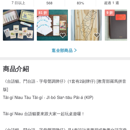
7 日以上
超過 1 週
568
83%
81 折
9 折
逛全部商品
商品介紹
《台語貓。鬥台語 - 字母聲調牌仔》(1套有2副牌仔) [教育部羅馬拼音
版]
Tâi-gí Niau Tàu Tâi-gí - Jī-bó Siaⁿ-tiāu Pâi-á (KIP)
Tâi-gí Niau 台語貓要來跟大家一起玩桌遊囉！
《台語貓。鬥台語 - 字母聲調牌仔》是1套設計來學習或教學台語字母