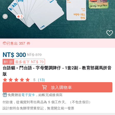
5
已售出 357 件
NT$ 300
NT$ 370
81 折
最多省下 NT$ 70
台語貓 • 鬥台語 - 字母聲調牌仔 - 1套2副 - 教育部羅馬拼音
版
5
(13)
放入購物車
免費贈送
電子賀卡
，結帳完成後填寫
付款後，從備貨到寄出商品為 5 個工作天。（不包含假日）
設計館符合免辦理營業登記，無需開立統一發票