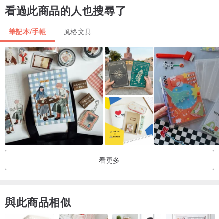
看過此商品的人也搜尋了
封面(外)：560 g. 工藝創作的紙張
筆記本/手帳
風格文具
紙張(內)：75 g. 輕質紙、護眼的紙張
共126張空白紙 / 252頁
- - - - - - - - - - - - - - - - - - -
☁ CUSTOM NOTEBOOK (客製化)
看更多
免費! 免費! 免費!
與此商品相似
如你需要在筆記本上刻下任何文字，如你的名字、座右銘、愛情語錄
等等，都可以直接聯繫我們喔~~