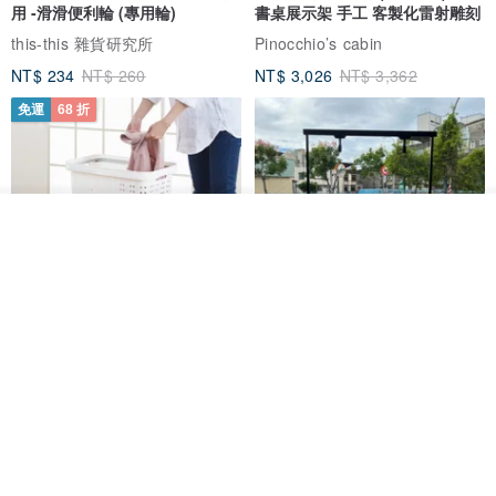
用 -滑滑便利輪 (專用輪)
書桌展示架 手工 客製化雷射雕刻
this-this 雜貨研究所
Pinocchio’s cabin
NT$ 234
NT$ 260
NT$ 3,026
NT$ 3,362
免運
68 折
看其他商品
了解品牌
日本squ+ SUN&WASSER可層疊
工業風_植物雙層展示層架/塊根/
置物洗衣籃-2入-多色可選
多肉植物/鐵網**歡迎客製**
日本squ+
銳龍工藝設計
NT$ 1,898
NT$ 2,790
NT$ 18,800
免運