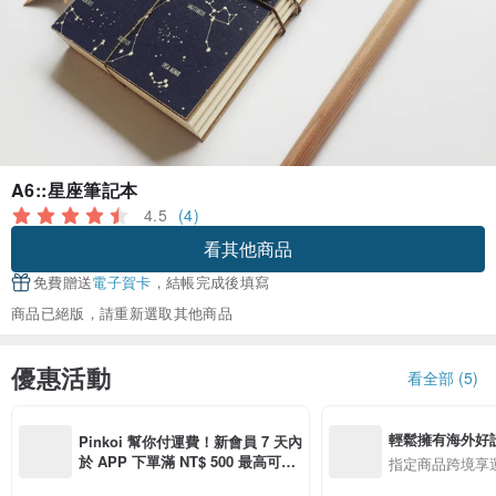
A6::星座筆記本
4.5
(4)
看其他商品
免費贈送
電子賀卡
，結帳完成後填寫
商品已絕版，請重新選取其他商品
優惠活動
看全部 (5)
輕鬆擁有海外好
Pinkoi 幫你付運費！新會員 7 天內
於 APP 下單滿 NT$ 500 最高可折
指定商品跨境享
運費 NT$ 100