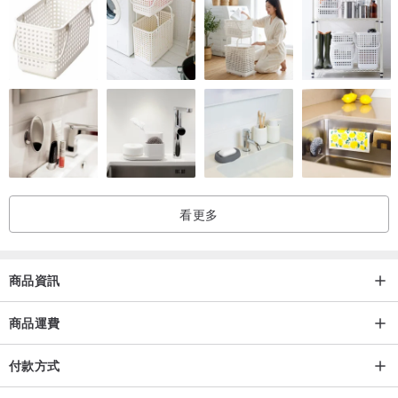
請不要超過15 個字 (數字也可以喔)
****不好意思，我們目前沒有提供小寫或符號喔 (如： . / " & ^ , # @ )
但若你沒有聯絡我們，告知你想要的文字，我們將視同你無條件放
棄，所以你收到的商品會是沒有添加任何刻字服務喔~~
看更多
運送方式：
商品資訊
商品一律以信封袋寄出喔~~
商品運費
若你在星期一至星期五內完成付款，我們會以付款後1-2內將商品寄出
付款方式
如果你有任何問題，請直接與我們聯繫~