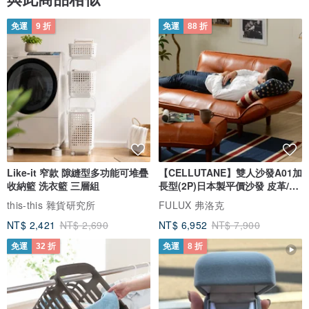
免運
9 折
免運
88 折
Like-it 窄款 隙縫型多功能可堆疊
【CELLUTANE】雙人沙發A01加
收納籃 洗衣籃 三層組
長型(2P)日本製平價沙發 皮革/燈
芯絨
this-this 雜貨研究所
FULUX 弗洛克
NT$ 2,421
NT$ 2,690
NT$ 6,952
NT$ 7,900
免運
32 折
免運
8 折