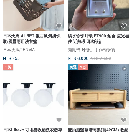
日本天馬 ALBET 復古風斜掛快
淡水珍珠耳環 PT900 鉑金 皮光極
取/層疊兩用洗衣籃
佳 近無瑕 耳勾設計
日本天馬TENMA
蘭佩軒 珍珠。手作輕珠寶
NT$ 455
NT$ 6,000
NT$ 7,500
9 折
免運
9 折
日本Like-it 可堆疊收納洗衣籃專
雙抽屜螢幕增高架(寬42CM) 收納