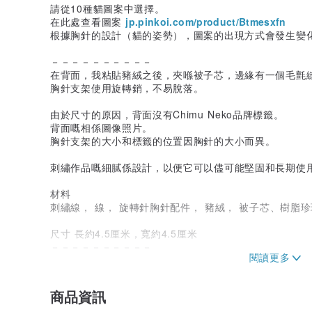
請從10種貓圖案中選擇。
在此處查看圖案
jp.pinkoi.com/product/Btmesxfn
根據胸針的設計（貓的姿勢），圖案的出現方式會發生變化
－－－－－－－－－－
在背面，我粘貼豬絨之後，夾喺被子芯，邊緣有一個毛氈
胸針支架使用旋轉銷，不易脫落。
由於尺寸的原因，背面沒有Chimu Neko品牌標籤。
背面嘅相係圖像照片。
胸針支架的大小和標籤的位置因胸針的大小而異。
刺繡作品嘅細膩係設計，以便它可以儘可能堅固和長期使
材料
刺繡線， 線， 旋轉針胸針配件， 豬絨， 被子芯、樹脂
尺寸 長約4.5厘米，寬約4.5厘米
－－－－－－－－－－
如果您需要禮品包裝，請在禮品頁面（jp.pinkoi.com/pro
放入購物車中。
－－－－－－－－－－
商品資訊