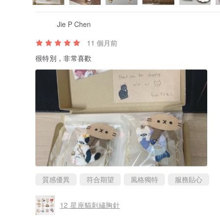
Jie P Chen
11 個月前
很特別，非常喜歡
質感優異
符合期望
風格獨特
服務貼心
12 星座貓刺繡胸針