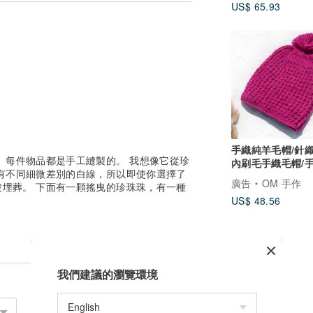
US$ 65.93
如果你能享受一件東西作為貓的個性，每件
生變化。
解。
手織純羊毛帽/針織
 每件物品都是手工縫製的。 我想像它從珍
內刷毛手織毛帽/
有不同細微差別的白線，所以即使你選擇了
織毛線帽 -桃紅色
廣告
OM 手作
埋葬。 下面有一顆搖曳的珍珠珠，有一種
US$ 48.56
我們建議的瀏覽環境