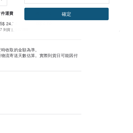
首件運費
續件加收
確定
S$ 24.74
US$ 0.00
7 到貨 | 提供追蹤
貨時收取的金額為準。
與物流寄送天數估算。實際到貨日可能因付