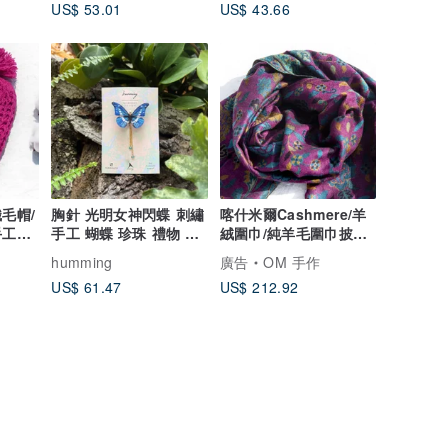
US$ 53.01
US$ 43.66
北歐雪花民族圖騰
毛帽/
胸針 光明女神閃蝶 刺繡
喀什米爾Cashmere/羊
手工針
手工 蝴蝶 珍珠 禮物 禮
絨圍巾/純羊毛圍巾披巾/
盒 生日
戒指絨披肩 保暖 暖暖
humming
廣告
OM 手作
露營必備 登山必備 外出
US$ 61.47
US$ 212.92
海邊 下雪-玫瑰花朵