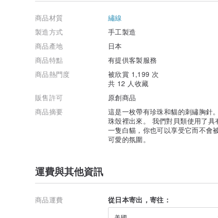
*請小心鉤住和潮濕，因為這將是一個微妙的刺繡作品。
商品材質
繡線
*根據您的環境，真實事物和照片的色調可能會略有不同。
製造方式
手工製造
*由於一點是手工製作的，所以完成效果並不完全相同。 
商品產地
日本
作品，我將不勝感激。
商品特點
有提供客製服務
*由於材料的性質和庫存的原因，背面皮革的顏色可能會發
商品熱門度
被欣賞 1,199 次
共 12 人收藏
*根據訂單狀態，可能會從列出的天數開始。 感謝您的理
販售許可
原創商品
*如果您有任何問題，請隨時與我們聯繫，然後再購買。
商品摘要
這是一枚帶有珍珠和貓的刺繡胸針。
珠殼裡出來。 我們對貝類使用了具
一隻白貓，你也可以享受它而不會被
可愛的氛圍。
運費與其他資訊
商品運費
從日本寄出，寄往：
美國