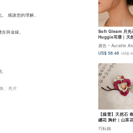
。 感謝您的理解。
Soft Gleam 月
縫合與金線。
Huggie耳環 | 
石 925銀鍍金小
廣告
Auralite At
US$ 58.48
US$ 6
用。
珍珠、亮片
duct/av3G2ef8）中將所需數量與產品一起
【嫣雪】天然石 
纏花 胸針 | 山茶
花 珍珠 瑪瑙
巧耘錄