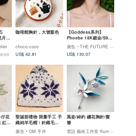
光石
咖啡館胸針，大號藍色
【Goddess系列】
天然月光
Phoebe 18K鍍金/S925
圈耳環
純銀培育寶石單吊墜迴
elier
choco-coco
廣告
THE FUTURE ROCKS
形針項
US$ 42.81
US$ 130.07
8.00
春仔花
聖誕節禮物 限量手工 手
風姿/綽約 纏花胸針/髮
花 紅膠
織純羊毛帽 / 針織毛帽 /
簪
內刷毛手織毛帽 / 毛線
雲語 藝術工作室 Kumo-Art-Studio
廣告
OM 手作
帽 (made in nepal) -