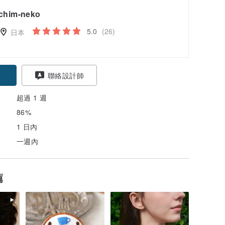
chim-neko
5.0
(26)
日本
聯絡設計師
超過 1 週
86%
1 日內
一週內
薦