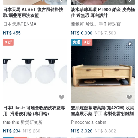
日本天馬 ALBET 復古風斜掛快
淡水珍珠耳環 PT900 鉑金 皮光極
取/層疊兩用洗衣籃
佳 近無瑕 耳勾設計
日本天馬TENMA
蘭佩軒 珍珠。手作輕珠寶
NT$ 455
NT$ 6,000
NT$ 7,500
9 折
免運
9 折
日本Like-it 可堆疊收納洗衣籃專
雙抽屜螢幕增高架(寬42CM) 收納
用 -滑滑便利輪 (專用輪)
書桌展示架 手工 客製化雷射雕刻
this-this 雜貨研究所
Pinocchio’s cabin
NT$ 234
NT$ 260
NT$ 3,026
NT$ 3,362