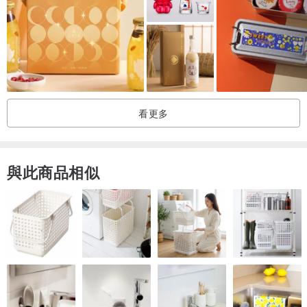
顆的痛點，每日僅需 1 粒配合冷開水食用，即能完成高效率的內在灌
溉，讓日常保養變得極致俐落與優雅。
🧬 領醫科研：為什麼您需要「領固力®」？
領醫專業團隊嚴選「黃金四大頂尖成分系統」，將多國專利精華凝聚
看更多
於每日 1 粒的優雅習慣中。不論您正面臨以下哪一個注重生活質感、
追求律動自由的關鍵階段，都能提供最純粹的核心補給，陪伴您維持
自在舒適的生活品質：
與此商品相似
【 尊榮熟齡 ✕ 高階長輩活力守護 】隨著時光推移，日常的登高、散
步或與家人出遊，都需要更充沛的青春續航力。本配方足量導入美國
專利 UC-II® 非變性二型膠原蛋白，協同富含多重自然營養的頂級蛋
殼膜萃取物，由內而外增強體力、提供穩健的充沛活力，守護長輩靈
活流暢的步伐，隨心所欲享受優雅的退休生活。
【 菁英商務 ✕ 戶外高球與差旅族群 】針對頻繁進行長途差旅飛行、
熱衷高爾夫揮桿或高端網球運動，追求極致生活掌控力的商務菁英。
本配方高效率導入富含天然多酚的西班牙專利橄欖精華，調節生理機