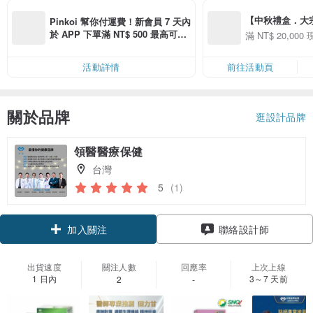
【中秋禮盒．大宗採購
Pinkoi 幫你付運費！新會員 7 天內
購買「品味美食」商
於 APP 下單滿 NT$ 500 最高可折
滿 NT$ 20,000 
000 現折 NT$1,5
運費 NT$ 100
活動詳情
前往活動頁
關於品牌
逛設計品牌
領醫醫療保健
台灣
5
(1)
加入關注
聯絡設計師
出貨速度
關注人數
回應率
上次上線
1 日內
3～7 天前
2
-