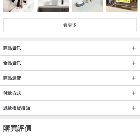
能，維持全天候從容自在的良好生活體感，讓每一次開球與跨步都流
暢優雅。
看更多
【 靈活調養 ✕ 季節與日常舒適追求 】針對面臨季節天氣變化、長期
高工作量勞動，追求高品質營養補充的菁英族群。以具備頂級潤滑與
緩衝特性的日本專利蛋白聚醣為核心，協同黃金複合成分與西班牙專
商品資訊
利橄欖精華，滋補強身、促進新陳代謝。每日 1 粒，由內而外維持優
異的動態舒適度，重拾輕盈順暢的青春元氣。
食品資訊
商品運費
⚠️本產品含有蛋類、奶類（乳糖）及其製品，對蛋過敏或乳糖不耐、
對其過敏者應避免食用。孕婦、哺乳期間婦女應避免食用；若有特殊
付款方式
疾病或服用藥物者，食用前請先諮詢主治醫師評估。
退款換貨須知
購買評價