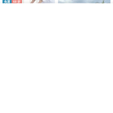
免運
68 折
放入購物車
加入收藏
了解品牌
日本squ+ SUN&WASSER可層疊
工業風_植物雙層展示層架/塊根/
置物洗衣籃-2入-多色可選
多肉植物/鐵網**歡迎客製**
日本squ+
銳龍工藝設計
NT$ 1,898
NT$ 2,790
NT$ 18,800
免運