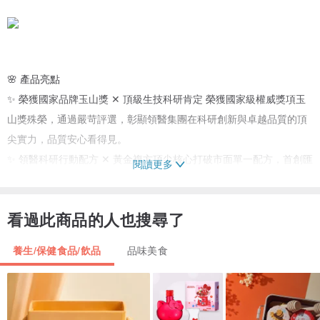
🌸 產品亮點
✨ 榮獲國家品牌玉山獎 ✕ 頂級生技科研肯定 榮獲國家級權威獎項玉
山獎殊榮，通過嚴苛評選，彰顯領醫集團在科研創新與卓越品質的頂
尖實力，品質安心看得見。
✨ 領醫科研行動配方 ✕ 黃金複方頂尖核心打破市面單一配方，首創匯
閱讀更多
聚日本專利蛋白聚醣、美國專利 UC-II® 非變性二型膠原蛋白、玻尿
酸與西班牙橄欖萃取精華，黃金四大核心協同作用，由內而外建立穩
看過此商品的人也搜尋了
固的日常行動支持。
✨ 專業醫藥營養團隊研發專為追求高質感生活、高端戶外運動菁英，
養生/保健食品/飲品
品味美食
以及需要日常活力滋養之族群打造，科學配比有感劑量，實現長效行
動續航力。
✨ 高純防護載體 ✕ 每日僅需 1 粒的優雅保養採用純淨、無負擔的高
純化膠囊完整包裹核心活性成分。突破傳統開架產品需要大量吞嚥多