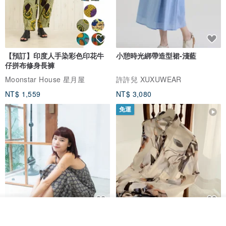
【預訂】印度人手染彩色印花牛
小憩時光綁帶造型裙-淺藍
仔拼布修身長褲
Moonstar House 星月屋
許許兒 XUXUWEAR
NT$ 1,559
NT$ 3,080
免運
看其他商品
印度蓋染工藝純棉 吊帶褲 連身褲
暈染印花白洋裝 外罩衫 復古洋裝
了解品牌