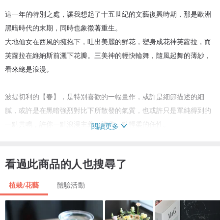
這一年的特別之處，讓我想起了十五世紀的文藝復興時期，那是歐洲
黑暗時代的末期，同時也象徵著重生。
大地仙女在西風的擁抱下，吐出美麗的鮮花，變身成花神芙蘿拉，而
芙蘿拉在維納斯前灑下花瓣。三美神的輕快輪舞，隨風起舞的薄紗，
看來總是浪漫。
波提切利的【春】，是特別喜歡的一幅畫作，或許是細節描述的細
膩，或許是在黑暗強烈對比下所散發的氣質，也或許只是單純得到的
一點共鳴，許你一點浪漫主義，許你一點輕柔的任性。
閱讀更多
姿態典雅動人，是春天花朵的特性，像是畫裡的輕盈、畫裡的柔軟、
看過此商品的人也搜尋了
畫裡的唯美。那樣溫柔的身段，都能在每次相遇讓人怦然心動。綁一
把春天回家吧！那富含詩意的春季！
植栽/花藝
體驗活動
｜日期｜