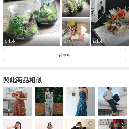
3月13日 14:00-16:00 禾子攝影室（台北市和平東路二段18-1號3樓）
3月27日 12:00-14:00 The Factory Mojocoffee（台中市西區精誠六街
台北市
22號）
｜課程費用｜NT.2200（含花材、教學、課後甜點）
※需自備花藝剪刀及環保提袋
台北市
台北市
台北市
看更多
與此商品相似