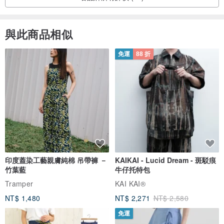
與此商品相似
免運
88 折
印度蓋染工藝親膚純棉 吊帶褲 －
KAIKAI - Lucid Dream - 斑駁痕
竹葉藍
牛仔托特包
Tramper
KAI KAI®
NT$ 1,480
NT$ 2,271
NT$ 2,580
免運