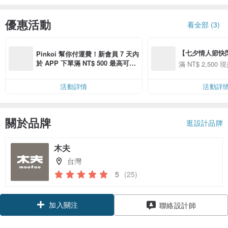
優惠活動
看全部 (3)
【七夕情人節快閃】8
Pinkoi 幫你付運費！新會員 7 天內
用 APP 購買任一
於 APP 下單滿 NT$ 500 最高可折
滿 NT$ 2,500 現
00 現折 NT$100
運費 NT$ 100
活動詳情
活動詳
關於品牌
逛設計品牌
木夫
台灣
5
(25)
加入關注
聯絡設計師