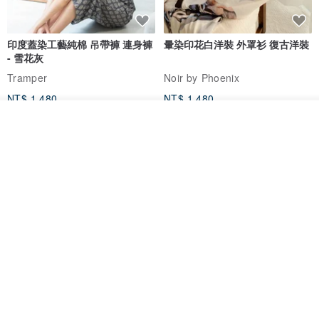
印度蓋染工藝純棉 吊帶褲 連身褲
暈染印花白洋裝 外罩衫 復古洋裝
- 雪花灰
Tramper
Noir by Phoenix
NT$ 1,480
NT$ 1,480
我要訂製
加入收藏
了解品牌
印度蓋染工藝純棉 長褲 －晚霞紅
【波麗印花】皇家鹿苑 澎澎熱氣
球 前短後長 鬆緊帶 長裙
Tramper
Mr. Greenwood