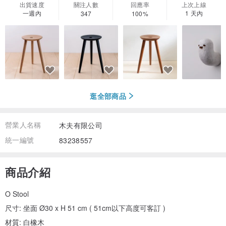
出貨速度
關注人數
回應率
上次上線
一週內
1 天內
347
100%
逛全部商品
營業人名稱
木夫有限公司
統一編號
83238557
商品介紹
O Stool
尺寸: 坐面 Ø30 x H 51 cm ( 51cm以下高度可客訂 )
材質: 白橡木