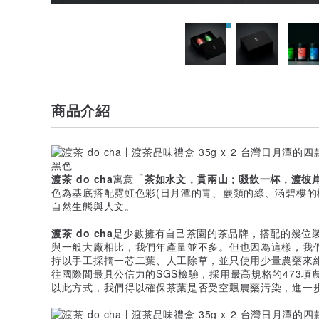
商品介紹
渡茶 do cha
寓意「
茶如水文，貫兩山；啜飲一杯，渡彼
色為基底搭配霓虹色彩(日月潭的青、蕨類的綠、涵碧樓的
自然生態與人文。
渡茶 do cha
是少數擁有自己茶園的茶品牌，搭配的幾位
與一般大廠相比，我們年產量並不多。但也因為這樣，我
持以手工採摘一芯二葉、人工除草，並只使用少量農藥來
往國際間最具公信力的SGS檢驗，採用最高規格的473項農
以此方式，我們得以確保茶葉是否受空飄農藥污染，進一