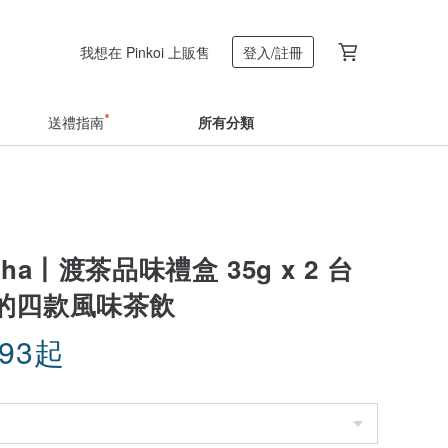
我想在 Pinkoi 上販售
登入/註冊
送禮指南
所有分類
cha丨渡茶品味禮盒 35g x 2 台
的四款風味茶飲
.93
起