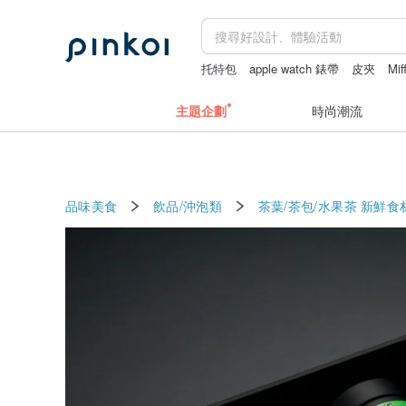
托特包
apple watch 錶帶
皮夾
Mif
長夾
主題企劃
時尚潮流
品味美食
飲品/沖泡類
茶葉/茶包/水果茶
新鮮食