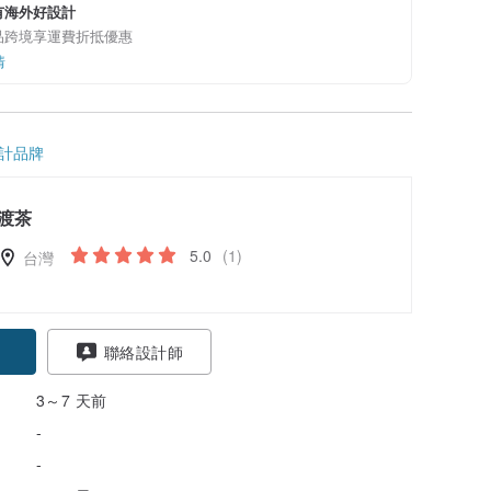
有海外好設計
品跨境享運費折抵優惠
情
計品牌
渡茶
5.0
(1)
台灣
聯絡設計師
3～7 天前
-
-