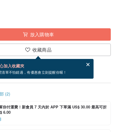
放入購物車
收藏商品
賀卡，結帳完成後填寫
電子賀卡是什麼？
心加入收藏夾
寄出商品為 3 個工作天。（不包含假日）
望清單不怕錯過，有優惠會立刻提醒你喔！
 (2)
i 幫你付運費！新會員 7 天內於 APP 下單滿 US$ 30.00 最高可折
 6.00
情