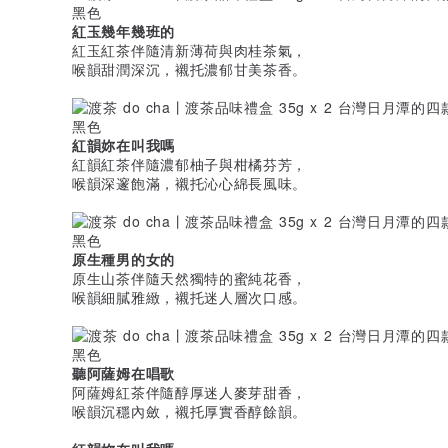
紅玉幾年幾班的
紅玉紅茶伴隨清新薄荷與肉桂茶氣，
喉韻甜潤深沉，襯托濃郁甘美茶香。
紅韻妳在叫我嗎
紅韻紅茶伴隨濃郁柚子與柑橘芬芳，
喉韻深邃飽滿，襯托沁心綿長風味。
原生種男的女的
原生山茶伴隨天然獨特的蜜純花香，
喉韻細膩雅緻，襯托迷人層次口感。
聽阿薩姆在唱歌
阿薩姆紅茶伴隨醇厚迷人麥芽甜香，
喉韻沉穩內斂，襯托厚實香醇餘韻。