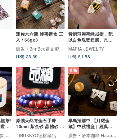
迷你六六瓶 蜂蜜禮盒 三
黃銅飛舞蜜蜂戒指，配
入 / 66gx3
以白色琺瑯翅膀。尺寸
可調。
廣告
BnnBee當支蜜
MAFIA JEWELRY
US$ 23.39
US$ 51.58
9 折
龍茶/
原礦天然青金石手珠
早鳥預購中 【月耀金
國世界
10mm 紫金砂 晶體砂 硃
藏】中秋禮盒 | 經典配
克
砂 佛珠 念珠 礦石手
方-滿盈款-大
灣烏龍茶
TIBUKKYO德榕藏品
廣告
哈本咖啡 Happen Coffee