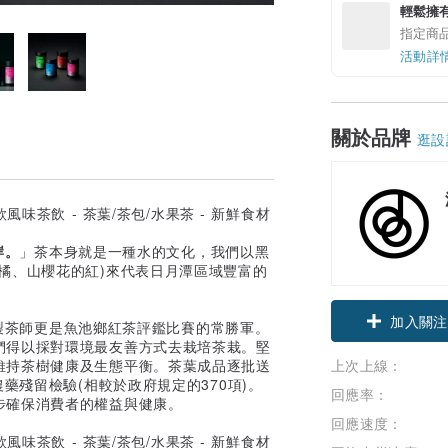
輕鬆擁
指定商
活動詳
關於品牌
逛設
岸。
」茶本身就是一種水的文化，我們以黑
橘、山櫻花的紅)來代表日月潭區域豐富的
加入關注
製茶師更是魚池鄉紅茶評鑑比賽的常勝軍。
們得以採對環境最友善方式去栽培茶栽。堅
維持茶樹健康及生態平衡。茶葉成品逐批送
上次上線：
藥殘留檢驗(相較於政府規定的370項)。
回應率：
步確保消費者的權益與健康。
回應速度：