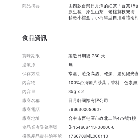
商品摘要
由四款台灣日月潭的紅茶「台茶18
原生種－原生山茶｜老欉剪枝繁衍
精緻小禮盒，小巧罐型自用送禮兩
食品資訊
賞味期限
製造日期後 730 天
過敏原
無
保存方法
常溫、避免高溫、乾燥、避免陽光
內容物
100%台灣原片茶葉，香料、色素
內容量
35g x 2
廠商名稱
日月軒國際有限公司
廠商電話
+886800090627
廠商地址
台中市西屯區市政北二路479號1樓
食品業者登錄字號
B-154606413-00000-8
投保產品責任險字號
1766709ML000110