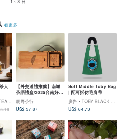
1～3 日
似
看更多
茶人
【外交送禮推薦】南城
Soft Middle Toby Bag
茶語禮盒/2025台南好
| 配可拆仿毛肩帶
禮/台灣茶禮/企業贈禮/
 沁意茶苑
鹿野茶行
廣告
TOBY BLACK 托比小黑
US$ 37.87
US$ 64.73
5.19