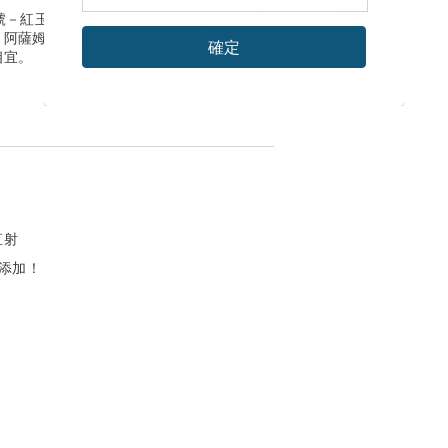
US$ 15.15
號－紅玉紅茶｜台茶21號－紅韻紅茶｜台灣
－阿薩姆紅茶」中挑選出喜愛的兩款搭配成
確定
相宜。
直射
無添加！