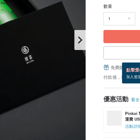
數量
免費贈送電子
點擊愛
付款後，從備貨到
加入慾
優惠活動
看全部
Pinko
運費 US$
活動詳