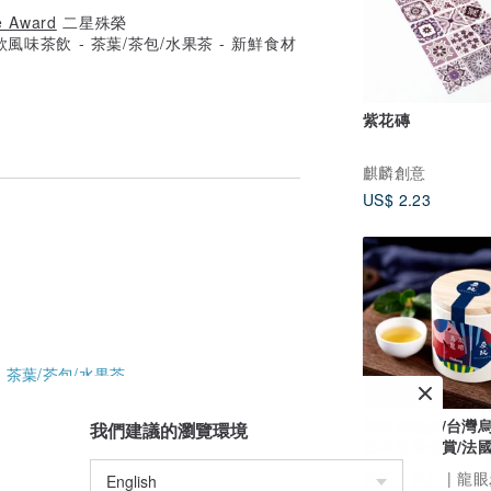
e Award
二星殊榮
紫花磚
麒麟創意
US$ 2.23
-
茶葉/茶包/水果茶
炭焙烏龍茶/台灣烏
我們建議的瀏覽環境
日本最高金賞/法
茶葉大賽銀獎~50
廣告
炭紀 | 龍眼炭-手工炭焙台