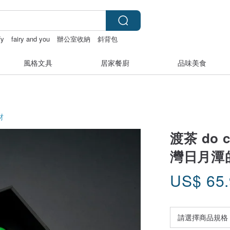
fy
fairy and you
辦公室收納
斜背包
風格文具
居家餐廚
品味美食
材
渡茶 do 
灣日月潭
US$
65