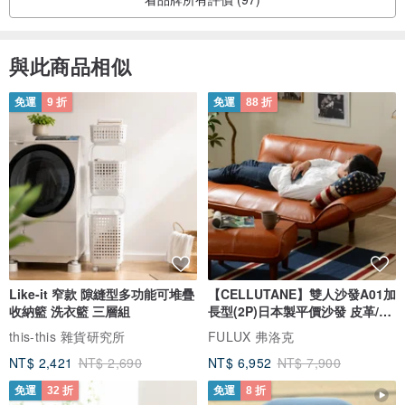
與此商品相似
免運
9 折
免運
88 折
Like-it 窄款 隙縫型多功能可堆疊
【CELLUTANE】雙人沙發A01加
收納籃 洗衣籃 三層組
長型(2P)日本製平價沙發 皮革/燈
芯絨
this-this 雜貨研究所
FULUX 弗洛克
NT$ 2,421
NT$ 2,690
NT$ 6,952
NT$ 7,900
免運
32 折
免運
8 折