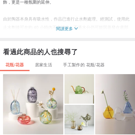
飾，更是一種氛圍的延伸。
由於陶器本身具有吸水性，作品已進行止水劑處理。經測試，使用此
止水劑後可在約 40 小時內不會滲水，不過水分仍可能因蒸發在底部
閱讀更多
微微凝結，略有潮濕感。若擔心，可在底部墊布質墊片以安心使用。
看過此商品的人也搜尋了
創作時會嘗試不同的釉藥與土料，尋找更佳的搭配，因此每件作品在
色彩與造型上皆略有不同。
花瓶/花器
居家生活
手工製作的 花瓶/花器
即便相似，也無法完全複製，因此每一件都可稱為獨一無二的作品。
若能找到您喜愛的那一件，將是我最大的喜悅。
希望這件作品能成為您房間或餐桌上的一抹小小亮色。
＊大小與重量
・尺寸：約直徑 8.3cm 高度 8.5cm 底徑 7cm
・重量：約 309g