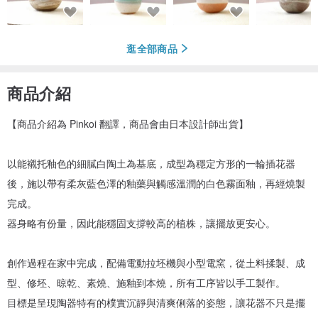
逛全部商品
商品介紹
【商品介紹為 Pinkoi 翻譯，商品會由日本設計師出貨】
以能襯托釉色的細膩白陶土為基底，成型為穩定方形的一輪插花器
後，施以帶有柔灰藍色澤的釉藥與觸感溫潤的白色霧面釉，再經燒製
完成。
器身略有份量，因此能穩固支撐較高的植株，讓擺放更安心。
創作過程在家中完成，配備電動拉坯機與小型電窯，從土料揉製、成
型、修坯、晾乾、素燒、施釉到本燒，所有工序皆以手工製作。
目標是呈現陶器特有的樸實沉靜與清爽俐落的姿態，讓花器不只是擺