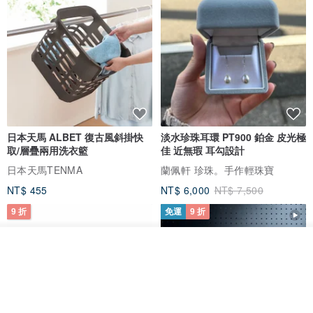
日本天馬 ALBET 復古風斜掛快
淡水珍珠耳環 PT900 鉑金 皮光極
取/層疊兩用洗衣籃
佳 近無瑕 耳勾設計
日本天馬TENMA
蘭佩軒 珍珠。手作輕珠寶
NT$ 455
NT$ 6,000
NT$ 7,500
9 折
免運
9 折
我要排隊
加入收藏
了解品牌