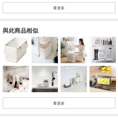
・瓶口直徑：約 1.4cm
看更多
＊購買及使用注意事項
・商品照片已盡量呈現接近實物的色澤，但因螢幕設定與拍攝光線不
與此商品相似
同，顏色可能略有差異，敬請理解。
・本商品亦於其他平台販售，若發生重複下單情況，將以完成結帳時
間較早的訂單為優先出貨，敬請見諒。
・使用後請務必徹底清洗並充分晾乾再收納，以避免產生水漬或黴
斑。
看更多