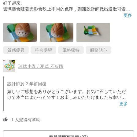
好了起來。
玻璃盤會隨著光影會映上不同的色澤，謝謝設計師做出這麼可愛的
作品～很喜歡！
更多
質感優異
符合期望
風格獨特
服務貼心
玻璃小碟 / 夏草 石板路
設計師於 2 年前回覆
嬉しいご感想をありがとうございます。お気に召していただ
けて本当によかったです！お楽しみいただけましたら幸いで
ございます。こちらこそ、この度は誠にありがとうございま
更多
した。
1 人覺得有幫助
看品牌所有評價 (97)