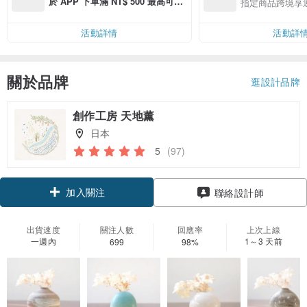
於 APP 下單滿 NT$ 500 最高可折
指定商品跨境享
運費 NT$ 100
活動詳情
活動詳
關於品牌
逛設計品牌
創作工房 天地薰
日本
5
(97)
加入關注
聯絡設計師
出貨速度
關注人數
回應率
上次上線
一週內
1～3 天前
699
98%