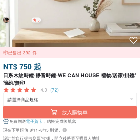
5
已售出 392 件
NT$ 750 起
日系木紋時鐘-靜音時鐘-WE CAN HOUSE 禮物/居家/掛鐘/
簡約/無印
4.9
(72)
放入購物車
免費贈送
電子賀卡
，結帳完成後填寫
現在下單預估 8/11~8/15 到貨。
設計館自行提供發票/收據，開立後將寄至購買人地址