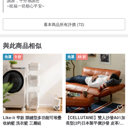
謝謝，十分感謝您
~祝福一切順心平安~
3.百搭美學｜仿真木紋細膩工藝
高品質的淺色木紋，搭配環保P2級木板，呈現出溫潤的自然質感。
看本商品所有評價 (72)
每一款時鐘都因紋理而獨一無二，為您的空間帶來無法複製的獨特風
與此商品相似
格。
免運
9 折
免運
88 折
高品質的淺色木紋，搭配環保P2級木板，呈現出溫潤的自然質感。
每一款時鐘都因紋理而獨一無二，為您的空間帶來無法複製的獨特風
格。
------------------------------------------------------------------------------------
Like-it 窄款 隙縫型多功能可堆疊
【CELLUTANE】雙人沙發A01加
購買前請您留意
收納籃 洗衣籃 三層組
長型(2P)日本製平價沙發 皮革/燈