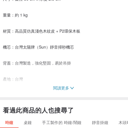
重量：約 1 kg
材質：高品質仿真淺色木紋皮 + P2環保木板
機芯：台灣太陽牌（Sun）靜音掃秒機芯
背蓋：台灣製造，強化堅固，易於吊掛
產地：台灣
閱讀更多
保固：機芯保固 6 個月
看過此商品的人也搜尋了
內容物：時鐘 x1（台灣訂單附贈碳鋅電池 x1）
時鐘
桌鐘
手工製作的 時鐘/鬧鐘
靜音掛鐘
木頭