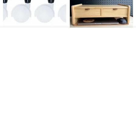
注意事項：請避免陽光直射、泡水或置於高溫潮濕處。
放入購物車
加入收藏
了解品牌
日本Like-it 可堆疊收納洗衣籃專
雙抽屜螢幕增高架(寬42CM) 收納
顏色與紋理：商品顏色可能因拍攝或螢幕顯示而略有差異，請以實際
用 -滑滑便利輪 (專用輪)
書桌展示架 手工 客製化雷射雕刻
出貨為準。
this-this 雜貨研究所
Pinocchio’s cabin
NT$ 234
NT$ 260
NT$ 3,026
NT$ 3,362
木紋紋理每件皆不相同，保有其獨特性。
免運
68 折
情境聲明：商品情境照為示意用，販售內容僅含時鐘主體，不包含其
他佈置配件。