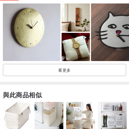
{ 彈性擺設，隨心所欲 }
可壁掛，為牆面增添焦點。
可加購專屬桌上型腳架，化身為典雅桌鐘。
-------------------------------------------------------------
看更多
【靜謐時光・雋永設計】台灣製靜音木紋掛鐘｜為家注入溫潤光景
與此商品相似
在快節奏的生活中，時間不該是滴答作響的催促，而應是靜謐陪伴的
風景。
我們的時鐘，以簡約而雋永的設計為核心，將現代線條與復古情懷完
美融合。