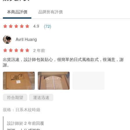
告別傳統時鐘的滴答聲。我們採用台灣知名的太陽牌靜音機芯，
本商品評價
品牌所有評價
讓您無論在沉靜的臥室或需要專注的書房，都能享受不被干擾的靜謐
4.9
(72)
時光。
Avril Huang
2 年前
出貨訊速，設計師包裝貼心，很簡單的日式風格款式，很滿意，謝
2.匠心獨具｜堅持台灣在地製造
謝。
從堅固好掛、經防潮處理的背蓋，到核心的靜音機芯，
我們堅持選用台灣廠商的優質零件。這不僅是對品質的承諾，更是對
符合期望
運送迅速
在地工藝的支持。
規格：
日系木紋時鐘
設計師於 2 年前回覆