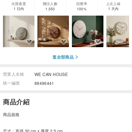
出貨速度
關注人數
回應率
上次上線
1 日內
1 天內
1,550
100%
逛全部商品
營業人名稱
WE CAN HOUSE
統一編號
88496441
商品介紹
商品規格
尺寸：直徑 30 cm x 厚度 2.5 cm