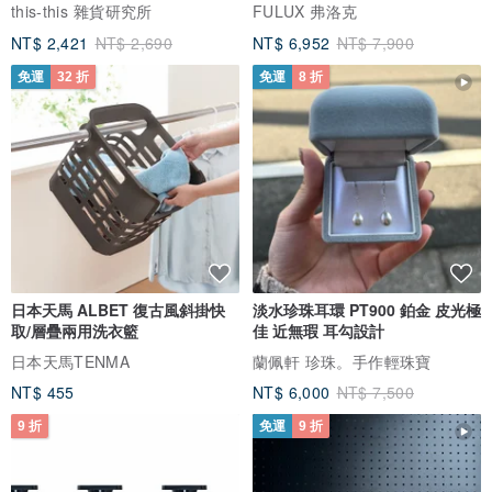
芯絨
this-this 雜貨研究所
FULUX 弗洛克
安裝方式：為確保穩固，請使用螺絲或釘子將時鐘牢牢固定於牆面，
NT$ 2,421
NT$ 2,690
NT$ 6,952
NT$ 7,900
並注意牆面承重（時鐘約1kg）。
免運
32 折
免運
8 折
電池使用：請務必使用
「碳鋅電池」
，避免使用鹼性電池，以免損壞
機芯。
運送須知：超商3顆, 可
日本天馬 ALBET 復古風斜掛快
淡水珍珠耳環 PT900 鉑金 皮光極
取/層疊兩用洗衣籃
佳 近無瑕 耳勾設計
日本天馬TENMA
蘭佩軒 珍珠。手作輕珠寶
NT$ 455
NT$ 6,000
NT$ 7,500
9 折
免運
9 折
保養方式：請以乾布、靜電撢或微濕布料擦拭，並保持乾燥。請勿使
用化學清潔劑。