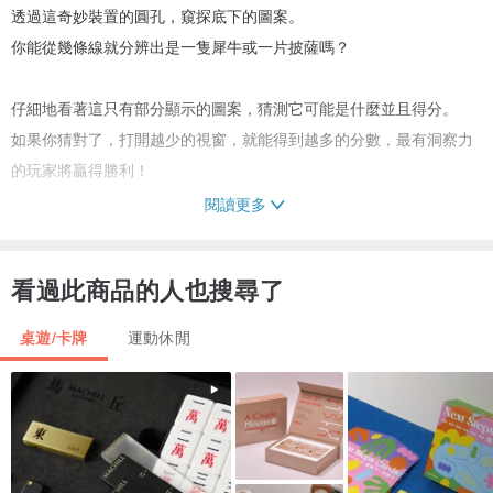
透過這奇妙裝置的圓孔，窺探底下的圖案。
你能從幾條線就分辨出是一隻犀牛或一片披薩嗎？
仔細地看著這只有部分顯示的圖案，猜測它可能是什麼並且得分。
如果你猜對了，打開越少的視窗，就能得到越多的分數，最有洞察力
的玩家將贏得勝利！
閱讀更多
遊戲步驟這樣來：
1.擲骰子！
看過此商品的人也搜尋了
2.猜測圖案！
3.揭曉謎底並獲得分數！
桌遊/卡牌
運動休閒
【遊戲配件】
54 顆黃色水晶（每顆1分）
10 顆藍色水晶（每顆10分）
12 個視窗蓋