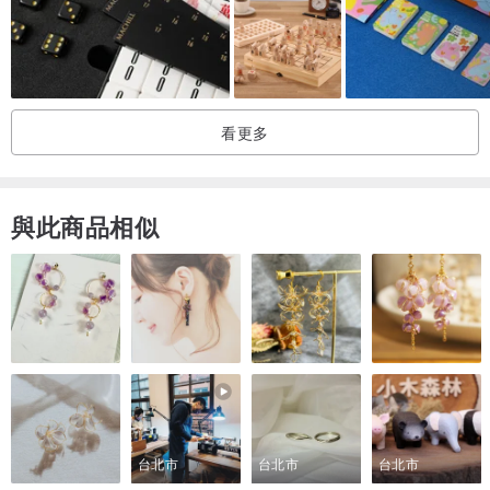
200 張雙面圖卡
2 顆骰子
1 座洞察掀機
1 個人偶
看更多
1 張紀錄卡
1 份說明書
與此商品相似
內含規則說明書（中文）
適用牌套：不需牌套
註：遊戲商品不包含週邊及紙牌保護套，商品說明所示之適用週邊及
牌套商品，提供您選購參考。
【相關影片介紹】
台北市
台北市
台北市