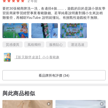
2 年前
要把30張豬商牌洗一洗，各邊排4個……，遊戲的目的是讓小朋友學
習當商家學習經營事業養豬賺錢。若單純看說明書對國小生來說稍
難懂些，再輔助YouTube 說明就懂玩。有挑戰性遊戲較不無聊。
質感優異
風格獨特
服務貼心
運送迅速
【新天鵝堡桌遊】小小養豬趣
看品牌所有評價 (34)
與此商品相似