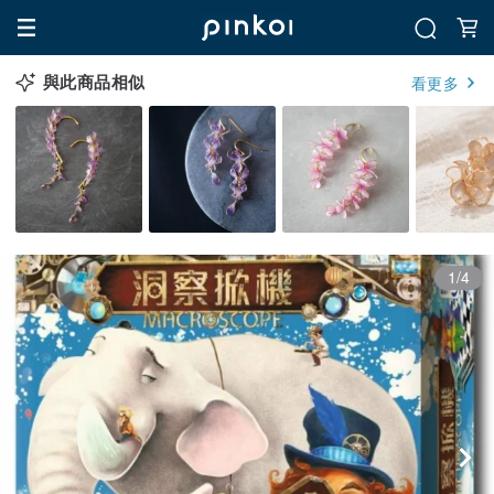
與此商品相似
看更多
1/4