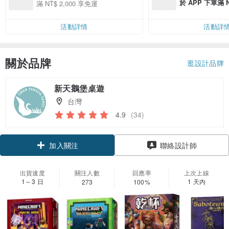
於 APP 下單滿 
滿 NT$ 2,000 享免運
運費 NT$ 100
活動詳情
活動詳
關於品牌
逛設計品牌
新天鵝堡桌遊
台灣
4.9
(34)
加入關注
聯絡設計師
出貨速度
關注人數
回應率
上次上線
1～3 日
1 天內
273
100%