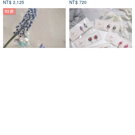
NT$ 2,125
NT$ 720
93 折
放入購物車
加入收藏
了解品牌
台北市
晶透紫藤花 垂墜樹脂/耳夾可
【療育時光】DIY製作2副
體驗
專屬UV膠乾燥花樹脂耳環 台北體
驗課程
KL珂蘿花設計
JYC.accessories
NT$ 1,292
NT$ 1,380
NT$ 1,150
免運