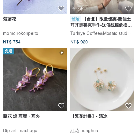
台北市
紫藤花
【台北】限量優惠-圖佳土
體驗
耳其馬賽克手作-送傳統服飾換裝
體驗
Turkiye Coffee&Mosaic studio土耳其咖啡與馬賽克燈工作坊
momoirokonpeito
NT$ 754
NT$ 920
免運
藤花 煌 耳環・耳夾
【繁花計畫】- 清冰
Dip art -nachugo-
紅花 hunghua