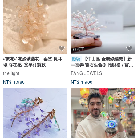
台北市
//繁花// 花嫁紫藤花 - 垂墜.長耳
【中山區 金屬線編織】新
體驗
環.存在感_接單訂製款
手友善 寶石生命樹 招財樹 / 寶石
自選
the.light
FANG JEWELS
NT$ 1,980
NT$ 1,900