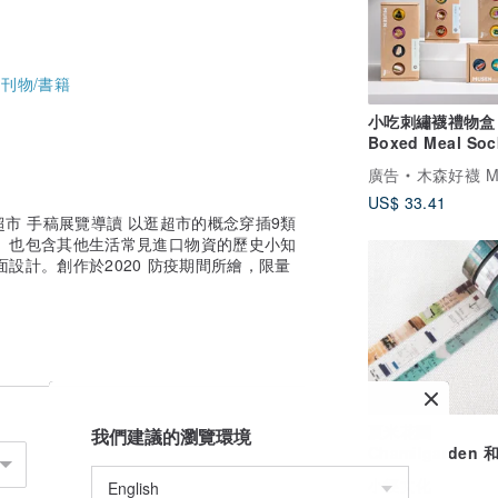
-
刊物/書籍
小吃刺繡襪禮物盒
Boxed Meal Soc
Gift Box 長襪|
廣告
木森好襪 MUSEN S
男女同
US$ 33.41
 食空超市 手稿展覽導讀 以逛超市的概念穿插9類
 也包含其他生活常見進口物資的歷史小知
設計。創作於2020 防疫期間所繪，限量
夏米花園
我們建議的瀏覽環境
Chamilgarden
帶- 薄青 USUAO 
小徑文化
MTW-CH285)