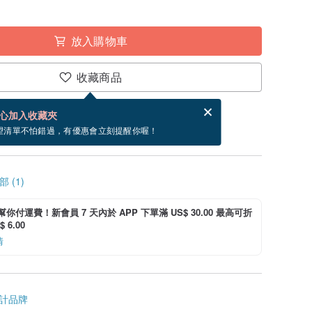
放入購物車
收藏商品
賀卡，結帳完成後填寫
電子賀卡是什麼？
心加入收藏夾
~9/2 到貨。
望清單不怕錯過，有優惠會立刻提醒你喔！
 (1)
i 幫你付運費！新會員 7 天內於 APP 下單滿 US$ 30.00 最高可折
 6.00
情
計品牌