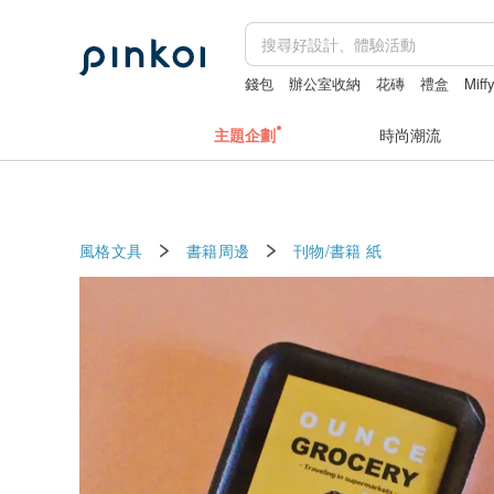
錢包
辦公室收納
花磚
禮盒
Miff
主題企劃
時尚潮流
風格文具
書籍周邊
刊物/書籍
紙