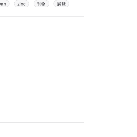
wan
zine
刊物
展覽