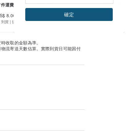
US$ 9.36
首件運費
續件加收
確定
S$ 8.00
US$ 0.00
 到貨 | 提供追蹤
貨時收取的金額為準。
與物流寄送天數估算。實際到貨日可能因付