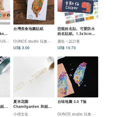
台灣美食地圖貼紙
恐龍姓名貼。可愛防水
ks
姓名貼紙。1.3x3cm方
中筒襪|
形貼144枚
OUNCE studio 玩食藝術
OCKS
廣告
設計客
US$ 3.00
US$ 10.70
夏米花園
台味地圖 2.0 T恤
 和紙膠
Chamilgarden 和紙膠
(
帶 - 這裡那裡 ( MTW-
OUNCE studio 玩食藝術
小徑文化
CH121 )