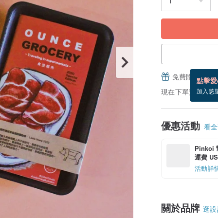
免費贈送電子
點擊愛
現在下單預估 8/24
加入慾
優惠活動
看全部
Pinko
運費 US$
活動詳
關於品牌
逛設