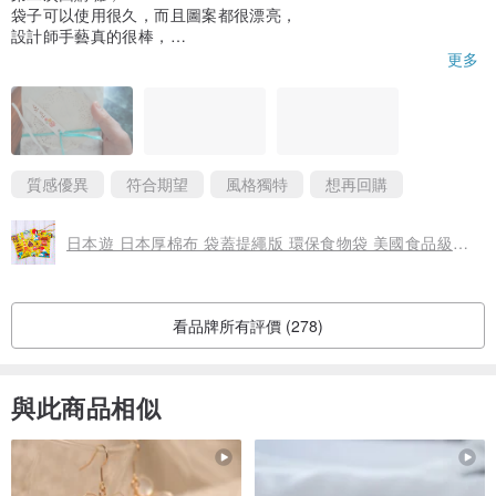
花兔手作開始販售手作品的初衷。
袋子可以使用很久，而且圖案都很漂亮，
設計師手藝真的很棒，
２.
目前販售收入皆用在花兔親力親為餵養與救援TNR偏鄉浪浪上
，
願
下次會繼續購買的
更多
以小豆苗的力量讓世界變的更美好
~
3.
純手工一針一線編織與縫製
，可能會有些不完美的地方，
布料剪裁
時為取最佳面積
，
取圖也會不一樣唷
。
４.
每個人的螢幕設定不同
，所以實品與螢幕顯示的，
可能會有輕微的
質感優異
符合期望
風格獨特
想再回購
顏色深淺不同
。
５.純手工製作，
對於顏色與作工等要求完美主義者
，
購買前請三思
。
日本遊 日本厚棉布 袋蓋提繩版 環保食物袋 美國食品級認證防水布
６.
為保護包裹不因週休長時間被重壓
，
週五即不寄郵寄之包裹
。
７.
週六日為家庭日和材料採購處理排單日
，
不出貨
(特殊訂單除外)，
有空才會回訊息
。
看品牌所有評價 (278)
８.
非全職不接超急單
，若有指定時限到貨日，請於下單前私訊確認，
勿直接下單指定，恕無法配合理會。
與此商品相似
９.
非24小時在線
，有事請訊息聯絡，耐心等待，花兔定會在第一時間
回覆與處理喲！