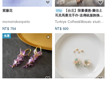
台北市
紫藤花
【台北】限量優惠-圖佳土
體驗
耳其馬賽克手作-送傳統服飾換裝
體驗
Turkiye Coffee&Mosaic studio土耳其咖啡與馬賽克燈工作坊
momoirokonpeito
NT$ 754
NT$ 920
免運
放入購物車
藤花 煌 耳環・耳夾
【繁花計畫】- 清冰
加入收藏
了解品牌
Dip art -nachugo-
紅花 hunghua
NT$ 2,125
NT$ 720