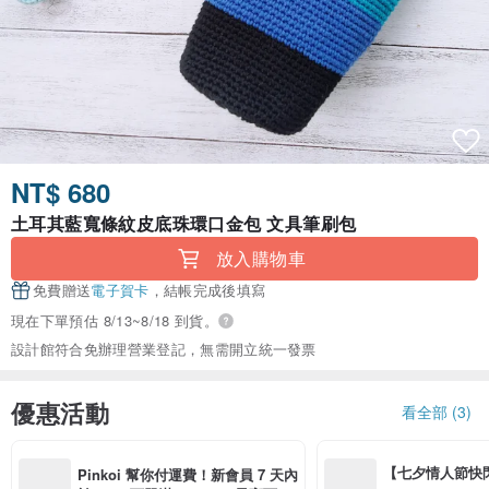
NT$ 680
土耳其藍寬條紋皮底珠環口金包 文具筆刷包
放入購物車
免費贈送
電子賀卡
，結帳完成後填寫
現在下單預估 8/13~8/18 到貨。
設計館符合免辦理營業登記，無需開立統一發票
優惠活動
看全部 (3)
【七夕情人節快閃】8
Pinkoi 幫你付運費！新會員 7 天內