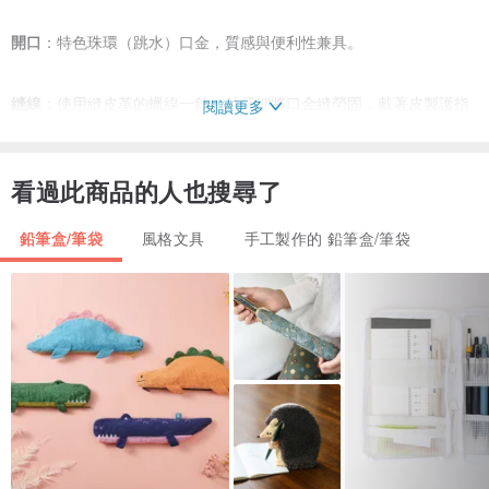
開口
：特色珠環（跳水）口金，質感與便利性兼具。
縫線
：使用縫皮革的蠟線一針一針仔細將口金縫勞固，戴著皮製護指
閱讀更多
套還是常常拉線到手指瘀青，為的就是想把這最後也是最重要的一道
工序做到最好！
看過此商品的人也搜尋了
鉛筆盒/筆袋
風格文具
手工製作的 鉛筆盒/筆袋
附贈設計師手鉤吊繩提帶
※※
花兔手作的編織包每一個都是世上獨一無二
，
不愛做重復的
，
揹出
去決不會撞包唷
~
※※ 每個包的配色、大小、編織花樣與搭配的提把...等，都是精心設計