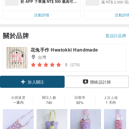
用 APP 購買任一
於 APP 下單滿 NT$ 500 最高可折
滿 NT$ 2,500 現
00 現折 NT$100
運費 NT$ 100
活動詳情
活動詳
關於品牌
逛設計品牌
花兔手作 Hwatokki Handmade
台灣
5
(278)
領優惠券
聯絡設計師
加入關注
出貨速度
關注人數
回應率
上次上線
一週內
1 天內
740
92%