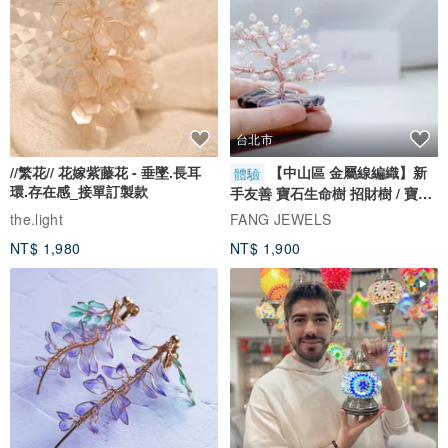
台北市
//繁花// 花嫁紫藤花 - 垂墜.長耳
【中山區 金屬線編織】新
體驗
環.存在感_接單訂製款
手友善 寶石生命樹 招財樹 / 寶石
自選
the.light
FANG JEWELS
NT$ 1,980
NT$ 1,900