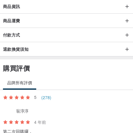
純棉線、底部皮革(非真皮)、膠板、口金
商品資訊
請使用中性洗劑以清洗局部髒污的方式清潔，嚴重髒污再將包包泡入
商品運費
冷洗精或中性洗劑水溶液中，以擠壓的方式清潔，再進入清水中以擠
付款方式
壓的方式將泡泡清潔乾淨，平放在毛巾裡面將水分按壓出來，大太陽
下晾乾。
退款換貨須知
皮革部份勿入水，袋子本體勿搓揉，勿浸泡，勿脫水，勿烘乾。
購買評價
品牌所有評價
5
(278)
翁淳淳
【花兔手作♡初衷與小叮嚀】
4 年前
１.
花兔手作
是為紀念設計師的兔天使而創的純手作品牌，
愛的傳遞
是
第二次回購囉，