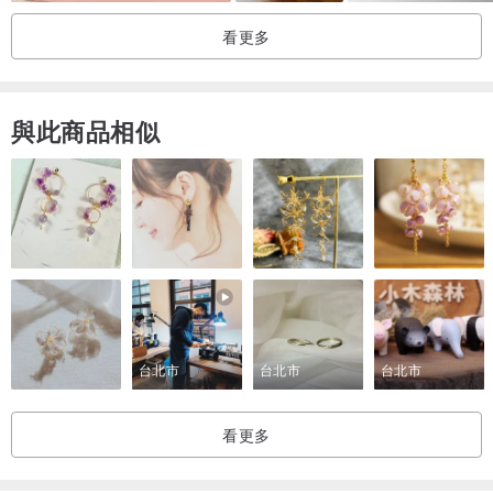
與製作，希望每個獨特的包都能彰顯出主人獨特的氣質:)
看更多
我們盡可能以照片和文字寫明尺寸說明
，
請詳閱內文或訊息詢問在意
的部份再購買唷
！
與此商品相似
【 尺寸】
平量直徑：底直徑約8cm，高約20cm，口金直徑約9cm (誤差1-2cm
以內)
台北市
台北市
台北市
看更多
【材質&洗整 】