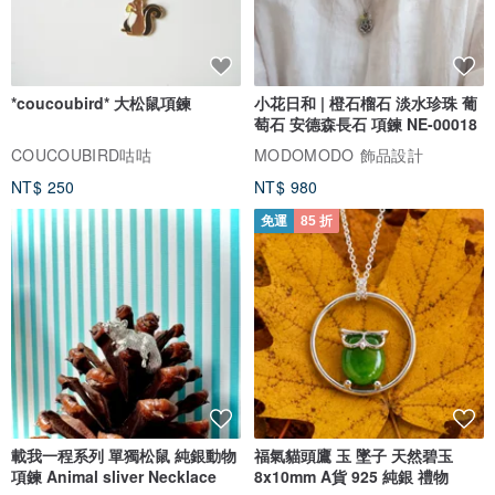
包裝內貼紙使用方式🖍️
外箱尺寸：H.33.5 x W.26.2 x D.9.65 (cm)
*coucoubird* 大松鼠項鍊
小花日和 | 橙石榴石 淡水珍珠 葡
萄石 安德森長石 項鍊 NE-00018
隨箱附贈：組裝說明書一份、UᴵᴺVERSE自定義標籤貼紙一張
COUCOUBIRD咕咕
MODOMODO 飾品設計
NT$ 250
NT$ 980
🔔設計館週六及週日休息，暫停出貨，請耐心等候我們週一開始出貨
🔔實際到貨日期以物流作業為主，無法指定到貨日期
免運
85 折
❣️溫馨提醒❣️
電商通路之消費均不享有實體門市會員累計，及優惠與權益
載我一程系列 單獨松鼠 純銀動物
福氣貓頭鷹 玉 墜子 天然碧玉
項鍊 Animal sliver Necklace
8x10mm A貨 925 純銀 禮物