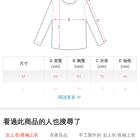
A
肩寬
B
胸寬
C
衣長
D
袖長
尺寸
(cm)
(cm)
(cm)
(cm)
M
69
63
72
46
L
69
66
75
48
閱讀更多
| 商品尺寸 |
M號 肩寬: 69cm / 胸寬: 63cm / 袖長: 46cm / 衣長: 72cm / 下擺寬:
看過此商品的人也搜尋了
55cm
L號 肩寬: 69cm / 胸寬: 66cm / 袖長: 48cm / 衣長: 75cm / 下擺寬:
女上衣/長袖上衣
衣著良品
手工製作的 女上衣/長袖上衣