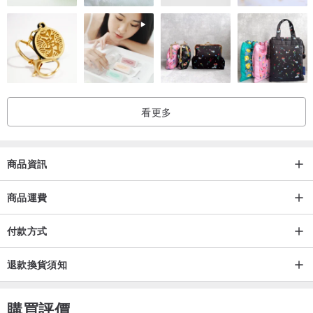
參考洗標清洗方式
❍ 可以乾洗
❍ 低溫熨燙
❍ 吊掛晾乾
✗ 不可烘乾
看更多
✗ 不可漂白
商品資訊
產地/製造方式
商品運費
台灣手工訂製
付款方式
衣物面料材質
退款換貨須知
❐表布 羊毛75%、尼龍25%
購買評價
❐裡布 聚酯纖維100%