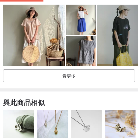
56cm
﹆衣服細節與穿搭建議
選用羊毛混紡，寬鬆高領的可愛設計與垂墜感的雙口袋，造型十分討
喜。
在冬日達到保暖禦寒的效果，含有襯裡著用也不刺膚。寬鬆的版型適
合多層次的穿搭。
看更多
與此商品相似
﹆洗滌方式