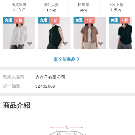
出貨速度
關注人數
回應率
上次上線
1～3 日
1 天內
1,162
66%
免運
7 折
免運
7 折
免運
7 折
免運
7 折
逛全部商品
營業人名稱
赤赤子有限公司
統一編號
52402069
商品介紹