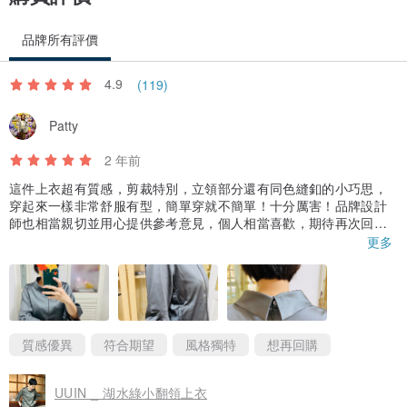
❐配布 聚酯纖維100%
品牌所有評價
全館超商取貨免運📣
4.9
(119)
如果對商品購買，或是其它的問題希望討論，請留下您的聯絡資訊，
我們會在1-2個工作天回覆您！
Patty
2 年前
📦包裝分享📦
這件上衣超有質感，剪裁特別，立領部分還有同色縫釦的小巧思，
穿起來一樣非常舒服有型，簡單穿就不簡單！十分厲害！品牌設計
師也相當親切並用心提供參考意見，個人相當喜歡，期待再次回
購！💕💕💕
更多
質感優異
符合期望
風格獨特
想再回購
UUIN _ 湖水綠小翻領上衣