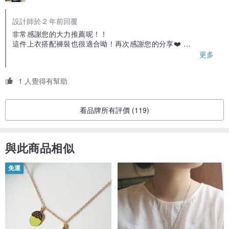
設計師於 2 年前回覆
非常感謝您的大力推薦呢！！
這件上衣搭配褲裝也很適合呦！再次感謝您的分享❤️
我們下次見呀～～～～💕
更多
1 人覺得有幫助
看品牌所有評價 (119)
以雙層結構的瓦楞紙箱，霧面表層防水防油，保證了寄送包裹時內容
物的安全及完整性，並在第一前提為美感的情況下，通過簡約的黑白
與此商品相似
印刷，描繪具備收納概念的樹狀圖，它能根據使用者的需求調整分類
免運
的標籤元素，將更便利於記錄與歸檔。