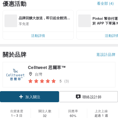
優惠活動
看全部 (4)
品牌回饋大放送，即日起全館消費
Pinkoi 幫你付
即享超值優惠 🫰
於 APP 下單滿 
享免運
運費 NT$ 100
活動詳情
活動詳
關於品牌
逛設計品牌
Celltweet 思爾萃™
台灣
5
(3)
領優惠券
聯絡設計師
加入關注
出貨速度
關注人數
回應率
上次上線
1～3 日
超過 1 週
32
60%