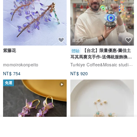
代理商：保康特生物科技股份有限公司
注意事項：1) 使用乳液時或使用後，若因陽光直射而出現任何異常症
狀，例如：紅斑、腫脹或搔癢，請立刻諮詢皮膚科醫師。2) 請放在兒
童無法接觸的地方。3) 勿存放於陽光直射的地方。
台北市
紫藤花
【台北】限量優惠-圖佳土
體驗
耳其馬賽克手作-送傳統服飾換裝
體驗
Turkiye Coffee&Mosaic studio土耳其咖啡與馬賽克燈工作坊
momoirokonpeito
NT$ 754
NT$ 920
免運
放入購物車
加入收藏
了解品牌