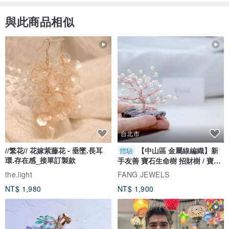
與此商品相似
台北市
使用方法：取適量輕輕塗抹於乾燥肌膚
//繁花// 花嫁紫藤花 - 垂墜.長耳
【中山區 金屬線編織】新
體驗
功效：保濕、緊緻、淨白、賦活、提升肌膚對環境傷害的保護力、舒
環.存在感_接單訂製款
手友善 寶石生命樹 招財樹 / 寶石
緩肌膚不適感、防止肌膚老化、撫平細紋
自選
the.light
FANG JEWELS
適應膚質：任何膚質 儲存條件：常溫陰涼處
NT$ 1,980
NT$ 1,900
淨含量：50ml
生產批號：如包裝所示 使用期限：3年
原產地：韓國 委製商：ExoCoBio