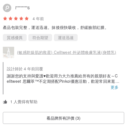
l********6
4 年前
產品包裝完整，運送迅速。抹後很快吸收，舒緩臉部紅腫。
質感優異
符合期望
運送迅速
(敏感乾燥肌的救星) Celltweet 外泌體喚膚乳液(身體乳)
設計師於 4 年前回覆
謝謝您的支持與愛護♥️歡迎用力大力推薦給所有的親朋好友～C
elltweet 思爾萃™不定期搭配Pinkoi優惠活動，歡迎常回來逛逛
☺️
更多
1 人覺得有幫助
看品牌所有評價 (3)