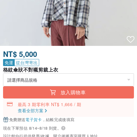
NT$ 5,000
免運
從台灣寄出
格紋傘狀不對襯剪裁上衣
放入購物車
最高 3 期零利率 NT$ 1,666 / 期
查看全部方案
免費贈送
電子賀卡
，結帳完成後填寫
現在下單預估 8/14~8/18 到貨。
設計館自行提供發票/收據，開立後將寄至購買人地址