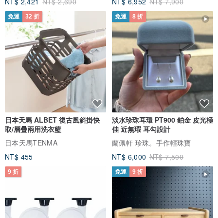
NT$ 2,421
NT$ 2,690
NT$ 6,952
NT$ 7,900
免運
32 折
免運
8 折
日本天馬 ALBET 復古風斜掛快
淡水珍珠耳環 PT900 鉑金 皮光極
取/層疊兩用洗衣籃
佳 近無瑕 耳勾設計
日本天馬TENMA
蘭佩軒 珍珠。手作輕珠寶
NT$ 455
NT$ 6,000
NT$ 7,500
9 折
免運
9 折