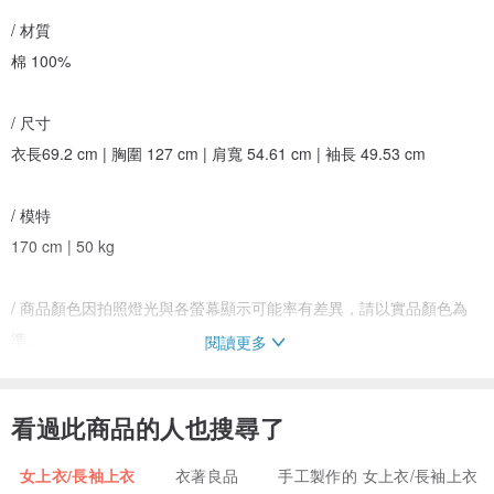
/ 材質
棉 100%
/ 尺寸
衣長69.2 cm | 胸圍 127 cm | 肩寬 54.61 cm | 袖長 49.53 cm
/ 模特
170 cm | 50 kg
/ 商品顏色因拍照燈光與各螢幕顯示可能率有差異，請以實品顏色為
準。
閱讀更多
/ 平量尺寸皆有1～2公分誤差，請以商品實穿效果為準。
/ 付款後，我們將於5個工作天（不包含國定假日）寄出您的商品。
看過此商品的人也搜尋了
/ 洗滌說明
女上衣/長袖上衣
衣著良品
手工製作的 女上衣/長袖上衣
30℃手洗、石油洗劑、不可漂白、不可烘乾、低溫熨燙