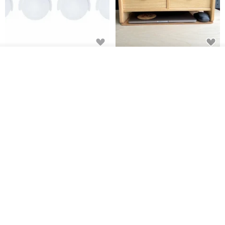
日本Like-it 可堆疊收納洗衣籃專
雙抽屜螢幕增高架(寬42CM) 收納
放入購物車
用 -滑滑便利輪 (專用輪)
書桌展示架 手工 客製化雷射雕刻
加入收藏
了解品牌
this-this 雜貨研究所
Pinocchio’s cabin
NT$ 234
NT$ 260
NT$ 3,026
NT$ 3,362
免運
68 折
日本squ+ SUN&WASSER可層疊
工業風_植物雙層展示層架/塊根/