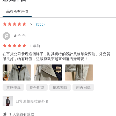
品牌所有評價
5
(555)
A*******i
1 年前
在百貨公司發現這個牌子，對其獨特的設計風格印象深刻。外套質
感很好，物有所值，短版剪裁穿起來俐落活潑可愛！
質感優異
符合期望
風格獨特
想再回購
日常連帽短拉鍊外套
1 人覺得有幫助