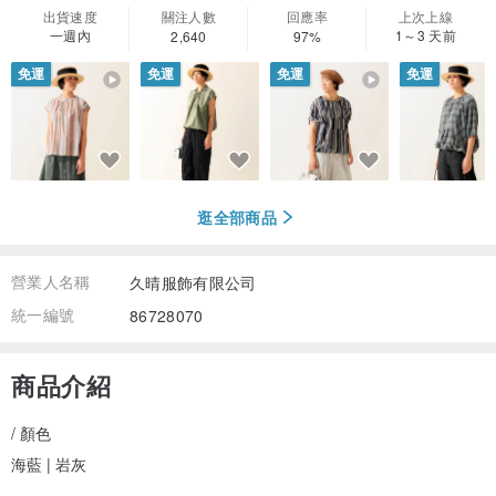
出貨速度
關注人數
回應率
上次上線
一週內
1～3 天前
2,640
97%
免運
免運
免運
免運
逛全部商品
營業人名稱
久晴服飾有限公司
統一編號
86728070
商品介紹
/ 顏色
海藍 | 岩灰