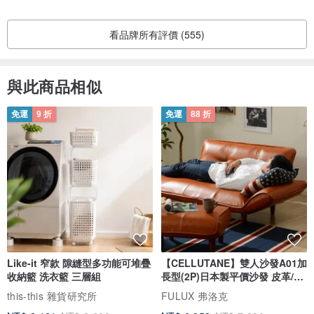
看品牌所有評價 (555)
與此商品相似
免運
9 折
免運
88 折
Like-it 窄款 隙縫型多功能可堆疊
【CELLUTANE】雙人沙發A01加
收納籃 洗衣籃 三層組
長型(2P)日本製平價沙發 皮革/燈
芯絨
this-this 雜貨研究所
FULUX 弗洛克