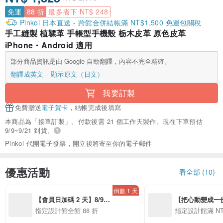
免運
88 折
最多省下 NT$ 248
Pinkoi 日本直送 - 跨館合併結帳滿 NT$1,500 免運包關稅
手工縫製 植鞣革 手帳型手機殼 栃木皮革 原色皮革
iPhone・Android 適用
部分商品資訊是由 Google 自動翻譯，內容不完全精確。
翻譯成英文
顯示原文（日文）
我要訂製
免費贈送
電子賀卡
，結帳完成後填寫
本商品為「接單訂製」。付款後需 21 個工作天製作。現在下單預估
9/9~9/21 到貨。
Pinkoi 代開電子發票，開立後將寄至你的電子郵件
優惠活動
看全部 (10)
倒數 1 天
【會員日加碼 2 天】8/9-
【把心動變成一份禮物
8/10 精選設計限定 88 折
精選品牌全館滿 NT
指定設計館全館 88 折
指定設計館滿 NT$