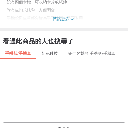
・設有四個卡槽，可收納卡片或紙鈔
・附有磁扣式錶帶，方便開合
・手機殼與皮革部分皆為手工縫製，堅固耐用
閱讀更多
・可加購 1000 日圓，享有姓名刻印服務
看過此商品的人也搜尋了
■ 客製化訂製
無論是 iPhone 或 Android 裝置，我們都能為您量身訂製。
手機殼/手機套
創意科技
提供客製的 手機殼/手機套
從卡槽數量、掀蓋方向，到縫線顏色，皆能依照您的細微偏好進行客
製。
若您希望訂製 Android 裝置手機殼或變更皮革顏色，請務必在購買前
與我們聯繫洽詢。
依據手機型號及皮革材料的供應狀況，可能會產生額外費用。
■ 注意事項
由於是天然皮革，可能存在染色不均或皮革紋理。
每件商品均為手工製作，成品可能存在些微的個別差異。