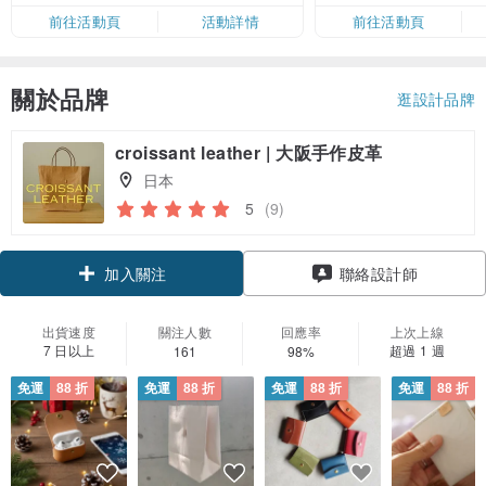
前往活動頁
活動詳情
前往活動頁
關於品牌
逛設計品牌
croissant leather | 大阪手作皮革
日本
5
(9)
加入關注
聯絡設計師
出貨速度
關注人數
回應率
上次上線
7 日以上
超過 1 週
161
98%
免運
88 折
免運
88 折
免運
88 折
免運
88 折