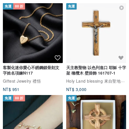
免運
88 折
免運
客製化迷你愛心不銹鋼鎖骨刻文
天主教聖物 以色列進口 耶穌 十字
字姓名項鍊N117
架 橄欖木 壁掛飾 161707-1
Holy Land blessing 來自聖地的祝福
Giftest Jewelry 禮悟
NT$ 951
NT$ 3,000
免運
88 折
免運