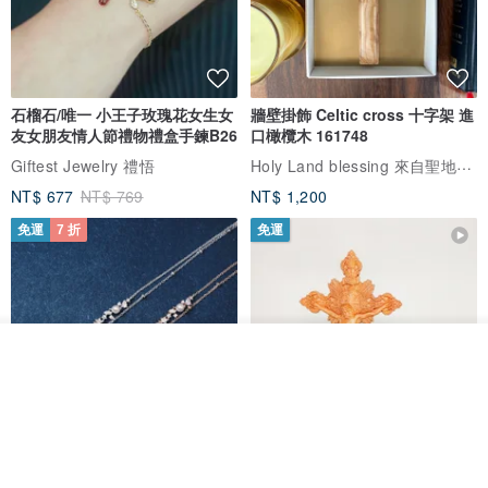
石榴石/唯一 小王子玫瑰花女生女
牆壁掛飾 Celtic cross 十字架 進
友女朋友情人節禮物禮盒手鍊B26
口橄欖木 161748
Holy Land blessing 來自聖地的祝福
Giftest Jewelry 禮悟
NT$ 677
NT$ 769
NT$ 1,200
免運
7 折
免運
我要訂製
加入收藏
了解品牌
L'amour 星星珍珠手鏈 (白金色)
耶穌受難像木製十字架 24 公分
高，雕刻木製十字架，耶穌受難