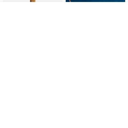
放入購物車
加入收藏
了解品牌
基督教婚禮禮物 桌上擺設 橄欖木
La Joie 藍月亮石閃耀項鏈 (玫瑰
雙層站立十字架 木製底座
金)
161711
Holy Land blessing 來自聖地的祝福
ARLOS
NT$ 899
NT$ 6,536
NT$ 9,336
免運