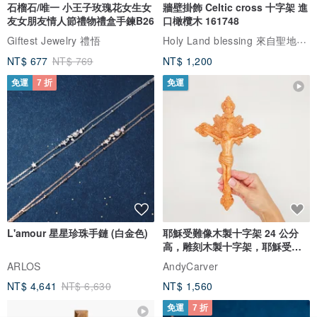
石榴石/唯一 小王子玫瑰花女生女
牆壁掛飾 Celtic cross 十字架 進
友女朋友情人節禮物禮盒手鍊B26
口橄欖木 161748
Holy Land blessing 來自聖地的祝福
Giftest Jewelry 禮悟
NT$ 677
NT$ 769
NT$ 1,200
免運
7 折
免運
L'amour 星星珍珠手鏈 (白金色)
耶穌受難像木製十字架 24 公分
高，雕刻木製十字架，耶穌受難
像天主教十字架
ARLOS
AndyCarver
NT$ 4,641
NT$ 6,630
NT$ 1,560
免運
7 折