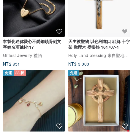
客製化迷你愛心不銹鋼鎖骨刻文
天主教聖物 以色列進口 耶穌 十字
字姓名項鍊N117
架 橄欖木 壁掛飾 161707-1
Holy Land blessing 來自聖地的祝福
Giftest Jewelry 禮悟
NT$ 951
NT$ 3,000
免運
88 折
免運