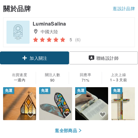
關於品牌
逛設計品牌
LuminaSalina
中國大陸
5
(6)
加入關注
聯絡設計師
出貨速度
關注人數
回應率
上次上線
一週內
1～3 天前
90
71%
免運
免運
免運
免運
逛全部商品