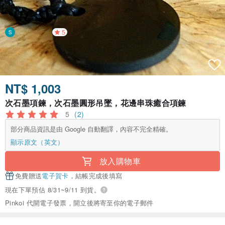
5
NT$ 1,003
次石墨項鍊，次石墨圓形吊墜，花邊串珠癒合項鍊
5
(2)
部分商品資訊是由 Google 自動翻譯，內容不完全精確。
顯示原文（英文）
放入購物車
免費贈送
電子賀卡
，結帳完成後填寫
現在下單預估 8/31~9/11 到貨。
Pinkoi 代開電子發票，開立後將寄至你的電子郵件