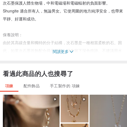
次石墨保護人體生物場，中和電磁場和電磁輻射的負面影響。
Shungite 適合所有人，無論男女。它使周圍的地方純淨安全，也帶來
平靜、好運和成功。
保養說明：
由於其高碳含量和獨特的分子結構，次石墨是一種相當柔軟的石。因
此，如果次石墨首飾配合得非常緊，就會留下深色痕跡。不建議用水
閱讀更多
清洗產品，以延長上光劑的使用壽命。在使用之前或之後用軟布擦拭
珠子就足夠了。
看過此商品的人也搜尋了
項鍊
配件飾品
手工製作的 項鍊