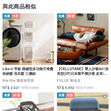
與此商品相似
免運
9 折
免運
88 折
Like-it 窄款 隙縫型多功能可堆疊
【CELLUTANE】雙人沙發A01加
收納籃 洗衣籃 三層組
長型(2P)日本製平價沙發 皮革/燈
芯絨
this-this 雜貨研究所
FULUX 弗洛克
NT$ 2,421
NT$ 2,690
NT$ 6,952
NT$ 7,900
免運
32 折
免運
8 折