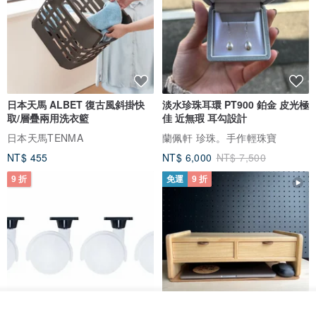
日本天馬 ALBET 復古風斜掛快
淡水珍珠耳環 PT900 鉑金 皮光極
取/層疊兩用洗衣籃
佳 近無瑕 耳勾設計
日本天馬TENMA
蘭佩軒 珍珠。手作輕珠寶
NT$ 455
NT$ 6,000
NT$ 7,500
9 折
免運
9 折
放入購物車