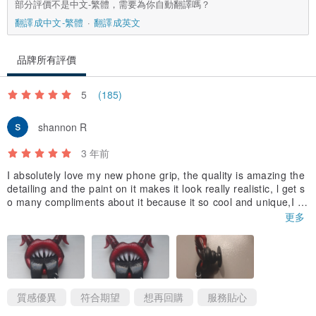
部分評價不是中文-繁體，需要為你自動翻譯嗎？
翻譯成中文-繁體
翻譯成英文
品牌所有評價
5
(185)
shannon R
3 年前
I absolutely love my new phone grip, the quality is amazing the
detailing and the paint on it makes it look really realistic, l get s
o many compliments about it because it so cool and unique,I h
aven't been using it to long but it seems like it would be hard to
更多
break it, good quality, the artist is really nice and helpful even o
ffered to make me the one I wanted and put it in a private listin
g for me because I couldn't get the one I wanted in the shop up
date, the delivery was about 20 to 25 days but it was so worth t
he wait I will definitely be ordering from this small business agai
n in the future and I hope you to do it well worth it 😁😁😍😍
質感優異
符合期望
想再回購
服務貼心