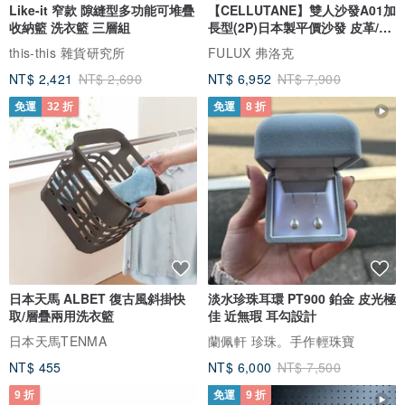
Like-it 窄款 隙縫型多功能可堆疊
【CELLUTANE】雙人沙發A01加
收納籃 洗衣籃 三層組
長型(2P)日本製平價沙發 皮革/燈
芯絨
this-this 雜貨研究所
FULUX 弗洛克
NT$ 2,421
NT$ 2,690
NT$ 6,952
NT$ 7,900
免運
32 折
免運
8 折
日本天馬 ALBET 復古風斜掛快
淡水珍珠耳環 PT900 鉑金 皮光極
取/層疊兩用洗衣籃
佳 近無瑕 耳勾設計
日本天馬TENMA
蘭佩軒 珍珠。手作輕珠寶
NT$ 455
NT$ 6,000
NT$ 7,500
9 折
免運
9 折