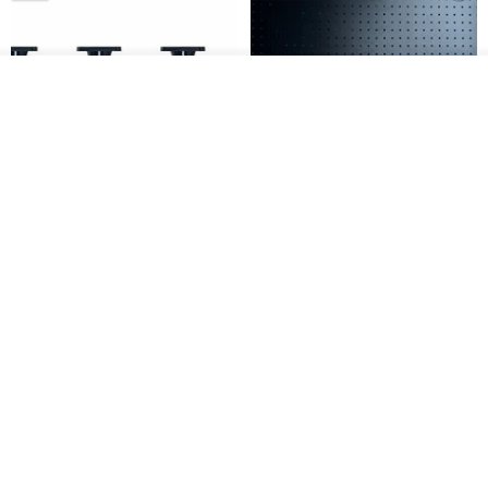
我要排隊
加入收藏
了解品牌
日本Like-it 可堆疊收納洗衣籃專
雙抽屜螢幕增高架(寬42CM) 收納
用 -滑滑便利輪 (專用輪)
書桌展示架 手工 客製化雷射雕刻
this-this 雜貨研究所
Pinocchio’s cabin
NT$ 234
NT$ 260
NT$ 3,026
NT$ 3,362
免運
68 折