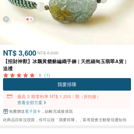
5
NT$ 3,600
NT$ 6,000
【招財神獸】冰飄黃貔貅編織手鍊 | 天然緬甸玉翡翠A貨 |
送禮
5
(1)
我要排隊
最高 3 期零利率 NT$ 1,200 / 期
（折扣後）
查看全部方案
免費贈送
電子賀卡
，結帳完成後填寫
此商品目前沒現貨，你可以按「我要排隊」，當有貨會主動發信通知你