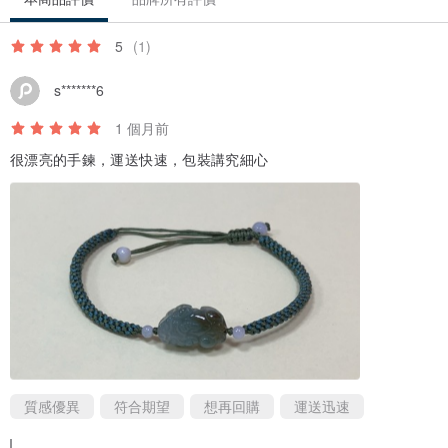
5
(1)
s*******6
1 個月前
很漂亮的手鍊，運送快速，包裝講究細心
質感優異
符合期望
想再回購
運送迅速