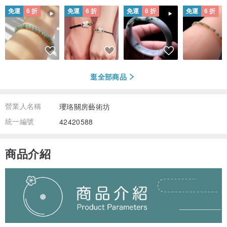
免運
6 折
免運
6 折
免運
6 折
免運
6 折
逛全部商品
營業人名稱
瓔珞關房藝術坊
統一編號
42420588
商品介紹