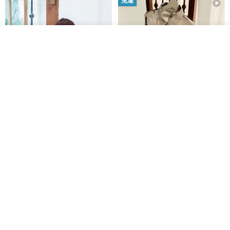
免運
我要排隊
加入收藏
了解品牌
印度蓋染工藝純棉 吊帶褲 連身褲
暈染印花白洋裝 外罩衫 復古洋裝
- 雪花灰
Tramper
Noir by Phoenix
NT$ 1,480
NT$ 1,480