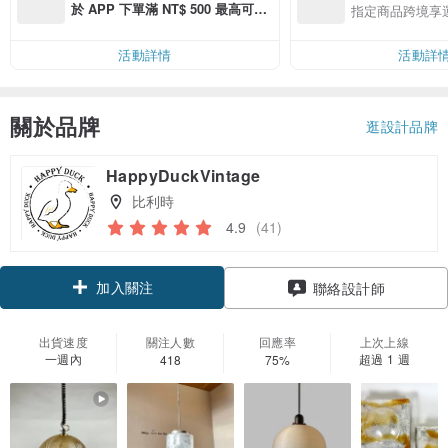
於 APP 下單滿 NT$ 500 最高可折
指定商品跨境享
運費 NT$ 100
活動詳情
活動詳
關於品牌
逛設計品牌
HappyDuckVintage
比利時
4.9
(41)
加入關注
聯絡設計師
出貨速度
關注人數
回應率
上次上線
一週內
超過 1 週
418
75%