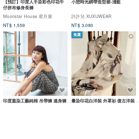
【預訂】印度人手染彩色印花牛
小憩時光綁帶造型裙-淺藍
仔拼布修身長褲
Moonstar House 星月屋
許許兒 XUXUWEAR
NT$ 1,559
NT$ 3,080
免運
印度蓋染工藝純棉 吊帶褲 連身褲
暈染印花白洋裝 外罩衫 復古洋裝
- 雪花灰
看其他商品
Tramper
Noir by Phoenix
了解品牌
NT$ 1,480
NT$ 1,480