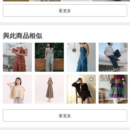
看更多
寬度：22.5 厘米
狀況極佳。
與此商品相似
無缺損、裂痕或修補痕跡。
______________________________________________
我非常重視顧客的意見，因此我始終會準確描述商品狀況，並在發貨
前與您溝通細節。
我保證您收到的商品狀態最佳（並提供退款保證）。
看更多
如果您有任何疑問或需要更多商品照片，請隨時與我聯繫。