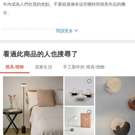
年內成為人們欣賞的焦點。不要錯過擁有這些獨特而精美作品的機
會。
每個壁燈均配有兩個 E14 燈泡插座。
閱讀更多
線路正常。
看過此商品的人也搜尋了
線路適用於亞洲、美國、加拿大和歐洲。
燈具/燈飾
居家生活
手工製作的 燈具/燈飾
這些吸頂燈保存完好，復古風格極佳。
無碎片、裂痕或維修痕跡。
尺寸：
深度：15 厘米