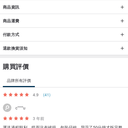
也許您更喜歡透過視訊通話查看商品？請告訴我！我會打電話給您並
商品資訊
展示商品。
商品運費
付款方式
退款換貨須知
購買評價
品牌所有評價
4.9
(41)
c****u
3 年前
運送過程順利，鏡面沒有破損。包裝仔細，我花了50分鐘才拆完整