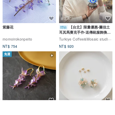
★ 迷你雲朵美工刀 X 1
美工刀也可以這麼可愛！雲朵美工刀迷你的剛剛好，放在磨砂收納袋
台北市
中，拆包裹拆信就是這麼好用！
紫藤花
【台北】限量優惠-圖佳土
體驗
耳其馬賽克手作-送傳統服飾換裝
體驗
Turkiye Coffee&Mosaic studio土耳其咖啡與馬賽克燈工作坊
momoirokonpeito
NT$ 754
NT$ 920
免運
看其他商品
藤花 煌 耳環・耳夾
【繁花計畫】- 清冰
了解品牌