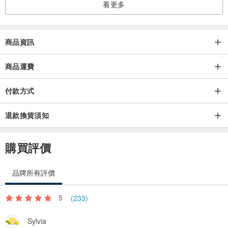
看更多
商品資訊
商品運費
付款方式
退款換貨須知
購買評價
品牌所有評價
5
(233)
★ 清新綠植造型PET貼紙 X 10張
多達10種不同綠葉造型的PET貼紙，不僅將手帳變成清新的療癒森
Sylvia
林，還可以搭配英文詩詞貼紙，打造獨特個人風格手機殼！