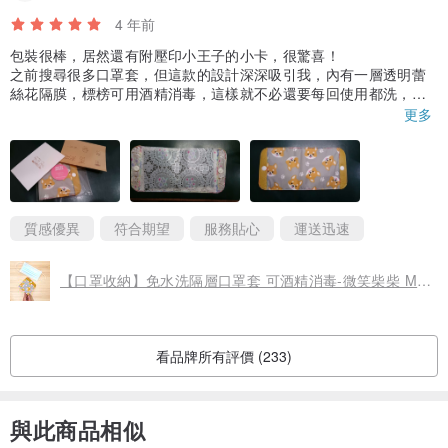
4 年前
將綠葉和英文詩詞PET貼紙貼在手機背膜上，或直接貼在手機殼上，
包裝很棒，居然還有附壓印小王子的小卡，很驚喜！
之前搜尋很多口罩套，但這款的設計深深吸引我，內有一層透明蕾
就是專屬於你的獨特造型手機殼!
絲花隔膜，標榜可用酒精消毒，這樣就不必還要每回使用都洗，很
方便！而且更安全！
更多
附圖特地使用一般尺寸的黑口罩，可以看得出隔層空間很大，口罩
可以完全收納在內而不會外露，光安全實用性就要給好幾個讚！
而且還是柴犬樣式！對犬派的更有吸引力XD
本來希望按鈕那邊的皮革顏色可以換另一個顏色，但想想還是算了X
質感優異
符合期望
服務貼心
運送迅速
D
【口罩收納】免水洗隔層口罩套 可酒精消毒-微笑柴柴 Mask folder
看品牌所有評價 (233)
與此商品相似