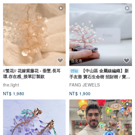
★ 燙金/黑墨英文生活詩詞PET貼紙 X 各10張
台北市
內附20張燙金/黑墨英文詩詞PET貼紙各10張，10種生活詩詞內容表
達各種心情寫照，還可以搭配綠葉造型PET貼紙，打造獨特個人風格
//繁花// 花嫁紫藤花 - 垂墜.長耳
【中山區 金屬線編織】新
體驗
環.存在感_接單訂製款
手友善 寶石生命樹 招財樹 / 寶石
手機殼！
自選
the.light
FANG JEWELS
NT$ 1,980
NT$ 1,900
將綠葉和英文詩詞PET貼紙貼在手機背膜上，或直接貼在手機殼上，
就是專屬於你的獨特造型手機殼!