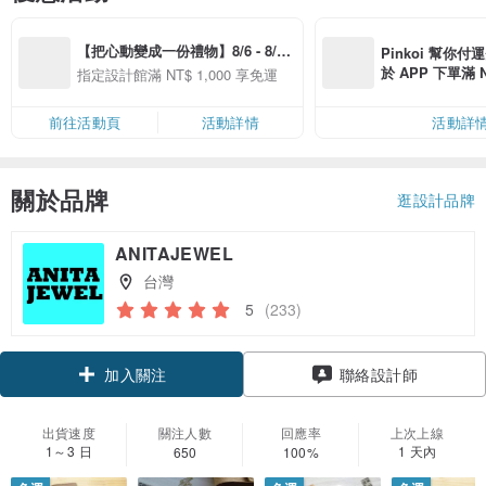
【把心動變成一份禮物】8/6 - 8/20 
Pinkoi 幫你付
精選品牌全館滿 NT$1,000 免運
於 APP 下單滿 
指定設計館滿 NT$ 1,000 享免運
運費 NT$ 100
前往活動頁
活動詳情
活動詳
關於品牌
逛設計品牌
ANITAJEWEL
台灣
5
(233)
領優惠券
聯絡設計師
加入關注
出貨速度
關注人數
回應率
上次上線
1～3 日
1 天內
650
100%