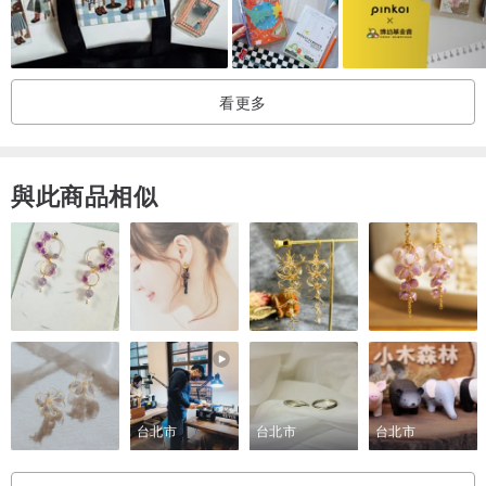
磨砂墊板隔頁板 X 2
迷你雲朵美工刀 X 1
清新綠植莊園PET貼紙 X 10張
看更多
燙金/黑墨英文生活詩詞PET貼紙 X 各10張
多款分裝mt紙膠帶&磨砂分裝片 X 1
磨砂筆桿復古色中性筆 X 1
與此商品相似
小王子、孤獨星球各 X 1
皮革清潔用去汙膠片 X 1
金屬鏤空長尾夾 X 1
書籤尺 X 1
台北市
台北市
台北市