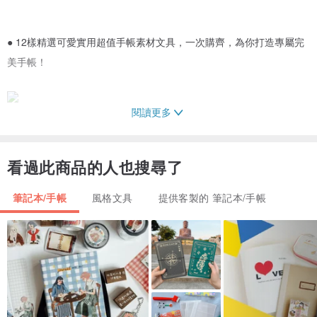
● 12樣精選可愛實用超值手帳素材文具，一次購齊，為你打造專屬完
美手帳！
閱讀更多
● 復古綁繩設計+雕刻釦
看過此商品的人也搜尋了
封面綁繩設計，展現經典復古時尚，利用雕刻釦+皮筋繩顏色凸顯手帳
獨特質感。
筆記本/手帳
風格文具
提供客製的 筆記本/手帳
★ 手帳內附12樣手帳素材文具
時間餅活頁紙 + 點陣活頁紙 X 各1本
磨砂夾鏈收納袋 X 2