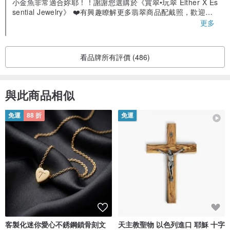
小金魚非常適合妳耶！！謝謝您選購於《賞翠•玩翠 Either X Es
►老坑：老坑則是指翡翠的次生礦，即翡翠形成之後經歷了風化、地
sential Jewelry》 ❤️有興趣瞭解更多翡翠商品配戴照，歡迎關
注與追蹤粉絲頁。 ❤️每月都會不定期全台出攤擺市集 🔍Faceb
更多
震、流水等等作用改造。
ook 粉絲頁：@exejewelry 🔍Instagram粉絲頁：exe_jewelry
►新坑：新坑是指翡翠的原生礦，即翡翠形成之後沒有經歷較大的地
賞翠·玩翠 有任何問題歡迎聯絡我們呦📥📥
質作用改造，也稱為「新場」。
看品牌所有評價 (486)
✦色✦
與此商品相似
翡翠的顏色有很多，包括綠色、紫色、紅色、黃色、灰色、黑色、白
色等等。
免運
88 折
免運
✦Ａ貨-Ｃ貨✦
現在人們可以通過強酸浸泡或者雷射蝕刻來填充一些顏色，使品種較
差的翡翠在外觀上變得與高檔翡翠類似。現在翡翠在市場上通常以字
母A、B、C為標識分辨翡翠製品的質地。
►A貨翡翠，天然翡翠，是未經過化學處理，顏色、結果自然的天然
翡翠。
►B貨翡翠，漂白注膠翡翠，是經過強酸清洗和注膠的翡翠，強酸浸
客製化迷你愛心不銹鋼鎖骨刻文
天主教聖物 以色列進口 耶穌 十字