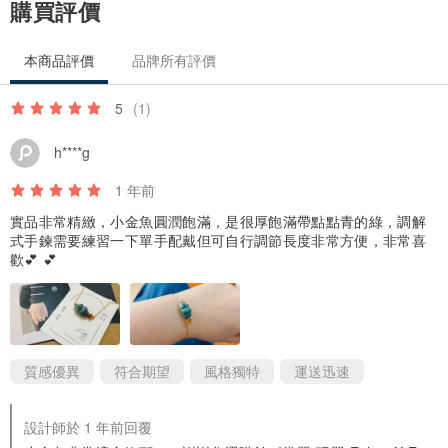
購買評價
✦礦區產地✦
本商品評價
品牌所有評價
世界上超過80%的翡翠產於緬甸，日本新潟縣以及北陸沿海、瓜地馬
拉、美國、俄羅斯也有出產。
5
(1)
h****g
✦種水✦
翡翠的種由高到低大概可分為玻璃種、冰種、糯種、豆種等。其中玻
1 年前
璃種是翡翠種質中的極品。
實品非常精緻，小金魚圓潤飽滿，是很厚飽滿帶點點青的綠，調解
式手鍊需要練習一下單手配戴但可自行調節長度非常方便，非常喜
歡💕 💕
✦透明度✦
翡翠的透明度，又稱為水頭，其價值從高到底依次為：玻璃地（很透
明）、冰地（透明）、糯地（半透明）、豆地（不透明）。
質感優異
符合期望
風格獨特
運送迅速
✦坑✦
翡翠的原料依照出產方式分為「老坑」和「新坑」等等說法，其中人
設計師於 1 年前回覆
們將長期受自然界雪水浸泡的翡翠原石稱為「老坑翡翠」。