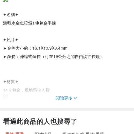
✦名稱✦
濃藍水金魚咬錢14k包金手鍊
✦尺寸✦
►金魚大小約：16.1X10.9X8.4mm
►鍊長：伸縮式鍊長（可在19公分之間自由調節長度）
✦材質✦
14Ｋ包金，瓜地馬拉Ａ貨
閱讀更多
金魚寓意：幸福美滿、工作和諧、年年有餘
看過此商品的人也搜尋了
手鍊/手環
配件飾品
提供客製的 手鍊/手環