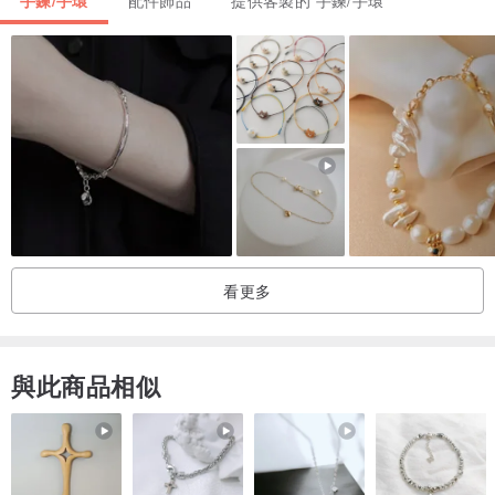
✦手鍊/手環✦
►手圍
手圍以公分(cm)計算，使用皮尺繞手一圈進行測量（下單時，請備
註）
加長：需另外加價（每款翡翠價格不同，請與聯繫我們進行報價）
看更多
►材質
可以依照個人需求訂製925銀或14k包金鏈
與此商品相似
►延長鏈（緩衝扣）
如果不希望延長鏈（緩衝扣）留太長，都可以改短
✦隨意扣✦