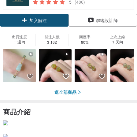
5
(486)
領優惠券
聯絡設計師
加入關注
出貨速度
關注人數
回應率
上次上線
一週內
1 天內
3,162
80%
逛全部商品
商品介紹