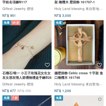
字姓名項鍊N117
架 橄欖木 壁掛飾 161707-1
泡、清洗。
Holy Land blessing 來自聖地的祝福
Giftest Jewelry 禮悟
►C貨翡翠，染色翡翠，是經人工染色處理的翡翠。
NT$ 951
NT$ 3,000
只有翡翠Ａ貨為真品，其餘都是人工處理過
免運
88 折
免運
✦鑑定所『賴泰安寶石鑑定中心』，寶石/玉石都可送往鑑定
✦商品鑑定，需自行另外付鑑定費用（費用NT$1200~NT$3000）
►翡翠鑑定書乙份
►鑑定中心開出的發票乙張
石榴石/唯一 小王子玫瑰花女生女
牆壁掛飾 Celtic cross 十字架 進
每件商品鑑定費不同，可先詢問
友女朋友情人節禮物禮盒手鍊B26
口橄欖木 161748
需7-14天工作時間
Holy Land blessing 來自聖地的祝福
Giftest Jewelry 禮悟
特約服務，不得退款
NT$ 677
NT$ 769
NT$ 1,200
免運
7 折
免運
✦每次配戴完後用清水沖洗，再用棉布擦乾至完全乾燥後放入防潮袋