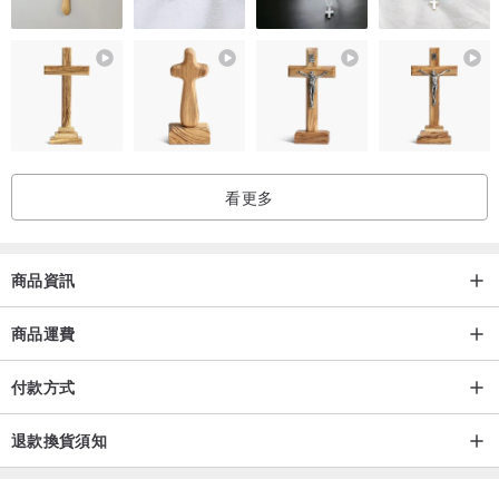
任意款隨意扣都可以改吊墜（下單時，請備註）
✦玉石綁件✦
凡是翡翠都可以設計綁件
如：包包掛飾/手機掛飾/車上掛飾/桌上掛飾/門上掛飾...等等
看更多
✦18k鑲嵌✦
Step1.聯絡我們（裸石挑選）
商品資訊
Step2.客製鑲嵌設計或成品參考
Step3.進行報價
商品運費
Step4.最後確認及訂金付款
（使用南非真鑽/18K金）
付款方式
想客製化但不知道怎麼下手，也歡迎與我們設計師討論呦
退款換貨須知
客製化商品，不接受退換貨服務