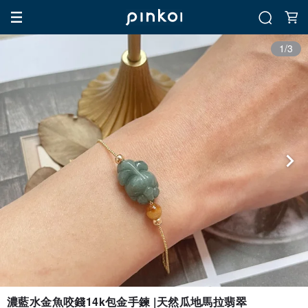
1/3
濃藍水金魚咬錢14k包金手鍊 |天然瓜地馬拉翡翠