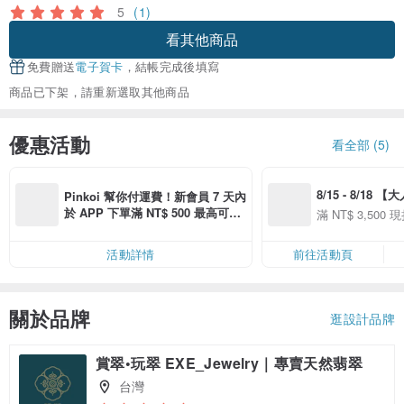
5
(1)
看其他商品
免費贈送
電子賀卡
，結帳完成後填寫
商品已下架，請重新選取其他商品
優惠活動
看全部 (5)
8/15 - 8/18 
Pinkoi 幫你付運費！新會員 7 天內
季】滿 NT$3500
於 APP 下單滿 NT$ 500 最高可折
滿 NT$ 3,500 現
50
運費 NT$ 100
50
活動詳情
前往活動頁
關於品牌
逛設計品牌
賞翠•玩翠 EXE_Jewelry｜專賣天然翡翠
台灣