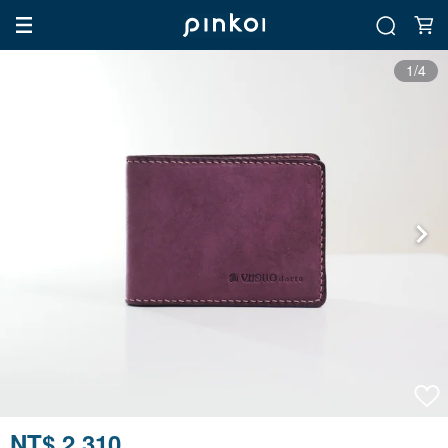
1/4
NT$ 2,310