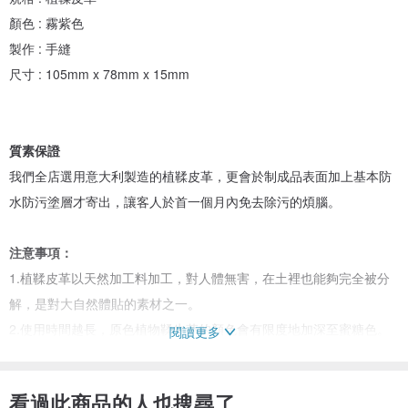
顏色 : 霧紫色
製作 : 手縫
尺寸 : 105mm x 78mm x 15mm
質素保證
我們全店選用意大利製造的植鞣皮革，更會於制成品表面加上基本防
水防污塗層才寄出，讓客人於首一個月內免去除污的煩腦。
注意事項：
1.植鞣皮革以天然加工料加工，對人體無害，在土裡也能夠完全被分
解，是對大自然體貼的素材之一。
2.使用時間越長，原色植物鞣牛革的顏色會有限度地加深至蜜糖色。
閱讀更多
3.這商品是純手工雕製，每款商品細節和紋路皆不盡相同。
4.請勿直接水洗，如髒汙請以乾布溫柔擦拭即可。
看過此商品的人也搜尋了
5.原色植鞣皮革表面比較纖細，如正常使用，植鞣皮革上會出現使用