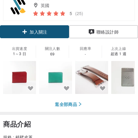
英國
5
(25)
領優惠券
加入關注
聯絡設計師
出貨速度
關注人數
回應率
上次上線
1～3 日
超過 1 週
69
-
逛全部商品
商品介紹
規格 : 植鞣皮革