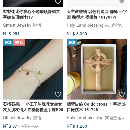
客製化迷你愛心不銹鋼鎖骨刻文
天主教聖物 以色列進口 耶穌 十字
字姓名項鍊N117
架 橄欖木 壁掛飾 161707-1
Holy Land blessing 來自聖地的祝福
Giftest Jewelry 禮悟
NT$ 951
NT$ 3,000
免運
88 折
免運
石榴石/唯一 小王子玫瑰花女生女
牆壁掛飾 Celtic cross 十字架 進
友女朋友情人節禮物禮盒手鍊B26
口橄欖木 161748
Holy Land blessing 來自聖地的祝福
Giftest Jewelry 禮悟
NT$ 677
NT$ 769
NT$ 1,200