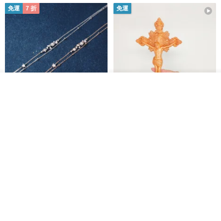
免運
7 折
免運
放入購物車
加入收藏
了解品牌
L'amour 星星珍珠手鏈 (白金色)
耶穌受難像木製十字架 24 公分
高，雕刻木製十字架，耶穌受難
像天主教十字架
ARLOS
AndyCarver
NT$ 4,641
NT$ 6,630
NT$ 1,560
免運
7 折