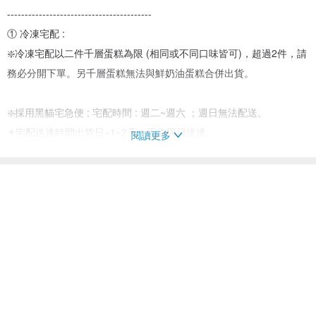
-----------------------------------------
① 冷凍宅配 :
❇️冷凍宅配以二件千層蛋糕為限 (相同或不同口味皆可)，超過2件，請
務必分開下單。另千層蛋糕無法與鮮奶油蛋糕合併出貨。
❇️採用黑貓宅急便 ; 宅配時間 : 週二~週六 ；週日無法配送。
✴️宅配送達時間出貨日+1~2天，正常隔日送達。
閱讀更多
✴️可選擇時段 (13:00 前 / 13:00~18:00 ) ，如無指定，則預設不指定
時段。
✴️母親節或父親節等大節日為宅配繁盛期，該區間將無法指定送達時
段，亦無法保證隔日配達。
✴️ 商品屬於生鮮訂製商品，無七日猶豫期 (七日猶豫期 : 收貨前後七
日可無條件退貨)，請謹慎下單。
❇️如有特別指定到達日，或不可收貨日期 (如周六) ，請在訂單備註，
如無特別註明，將按照訂單的先後順序進行出貨不另行詢問。