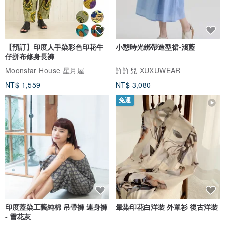
日可無條件退貨)，請謹慎下單。
② 收到商品，請於24小時內拆開檢查， 如有任何問題，請拍照或錄
影存證，如有品項錯誤，請與我們聯繫。
【預訂】印度人手染彩色印花牛
小憩時光綁帶造型裙-淺藍
仔拼布修身長褲
Moonstar House 星月屋
許許兒 XUXUWEAR
NT$ 1,559
NT$ 3,080
免運
印度蓋染工藝純棉 吊帶褲 連身褲
暈染印花白洋裝 外罩衫 復古洋裝
- 雪花灰