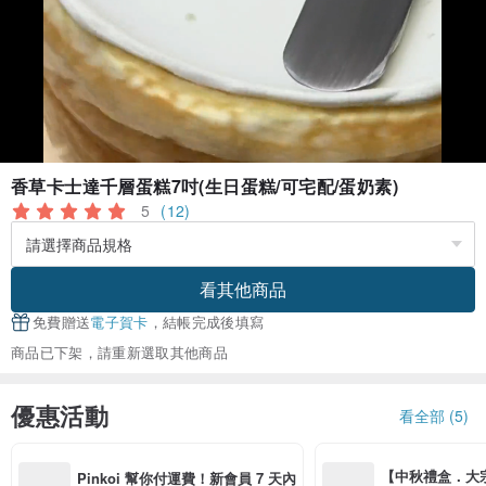
香草卡士達千層蛋糕7吋(生日蛋糕/可宅配/蛋奶素)
5
(12)
看其他商品
免費贈送
電子賀卡
，結帳完成後填寫
商品已下架，請重新選取其他商品
優惠活動
看全部 (5)
【中秋禮盒．大宗採購
Pinkoi 幫你付運費！新會員 7 天內