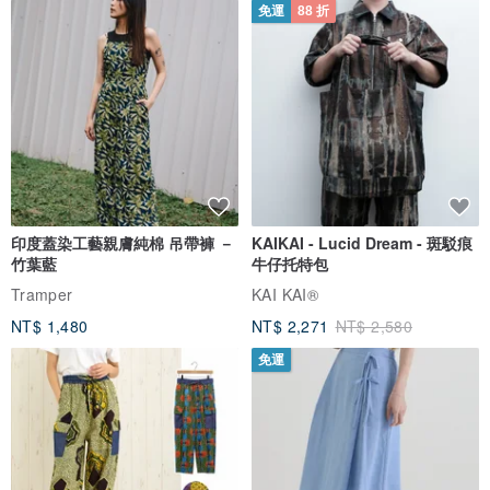
免運
88 折
/ 保存與賞味 /
--【使用冷凍宅配】
① 收到冷凍宅配蛋糕，當日如不享用，請先放置冷凍保存，賞味期 :
製作日後7天 。
② 品嚐前，放入冷藏退冰 (約4～5小時 ; 蛋糕內部呈現微凍狀，如冰
淇淋質感)，本蛋糕最佳食用口感是➡️【類冰淇淋口感】。
③ 經過冷藏解凍 ，請盡速食用完畢，避免影響口感 。
④ 夏日天氣炎熱, 冷凍商品送達時有可能半退冰, 請收到蛋糕第一時
印度蓋染工藝親膚純棉 吊帶褲 －
KAIKAI - Lucid Dream - 斑駁痕
竹葉藍
牛仔托特包
間，務必先檢查蛋糕狀態, 如非冰硬, 則冷藏退冰時間可相對縮短. 以
Tramper
KAI KAI®
確保最佳食感。
NT$ 1,480
NT$ 2,271
NT$ 2,580
--【使用自取】
將提供冷藏狀態蛋糕，收到後，請放入冷藏保存，最佳賞味2天，食用
免運
前可放入冷凍60分鐘，會更加冰涼美味與好切。
/ 溫馨提醒 /
① 商品屬於生鮮訂製商品，無七日猶豫期 (七日猶豫期 : 收貨前後七