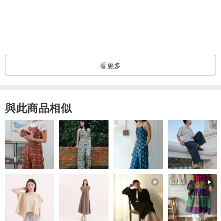
❇️物流皆有一定比例的風險，如商品發生不影響賞味的損害，將不予
退貨退款；另外，物流皆存在一定比例延遲風險，下單視同接受可能
的風險，亦無法作為退貨退款的依據，請謹慎下單，謝謝您的配合。
--------------------------------------
看更多
②自取，有需要請與設計師連繫，確認自取日期OK後，再行下單。
與此商品相似
➡️自取(取件)地址 : 新北市板橋區文化路一段104巷15號1F / 近板橋捷
運站，步行約10分鐘內。
✴️由於平台無自取選項，因此下單時請選擇Lalamove (運費設定=0 ;
請注意 : 非代表使用Lalamove為免運，如需要Lalamove服務，請先
參考以下說明)
--------------------------------------
③Lalamove 【限雙北地區使用 / 非免運 / 運費到付 】
✴️運費設定=0 ; 請注意 : 非代表使用Lalamove為免運，因Lalamove為