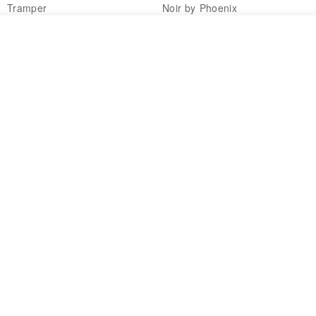
Tramper
Noir by Phoenix
NT$ 1,480
NT$ 1,480
看其他商品
了解品牌
印度蓋染工藝純棉 長褲 －晚霞紅
【波麗印花】皇家鹿苑 澎澎熱氣
球 前短後長 鬆緊帶 長裙
Tramper
Mr. Greenwood
NT$ 1,080
NT$ 2,620