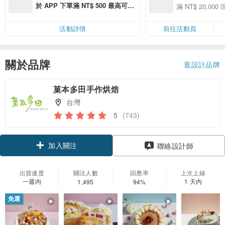
購買「品味美食」商
於 APP 下單滿 NT$ 500 最高可折
滿 NT$ 20,000 
000 現折 NT$1,5
運費 NT$ 100
活動詳情
前往活動頁
關於品牌
逛設計品牌
菓本多田手作烘焙
台灣
5
(743)
加入關注
聯絡設計師
出貨速度
關注人數
回應率
上次上線
一週內
1 天內
1,495
94%
免運