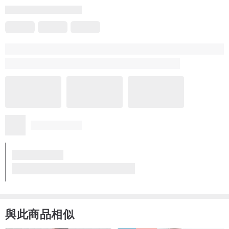
製作香氣濃郁卡士達鮮奶油香堤
可麗餅皮在完美的火候與時間香煎上色
散發濃郁香氣與滑嫩口感
兩者再以完美比例美麗推疊
讓奶香蛋香完美融合
一口最單純卻不單純的美味~
/ 規格 /
直徑約18cm
約7吋
適合6~8人享用
蛋奶素可食用
與此商品相似