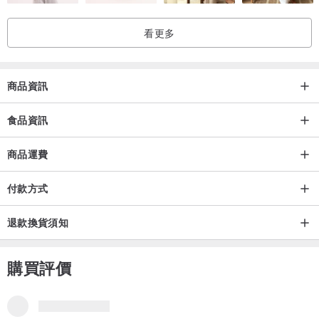
【運費到付】，所以我方設計館不會收取運費，故運費設定為0。
看更多
➡️Lalamove運費採距離計算，有機車與汽車兩種方式，蛋糕建議使用
汽車遞送。
商品資訊
下單前請先私訊，並請提供收貨地址 / 日期 / 時段 (請給予至少二小時
可收貨時段)，待預估運費可行後，再行下單 ( 歡迎自行叫件) ; 取件時
食品資訊
間: AM 11:00~PM 19:00 。
-----------------------------------------
商品運費
付款方式
/ 商品特色 /
退款換貨須知
越單純的風味
越需要不簡單的堅持
購買評價
才能做出感動人心的甜點~
精選馬達加斯加香草豆莢