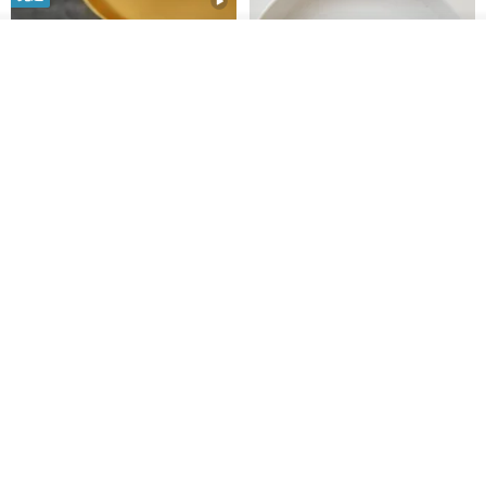
放入購物車
加入收藏
了解品牌
藤花 煌 耳環・耳夾
【繁花計畫】- 清冰
Dip art -nachugo-
紅花 hunghua
NT$ 2,125
NT$ 720
93 折