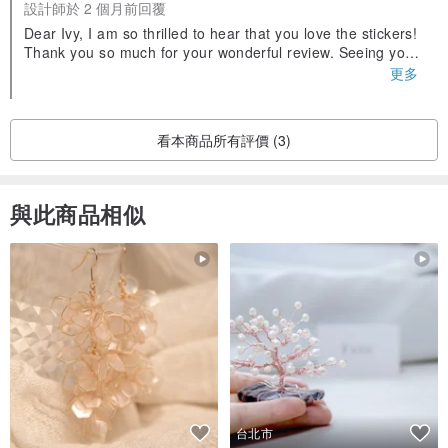
設計師於 2 個月前回覆
Dear Ivy, I am so thrilled to hear that you love the stickers!
Thank you so much for your wonderful review. Seeing your
beautiful collage work truly made my day, he way you style
更多
d them brings out the best in our products. We truly apprec
iate your kind words about the quality and our service. Plea
se stay tuned for more, and we look forward to seeing you
看本商品所有評價 (3)
again soon!
與此商品相似
台北市