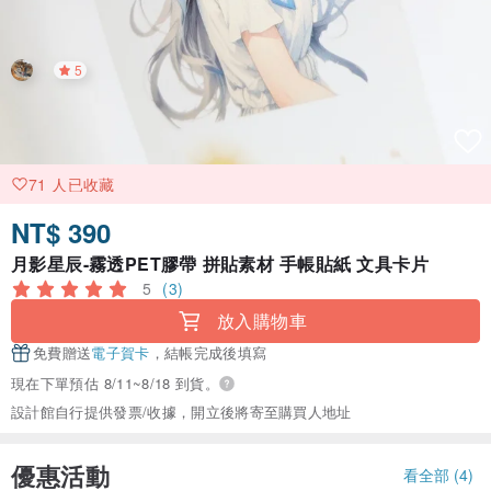
5
71 人已收藏
NT$ 390
月影星辰-霧透PET膠帶 拼貼素材 手帳貼紙 文具卡片
5
(3)
放入購物車
免費贈送
電子賀卡
，結帳完成後填寫
現在下單預估 8/11~8/18 到貨。
設計館自行提供發票/收據，開立後將寄至購買人地址
優惠活動
看全部 (4)