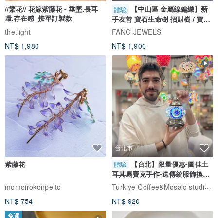
//繁花// 花嫁紫藤花 - 垂墜.長耳
【中山區 金屬線編織】新
體驗
環.存在感_接單訂製款
手友善 寶石生命樹 招財樹 / 寶石
自選
the.light
FANG JEWELS
NT$ 1,980
NT$ 1,900
台北市
紫藤花
【台北】限量優惠-圖佳土
體驗
耳其馬賽克手作-送傳統服飾換裝
體驗
Turkiye Coffee&Mosaic studio土耳其咖啡與馬賽克燈工作坊
momoirokonpeito
NT$ 754
NT$ 920
免運