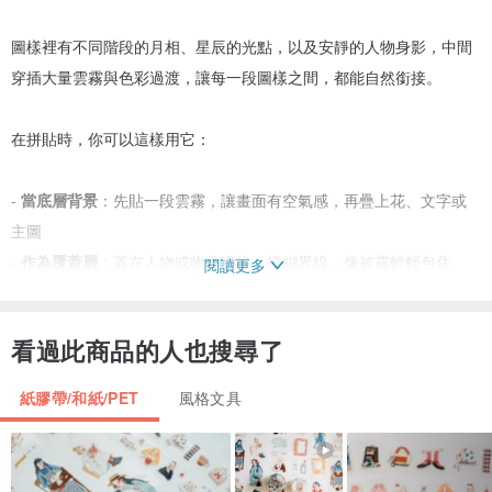
圖樣裡有不同階段的月相、星辰的光點，以及安靜的人物身影，中間
穿插大量雲霧與色彩過渡，讓每一段圖樣之間，都能自然銜接。
在拼貼時，你可以這樣用它：
-
當底層背景
：先貼一段雲霧，讓畫面有空氣感，再疊上花、文字或
主圖
-
作為覆蓋層
：蓋在人物或物件邊緣，模糊界線，像被霧輕輕包住
閱讀更多
-
銜接畫面
：利用圖樣之間的色彩過渡，連接不同素材，畫面會更流
動
看過此商品的人也搜尋了
不需要技巧，也不追求滿版。
紙膠帶/和紙/PET
風格文具
只要留一點空間，讓雲霧慢慢散開，
「月影星辰」就會自然融進你的拼貼裡。