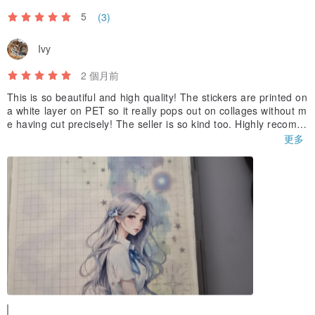
5
(3)
Ivy
2 個月前
This is so beautiful and high quality! The stickers are printed on
a white layer on PET so it really pops out on collages without m
e having cut precisely! The seller is so kind too. Highly recomm
ended!
更多