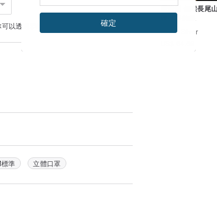
雪精靈 銀喉長尾山
鍊-925純銀
確定
你可以透過
聯絡設計師
討論合適的運送方式
GreenSilver
US$ 64.59
M標準
立體口罩