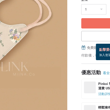
免費贈送電子
點擊愛
付款後，從備貨到
加入慾
優惠活動
看全部
Pinko
運費 US$
活動詳
輕鬆擁