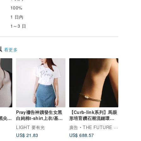
100%
1 日內
1～3 日
似
看更多
Pray禱告神蹟發生女黑
【Curb-link系列】馬眼
石黑尖晶
白純棉t-shirt上衣/基督
形培育鑽石潮流鏈環手
串珠
教/福音/受洗禮物
鍊 925純銀 18K鍍金
LIGHT 要有光
廣告
THE FUTURE ROCKS
US$ 21.83
US$ 688.57