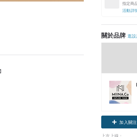
指定商
活動詳
關於品牌
逛設
】
 】
加入關注
上次上線：