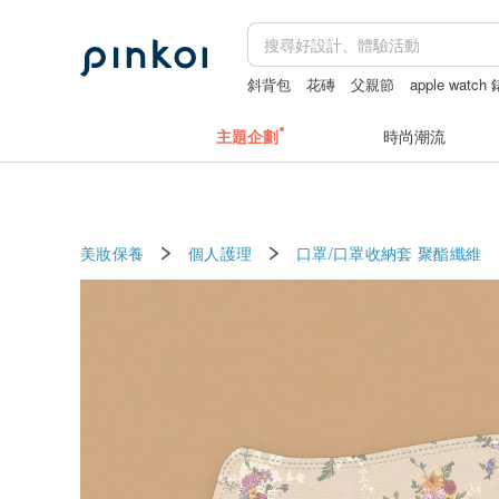
斜背包
花磚
父親節
apple watch
主題企劃
時尚潮流
美妝保養
個人護理
口罩/口罩收納套
聚酯纖維