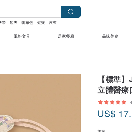
 錶帶
短夾
帆布包
短夾
皮夾
風格文具
居家餐廚
品味美食
【標準】J
立體醫療
US$
17
數量