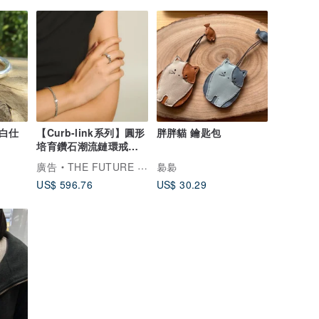
白仕
【Curb-link系列】圓形
胖胖貓 鑰匙包
培育鑽石潮流鏈環戒指
925純銀 18K鍍金
廣告
THE FUTURE ROCKS
裊裊
US$ 596.76
US$ 30.29