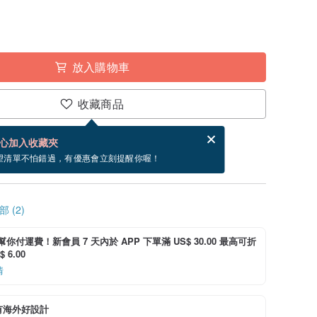
放入購物車
收藏商品
賀卡，結帳完成後填寫
電子賀卡是什麼？
心加入收藏夾
寄出商品為 5 個工作天。（不包含假日）
望清單不怕錯過，有優惠會立刻提醒你喔！
 (2)
i 幫你付運費！新會員 7 天內於 APP 下單滿 US$ 30.00 最高可折
 6.00
情
有海外好設計