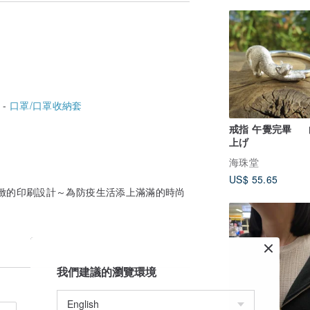
57號
 -
口罩/口罩收納套
戒指 午覺完畢 
上げ
海珠堂
US$ 55.65
～精緻的印刷設計～為防疫生活添上滿滿的時尚
我們建議的瀏覽環境