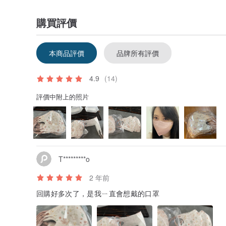
購買評價
本商品評價
品牌所有評價
4.9
(14)
評價中附上的照片
T*********o
2 年前
回購好多次了，是我ㄧ直會想戴的口罩