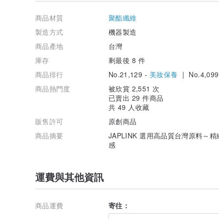
* 主要成分 不織布. HEPA水駐極熔噴不織布
商品材質
聚酯纖維
【 醫療器材商許可執照字號 】
* 醫療器材商名稱 巧蔻有限公司
製造方式
機器製造
* 醫療器材商地址 高雄市前鎮區后安路27號1樓
商品產地
台灣
* 醫療器材商許可執照字號 高市衛藥販(鎮)字第62073639
* 醫療器材商諮詢專線電話 07-5836991
庫存
剩最後 8 件
「消費者使用前應詳閱醫療器材說明書」
商品排行
No.21,129 -
美妝保養
| No.4,099
－－－－－－－－－－－－－－－－－－－－－－－－
商品熱門度
被欣賞 2,551 次
已賣出 29 件商品
共 49 人收藏
販售許可
原創商品
商品摘要
JAPLINK 選用高品質台灣原料
感
運費與其他資訊
商品運費
寄往：