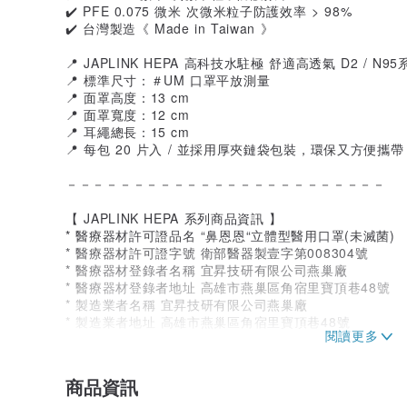
✔️ PFE 0.075 微米 次微米粒子防護效率 > 98%
✔️ 台灣製造《 Made in Taiwan 》
📍 JAPLINK HEPA 高科技水駐極 舒適高透氣 D2 / N95
📍 標準尺寸：＃UM 口罩平放測量
📍 面罩高度：13 cm
📍 面罩寬度：12 cm
📍 耳繩總長：15 cm
📍 每包 20 片入 / 並採用厚夾鏈袋包裝，環保又方便攜帶
－－－－－－－－－－－－－－－－－－－－－－－－
【 JAPLINK HEPA 系列商品資訊 】
* 醫療器材許可證品名 “鼻恩恩“立體型醫用口罩(未滅菌)
* 醫療器材許可證字號 衛部醫器製壹字第008304號
* 醫療器材登錄者名稱 宜昇技研有限公司燕巢廠
* 醫療器材登錄者地址 高雄市燕巢區角宿里寶頂巷48號
* 製造業者名稱 宜昇技研有限公司燕巢廠
* 製造業者地址 高雄市燕巢區角宿里寶頂巷48號
* 有效期限 五年
* 販售規格 20片
* 製造日期 依包裝所示為主
商品資訊
* 產地 台灣（MADE IN TAIWAN）