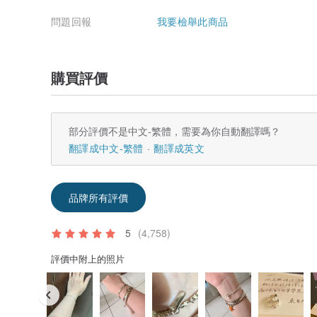
2.購票者請於訂單備註欄說明:
欲預約體驗活動地點，將有專人與您聯繫
問題回報
我要檢舉此商品
經確認預約日期及席次空檔後，才算報名完成。
3.下單付款後準備教材需 2 個 工作天請提前預約
購買評價
4. ART64設計館提供寄送統一發票單據
如需開立統編發票請於備註提供抬頭及統編資訊
5.如因非可究責ART64之因素中止活動，將不予退款
部分評價不是中文-繁體，需要為你自動翻譯嗎？
翻譯成中文-繁體
翻譯成英文
6.如因天災等不可抗力因素停課將主動聯繫延期或退款
若遇颱風以活動舉辦地停班課公告為開班及退費標準。
‧
—— 給戀人・好友・家人・自己 ——
品牌所有評價
Love is everywhere - Handmade for Someone Special
5
(4,758)
歡迎來玩設計・做金工・六四設計台灣專業銀飾設計訂製
評價中附上的照片