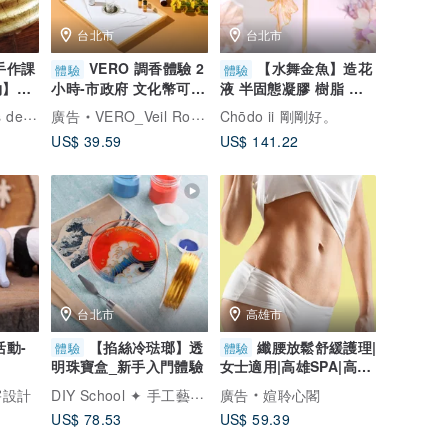
台北市
台北市
手作課
VERO 調香體驗 2
【水舞金魚】造花
體驗
體驗
約】天
小時-市政府 文化幣可
液 半固態凝膠 樹脂 手
水晶
手作推薦
作體驗課程 一人即開課
felice accessories design
廣告
VERO_Veil Romance 奇幻之旅
Chōdo ii 剛剛好。
US$ 39.59
US$ 141.22
台北市
高雄市
動-
【掐絲冷琺瑯】透
纖腰放鬆舒緩護理|
體驗
體驗
明珠寶盒_新手入門體驗
女士適用|高雄SPA|高雄
按摩
DIY School ✦ 手工藝療癒
宇設計
廣告
媗聆心閣
US$ 78.53
US$ 59.39