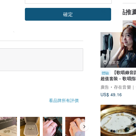
熱門商品推
確定
台北市
【歌唱錄音
體驗
超值套裝 - 歌唱指
錄音體驗 x cove
廣告
存在音樂｜台北最有溫度的藝
US$ 49.16
 .
看品牌所有評價
・