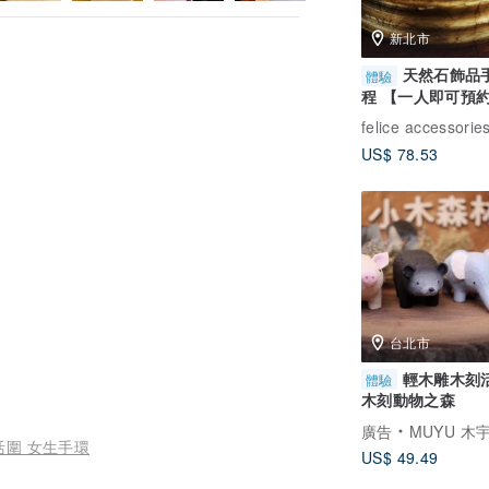
新北市
天然石飾品
體驗
程 【一人即可預
然石與施華洛世奇
US$ 78.53
台北市
輕木雕木刻活
體驗
木刻動物之森
廣告
MUYU 木
活圍 女生手環
US$ 49.49