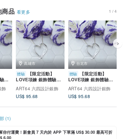
他商品
1 / 4
看更多
高雄市
台北市
台南
】
【限定活動】
【限定活動】
【
體驗
體驗
體驗
體驗課
LOVE項鍊 銀飾體驗課
LOVE項鍊 銀飾體驗課
LOVE
遠雄廣
ART64高雄統一時代 文
ART64微風南山 金工課
ART64
銀飾
ART64 六四設計銀飾
ART64 六四設計銀飾
ART64
化幣
文化幣
幣
US$ 95.68
US$ 95.68
US$ 95.
 (1)
i 幫你付運費！新會員 7 天內於 APP 下單滿 US$ 30.00 最高可折
 6.00