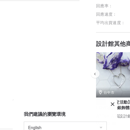
回應率：
回應速度：
平均出貨速度：
設計館其他
台中市
【限定活動
體驗
LOVE項鍊 銀飾
ART64台中iFG
我們建議的瀏覽環境
ART64 六四設計
場 文化幣
US$ 95.68