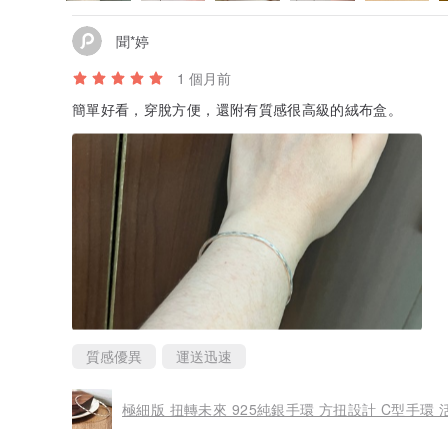
聞*婷
1 個月前
簡單好看，穿脫方便，還附有質感很高級的絨布盒。
質感優異
運送迅速
極細版 扭轉未來 925純銀手環 方扭設計 C型手環 