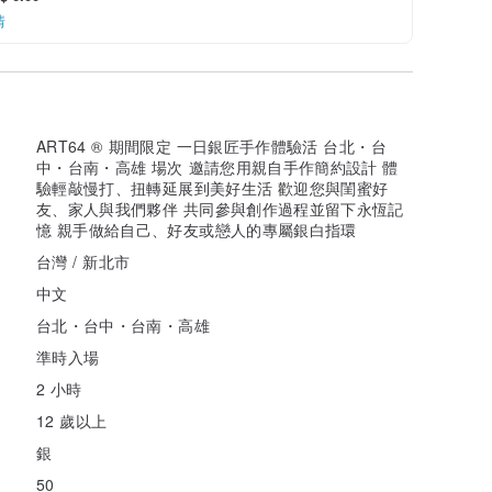
情
ART64 ® 期間限定 一日銀匠手作體驗活 台北・台
中・台南・高雄 場次 邀請您用親自手作簡約設計 體
驗輕敲慢打、扭轉延展到美好生活 歡迎您與閨蜜好
友、家人與我們夥伴 共同參與創作過程並留下永恆記
憶 親手做給自己、好友或戀人的專屬銀白指環
台灣 / 新北市
中文
台北・台中・台南・高雄
準時入場
2 小時
12 歲以上
銀
50