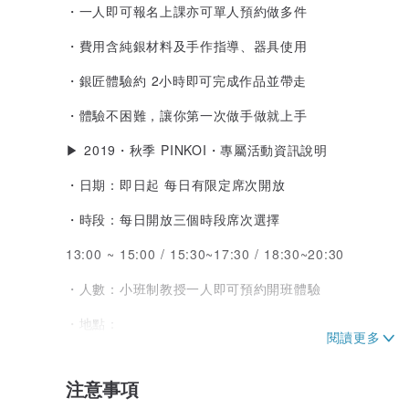
・一人即可報名上課亦可單人預約做多件
・費用含純銀材料及手作指導、器具使用
・銀匠體驗約 2小時即可完成作品並帶走
・體驗不困難，讓你第一次做手做就上手
▶ 2019・秋季 PINKOI・專屬活動資訊說明
・日期：即日起 每日有限定席次開放
・時段：每日開放三個時段席次選擇
13:00 ~ 15:00 / 15:30~17:30 / 18:30~20:30
・人數：小班制教授一人即可預約開班體驗
・地點：
** 新北永和手作體驗空間
新北市永和區永和路一段106號1F
注意事項
交通：捷運搭乘至「頂溪站」 步行約 8~10 分鐘