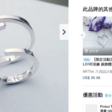
此品牌的其
台中市
【限定活動
體驗
LOVE項鍊 銀飾
ART64台中iFG
ART64 六四設計
場 文化幣
US$ 95.68
優惠活動
看全部
Pinko
運費 US$