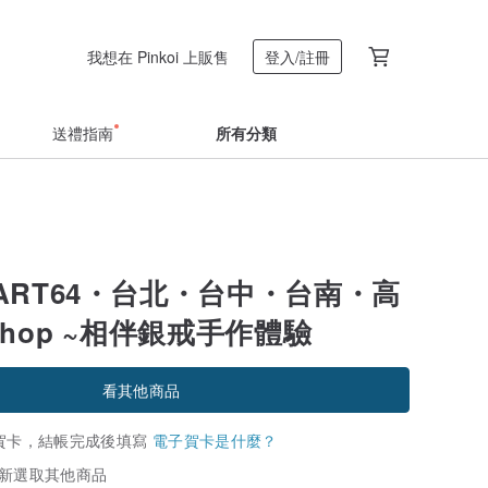
我想在 Pinkoi 上販售
登入/註冊
送禮指南
所有分類
ART64・台北・台中・台南・高
kshop ~相伴銀戒手作體驗
看其他商品
賀卡，結帳完成後填寫
電子賀卡是什麼？
新選取其他商品