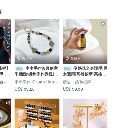
薦
台北市
高雄市
課程】
串串手作|8月創意
孕媽咪全身護理|男
體驗
體驗
導 x
手機鏈/掛飾手作課程(初
女適用|高雄按摩|高雄
r作品
階手作課程)
spa 文化幣手作
串串手作 Chuan Handmade
文品牌
廣告
媗聆心閣
US$ 39.26
US$ 59.39