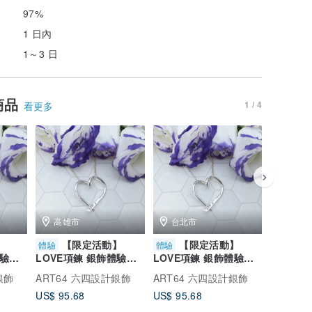
97%
1 日內
1～3 日
商品
1 / 4
看更多
高雄市
台北市
台南
】
【限定活動】
【限定活動】
【
體驗
體驗
體驗
體驗課
LOVE項鍊 銀飾體驗課
LOVE項鍊 銀飾體驗課
LOVE
遠雄廣
ART64高雄統一時代 文
ART64微風南山 金工課
ART64
銀飾
ART64 六四設計銀飾
ART64 六四設計銀飾
ART64
化幣
文化幣
幣
US$ 95.68
US$ 95.68
US$ 95.