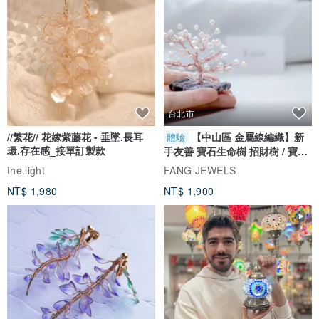
台北市
//繁花// 花嫁紫藤花 - 垂墜.長耳
【中山區 金屬線編織】新
體驗
環.存在感_接單訂製款
手友善 寶石生命樹 招財樹 / 寶石
自選
the.light
FANG JEWELS
NT$ 1,980
NT$ 1,900