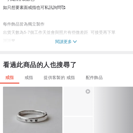
如只想要素面戒指也可私訊詢問🥰
每件飾品皆為獨立製作
出貨天數為5-7個工作天並會與照片有些微差距 可接受再下單
謝謝🖤
閱讀更多
注意事項
看過此商品的人也搜尋了
✧ 如運輸過程中造成商品瑕疵，‎7日內可退換貨。商品寄回必須是全
新狀態且包裝完整，否則將影響退貨權益
戒指
戒指
提供客製的 戒指
配件飾品
✧ 基於個人衛生原則考量，耳環除上述瑕疵問題，無法接受退換貨
✧ 天然石商品，成色以及形狀不會相同，表面可能會天然裂痕，若無
法接受請勿下單
✧ ‎商品顏色因拍攝地點光線與螢幕顯示設定，會有些許色差，若無法
接受請勿下單。 使用及保養方式
✧ ‎金屬商品請勿攜帶泡溫泉/洗澡/游泳，以防金屬變黑
✧ ‎銀飾不配戴時可以收至夾鏈袋隔絕空氣防止氧化