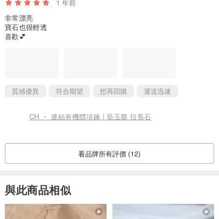
1 年前
✧ Items with gold foil are delicate, so please avoid scratching or
非常漂亮
rubbing the surface.
寶石也很輕透
喜歡💕
✧ 999 silver is soft and slightly bendable — try not to apply strong
pressure, as it may change shape.
質感優異
符合期望
想再回購
運送迅速
CH ・ 連結有機體項鍊 | 藍玉髓 拉長石
看品牌所有評價 (12)
與此商品相似