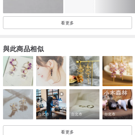
✧ 任何帶有金箔的首飾，請勿刻意刻刮，表面易出現傷痕剝落
✧ 999銀薄而細膩且具延展性，如對其施加太大壓力，飾品會因此變
看更多
形
您購買的珠寶飾品應像對待貴重物品一樣處理
與此商品相似
— HANDMADE JEWELLERY, MAKING EACH PIECE INDIVIDUALLY
—
⸻
A Few Things to Know
台北市
台北市
台北市
✧ For hygiene reasons, we can’t accept returns or exchanges on
earrings, unless they’re damaged.
看更多