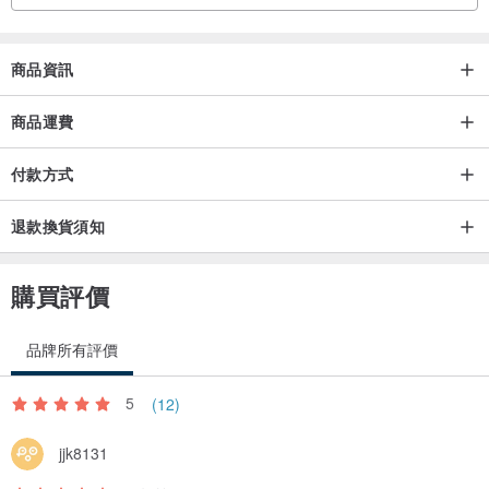
✧ Colors may look a bit different depending on the screen and
lighting when the photo was taken. If you’re unsure, feel free to
商品資訊
reach out before ordering.
商品運費
✧ Avoid wearing your jewellery in the shower, hot springs, or while
付款方式
swimming — water and chemicals can cause the metal to darken
over time.
退款換貨須知
✧ When you’re not wearing your piece, keep it in a ziplock bag to
購買評價
slow down oxidation.
品牌所有評價
✧ Each natural stone is one of a kind — colors, shapes, and
surface textures may vary, and small natural cracks or inclusions
5
(12)
may be present. If you prefer a perfectly uniform look, this piece
jjk8131
might not be the right fit.