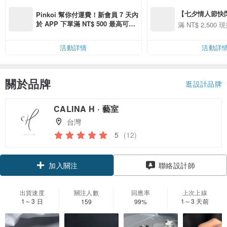
【七夕情人節快閃】8
Pinkoi 幫你付運費！新會員 7 天內
用 APP 購買任一
於 APP 下單滿 NT$ 500 最高可折
滿 NT$ 2,500 現
00 現折 NT$100
運費 NT$ 100
活動詳情
活動詳
關於品牌
逛設計品牌
CALINA H · 藝室
台灣
5
(12)
加入關注
聯絡設計師
出貨速度
關注人數
回應率
上次上線
1～3 日
1～3 天前
159
99%