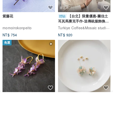
台北市
紫藤花
【台北】限量優惠-圖佳土
體驗
耳其馬賽克手作-送傳統服飾換裝
體驗
Turkiye Coffee&Mosaic studio土耳其咖啡與馬賽克燈工作坊
momoirokonpeito
NT$ 754
NT$ 920
免運
藤花 煌 耳環・耳夾
【繁花計畫】- 清冰
放入購物車
加入收藏
了解品牌
Dip art -nachugo-
紅花 hunghua