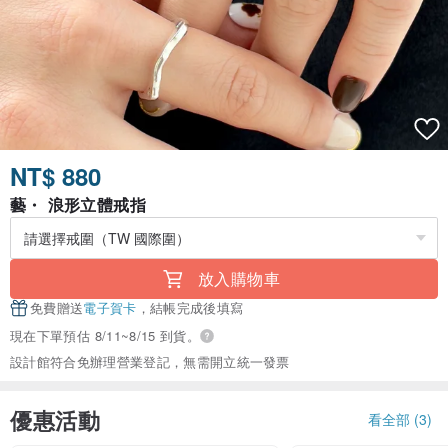
NT$ 880
藝・ 浪形立體戒指
放入購物車
免費贈送
電子賀卡
，結帳完成後填寫
現在下單預估 8/11~8/15 到貨。
設計館符合免辦理營業登記，無需開立統一發票
優惠活動
看全部 (3)