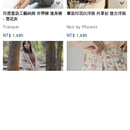
印度蓋染工藝純棉 吊帶褲 連身褲
暈染印花白洋裝 外罩衫 復古洋裝
- 雪花灰
Tramper
Noir by Phoenix
NT$ 1,480
NT$ 1,480
我要排隊
了解品牌
印度蓋染工藝純棉 長褲 －晚霞紅
【波麗印花】皇家鹿苑 澎澎熱氣
球 前短後長 鬆緊帶 長裙
Tramper
Mr. Greenwood
NT$ 1,080
NT$ 2,620