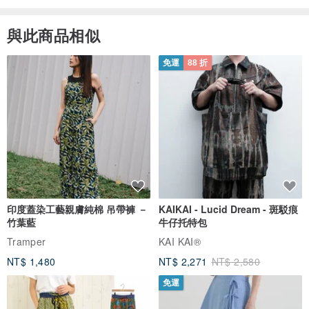
與此商品相似
免運
88 折
印度蓋染工藝親膚純棉 吊帶褲 －
KAIKAI - Lucid Dream - 斑駁痕
竹葉藍
牛仔托特包
Tramper
KAI KAI®
NT$ 1,480
NT$ 2,271
NT$ 2,580
免運