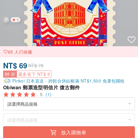
5
65 人已收藏
NT$ 69
NT$ 78
88 折
最多省下 NT$ 9
Pinkoi 日本直送 - 跨館合併結帳滿 NT$1,500 免運包關稅
Obiwan 郵票造型明信片 復古郵件
5
(1)
放入購物車