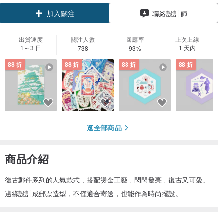
聯絡設計師
加入關注
出貨速度
關注人數
回應率
上次上線
1～3 日
1 天內
738
93%
88 折
88 折
88 折
88 折
逛全部商品
商品介紹
復古郵件系列的人氣款式，搭配燙金工藝，閃閃發亮，復古又可愛。
邊緣設計成郵票造型，不僅適合寄送，也能作為時尚擺設。