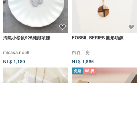
淘氣小松鼠925純銀項鍊
FOSSIL SERIES 圓形項鍊
micasa.no56
白谷工房
NT$ 1,180
NT$ 1,866
免運
88 折
放入購物車
加入收藏
了解品牌
紅寶石可愛松鼠項鍊
氣球貴賓狗項鍊 不會漏氣款 職人