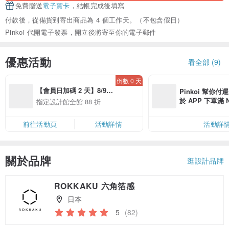
免費贈送
電子賀卡
，結帳完成後填寫
付款後，從備貨到寄出商品為 4 個工作天。（不包含假日）
Pinkoi 代開電子發票，開立後將寄至你的電子郵件
優惠活動
看全部 (9)
倒數 0 天
【會員日加碼 2 天】8/9-
Pinkoi 幫你付
8/10 精選設計限定 88 折
於 APP 下單滿 
指定設計館全館 88 折
運費 NT$ 100
前往活動頁
活動詳情
活動詳
關於品牌
逛設計品牌
ROKKAKU 六角箔感
日本
5
(82)
領優惠券