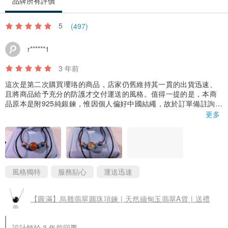
品牌所有評價
5
(497)
r******1
3 年前
這次是第二次購買瓔珞的商品，店家仍舊維持其一貫的出貨迅速、
且將商品給予充分的防護才交付運送的風格。值得一提的是，本商
品原本是附925純銀鍊，惟因個人偏好中國結繩，故於訂單備註詢問
可否改換為中國結繩。店家於收到訂單的第2天即來電確認喜好的中
更多
國結繩的顏色，非常貼心；甚至仍將商品原附送的純銀鍊一併寄
送，讓人覺得店家還蠻大方的。此外，該圓珠吊墜雖然小、但頗具
巧思，因圓珠具有紅、綠雙色分據南、北各半的特色，所以圓珠吊
墜戴在身上，會隨著一舉一動而微微轉動；尤其自拍時，會發現照
片中的圓珠吊墜，時紅、時綠，張張呈現不同的色澤，蠻有意思
的。
風格獨特
服務貼心
運送迅速
【圓滿】烏雞翡翠圓珠項鍊 | 天然緬甸玉翡翠A貨 | 送禮
設計師於 3 年前回覆