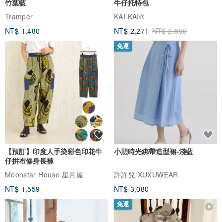
竹葉藍
牛仔托特包
Tramper
KAI KAI®
NT$ 1,480
NT$ 2,271
NT$ 2,580
免運
【預訂】印度人手染彩色印花牛
小憩時光綁帶造型裙-淺藍
仔拼布修身長褲
Moonstar House 星月屋
許許兒 XUXUWEAR
NT$ 1,559
NT$ 3,080
免運