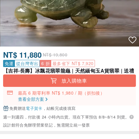
NT$ 11,880
NT$ 19,800
免運
從台灣寄出
6 折
最多省下 NT$ 7,920
【吉祥‧長壽】冰飄花翡翠龍龜 | 天然緬甸玉A貨翡翠 | 送禮
放入購物車
最高 6 期零利率 NT$ 1,980 / 期
（折扣後）
查看全部方案
免費贈送
電子賀卡
，結帳完成後填寫
週一到週四，付款後 24 小時內出貨。現在下單預估 8/8~8/14 到貨。
設計館符合免辦理營業登記，無需開立統一發票