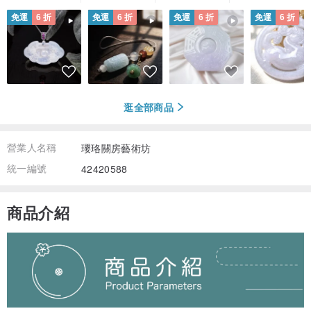
免運
6 折
免運
6 折
免運
6 折
免運
6 折
逛全部商品
營業人名稱
瓔珞關房藝術坊
統一編號
42420588
商品介紹