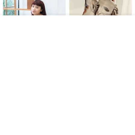
放入購物車
加入收藏
了解品牌
印度蓋染工藝純棉 吊帶褲 連身褲
暈染印花白洋裝 外罩衫 復古洋裝
- 雪花灰
Tramper
Noir by Phoenix
NT$ 1,480
NT$ 1,480