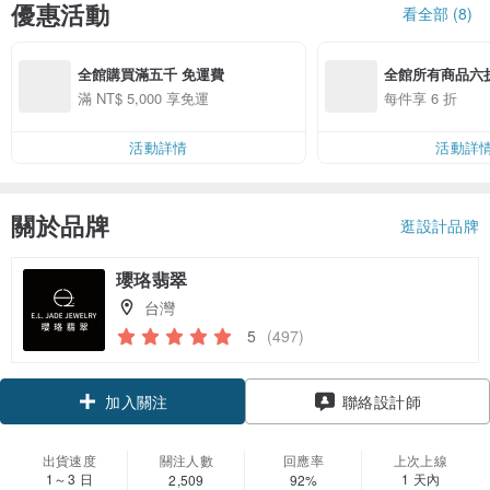
優惠活動
看全部 (8)
全館購買滿五千 免運費
全館所有商品六
滿 NT$ 5,000 享免運
每件享 6 折
活動詳情
活動詳
關於品牌
逛設計品牌
瓔珞翡翠
台灣
5
(497)
領優惠券
聯絡設計師
加入關注
出貨速度
關注人數
回應率
上次上線
1～3 日
1 天內
2,509
92%