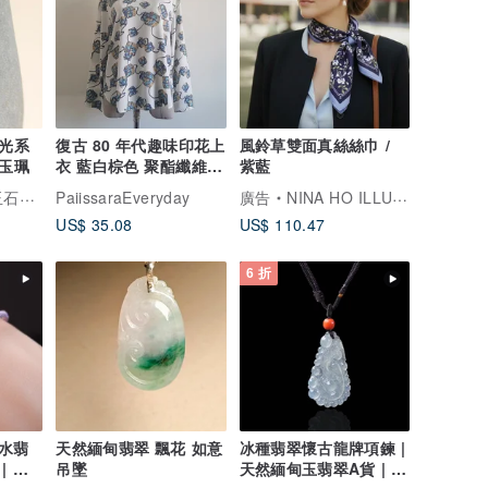
玉光系
復古 80 年代趣味印花上
風鈴草雙面真絲絲巾 /
刻玉珮
衣 藍白棕色 聚酯纖維
紫藍
套頭衫 中碼
unrise
PaiissaraEveryday
廣告
NINA HO ILLUSTRATION
US$ 35.08
US$ 110.47
6 折
水翡
天然緬甸翡翠 飄花 如意
冰種翡翠懷古龍牌項鍊 |
| 天
吊墜
天然緬甸玉翡翠A貨 | 送