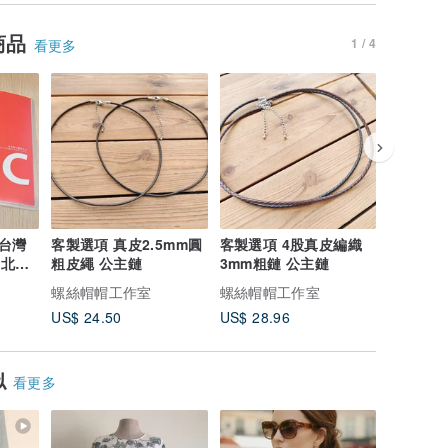
商品
1 / 4
看更多
台灣
客製選項 真皮2.5mm圓
客製選項 4股真皮編織
【客製選
台北寶
粗皮繩 公主鏈
3mm粗鏈 公主鏈
澡的泰國
越亮越香
螺絲帽帽工作室
螺絲帽帽工作室
螺絲帽帽
US$ 24.50
US$ 28.96
US$ 15.
似
看更多