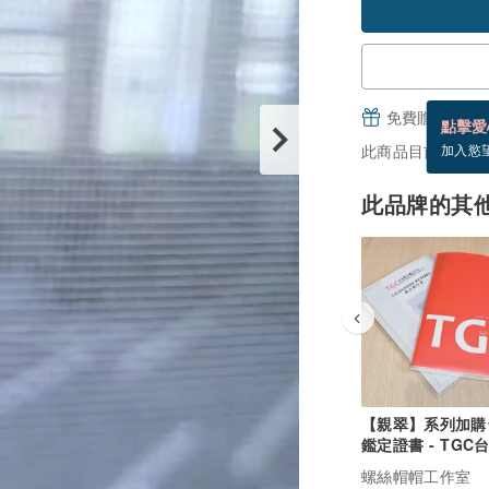
免費贈送電子
點擊愛
此商品目前沒現貨
加入慾
此品牌的其
【親翠】系列加購
鑑定證書 - TGC
石鑑定中心
螺絲帽帽工作室