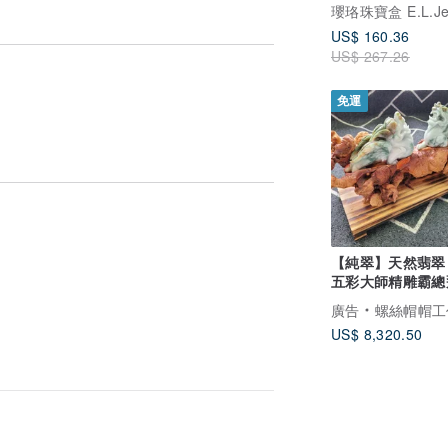
然A貨翡翠 | 送禮
US$ 160.36
US$ 267.26
免運
【純翠】天然翡翠
五彩大師精雕霸總
招財貔貅一對 附
廣告
螺絲帽帽工
US$ 8,320.50