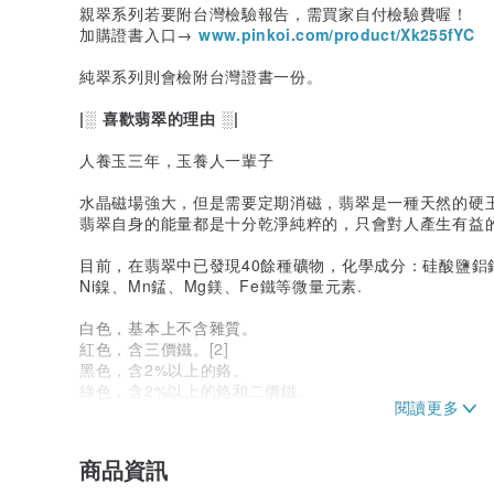
親翠系列若要附台灣檢驗報告，需買家自付檢驗費喔！
加購證書入口→
www.pinkoi.com/product/Xk255fYC
純翠系列則會檢附台灣證書一份。
|░ 喜歡翡翠的理由 ░|
人養玉三年，玉養人一輩子
水晶磁場強大，但是需要定期消磁，翡翠是一種天然的硬
翡翠自身的能量都是十分乾淨純粹的，只會對人產生有益
目前，在翡翠中已發現40餘種礦物，化學成分：硅酸鹽鋁鈉—N
Ni鎳、Mn錳、Mg鎂、Fe鐵等微量元素.
白色，基本上不含雜質。
紅色，含三價鐵。[2]
黑色，含2%以上的鉻。
綠色，含2%以上的鉻和二價鐵。
黃色，含元素鐵。
紫色，含元素錳。
藍色，基本上與緑色一樣，可是比其他顏色少見。
商品資訊