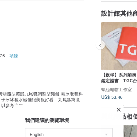
要分布在骨骼與牙齒，血液、肌肉亦有鈣的
長發育階段，從幼年到成年，再到老年，都
設計館其他
重要元素是人體不能缺乏的巨量礦物質。
相當的重要性，能預防心血管疾病、幫助調
劑來進行吸收，第2型糖尿病患可以增加對
高壓力狀態者鉻的流失速度比一般人快，因
內含鎳量約為 6 ~ 10 mg，主要存在
76 -
項鍊
糞便排出。食物中的鎳只有 10 ~ 20
【親翠】系列加購
一類微量元素，翡翠中也含有這一元素，長
鑑定證書 - TGC
衰老，預防一些老年病。
石鑑定中心
螺絲帽帽工作室
礦物質，鎂跟鈣一樣，都是維持正常骨骼生
黃翡隨型媚態九尾狐調整型繩鏈 糯冰老種料
US$ 53.46
，維持神經肌肉正常功能，兩者具有相輔相
料子冰冰種水極佳很美很好看，九尾狐寓意
，可能增加心血管疾病風險。不僅如此，缺
可以參考這款
，特別是心血管疾病的死亡率。曾有研究顯
與此商品相
管疾病的死亡率較低，是故，血鎂濃度正
我們建議的瀏覽環境
、幫助新陳代謝的作用，是人體「必需微