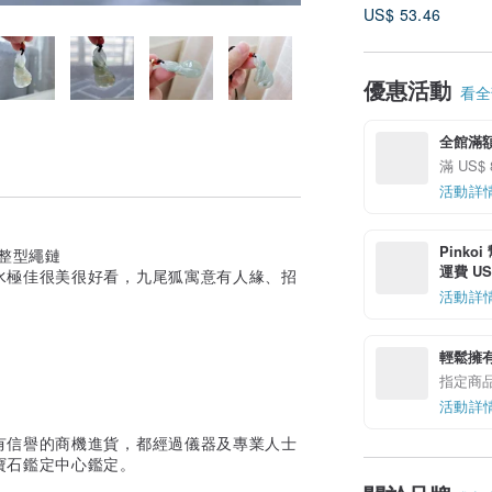
US$ 53.46
優惠活動
看全部
全館滿
滿 US$
活動詳
Pinko
整型繩鏈
運費 US$
水極佳很美很好看，九尾狐寓意有人緣、招
活動詳
輕鬆擁
指定商
活動詳
有信譽的商機進貨，都經過儀器及專業人士
寶石鑑定中心鑑定。