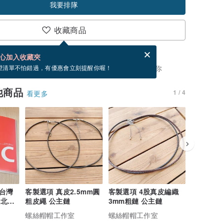
我要排隊
收藏商品
賀卡，結帳完成後填寫
電子賀卡是什麼？
心加入收藏夾
，你可以按「我要排隊」，當有貨會主動發信通知你
望清單不怕錯過，有優惠會立刻提醒你喔！
他商品
1 / 4
看更多
台灣
客製選項 真皮2.5mm圓
客製選項 4股真皮編織
【客製選
台北寶
粗皮繩 公主鏈
3mm粗鏈 公主鏈
澡的泰國
越亮越香
螺絲帽帽工作室
螺絲帽帽工作室
螺絲帽帽