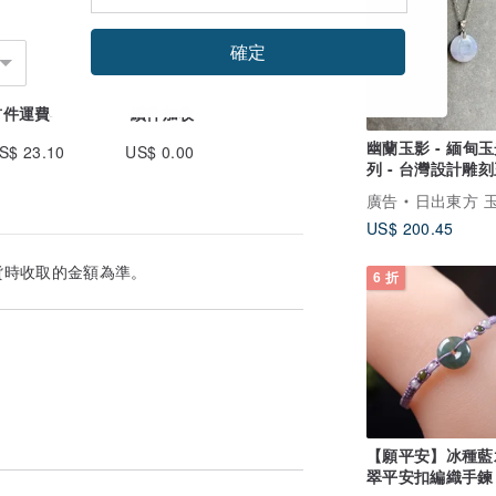
六、七成鐵分布於紅血球，其他細胞同樣也
確定
戴翡翠不僅可以預防疾病，還可以緩解甚至
首件運費
續件加收
，其實佩戴翡翠吊墜可以治療常見的胸悶，
幽蘭玉影 - 緬甸
S$ 23.10
US$ 0.00
處穴位，通過不斷的按摩可以達到除根的效
列 - 台灣設計雕
廣告
日出東方 玉石作坊 Oriental S
滋毛髮，養五臟，安魂魄，疏血脈，明耳
US$ 200.45
貨時收取的金額為準。
6 折
有助於人體各器官生理功能的協調平衡。
以直接與皮膚接觸，翡翠中的礦物質元素藉
人。
天，讓楊貴妃口含解暑清涼的玉。自此以
起到消暑的作用。
情低落，壓力大時，看著翡翠有莫名的療癒
【願平安】冰種藍
翠平安扣編織手鍊 