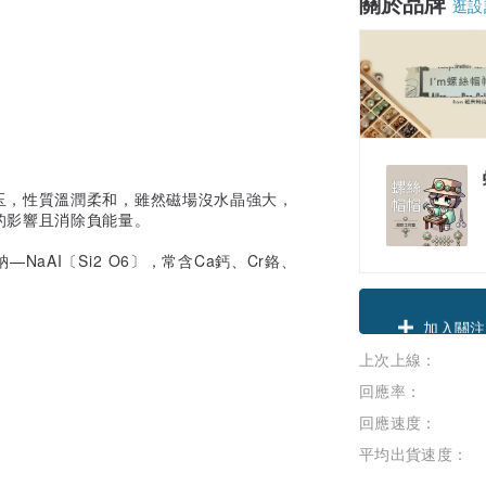
關於品牌
逛設
玉，性質溫潤柔和，雖然磁場沒水晶強大，
的影響且消除負能量。
aAI〔Si2 O6〕，常含Ca鈣、Cr鉻、
領優惠券
上次上線：
加入關注
回應率：
回應速度：
平均出貨速度：