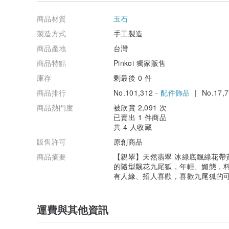
微量元素「鈣」（Ca）是身體內含量最高的礦物質，主
存在。鈣亦是人體生命活動的重要調節劑，在人生各個生
商品材質
玉石
肩負著重要生理功能，鈣是保證人體健康長壽不可缺少的
製造方式
手工製造
微量元素「鉻」（Cr）它是對維持人體正常生理功能具有
商品產地
台灣
節血糖，而且人體無法自行合成，必須靠天然食物或補充
胰島素的敏感性、身材肥胖者有利於控制膽固醇及血糖、
商品特點
Pinkoi 獨家販售
此這三種人特別需要。
庫存
剩最後 0 件
微量元素「鎳」（Ni）鎳是人體不可缺少的微量元素。成人體
商品排行
No.101,312 -
配件飾品
| No.17,7
腦部和肝臟中。鎳在人體腸道內被吸收，未被吸收的鎳多經由
% 會被人體吸收。
商品熱門度
被欣賞 2,091 次
已賣出 1 件商品
微量元素「錳」（Mn）人體內的錳元素是保護自身的另
共 4 人收藏
期佩戴翡翠可以促進人體血液循環，加速新陳代謝，緩解
販售許可
原創商品
微量元素「鎂」（Mg）「鎂」也是人體不能缺乏的巨量
商品摘要
【親翠】天然翡翠 冰綠底飄綠花帶
長所必需的營養素，鎂的含量若足夠，則能有效的調節鈣
的隨型飄花九尾狐，年輕、媚態，
成的作用。鎂具有可抑制血小板凝集的功能，因此若缺乏
有人緣、招人喜歡，喜歡九尾狐的
鎂也會增加體內慢性發炎，與許多慢性病的發生有關聯性
示，飲用硬水的人，因水中鈣、鎂含量相對比較高，心血
常，則發生動脈粥狀硬化症風險較低。
運費與其他資訊
微量元素「鐵」（Fe）鐵在人體有協助酵素進行生化反應