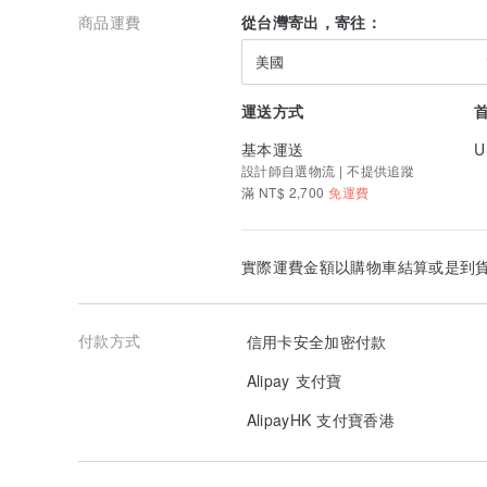
量元素」之一。成年人體内通常含有 3~5 公克鐵，其中
商品運費
從台灣寄出，寄往：
需要鐵的幫助才能順利運作。
美國
從醫學研究上可以發現翡翠有著強大的治療能力，長期佩
治療一些疾病。
運送方式
治療胸悶：一些身體較弱的朋友有時候會出現胸悶的現象
基本運送
U
翡翠吊墜會散發能量進去胸前德爾「龍頷」、「神府」兩
設計師自選物流 | 不提供追蹤
果。
滿 NT$ 2,700
免運費
中醫理論：在中醫學中，翡翠還具有「除中熱，潤心肺，
目」的功效。
實際運費金額以購物車結算或是到
經常佩戴翡翠玉石可使其中的微量元素被人體皮膚吸收，
滋養皮膚：翡翠飾品，不管是項鍊、耳環，還是手鐲都可
此進入人體，滋養女人的皮膚，讓女人看上去更加白皙動
付款方式
信用卡安全加密付款
消暑，翡翠的冰涼特性，摸著療育癒消暑，唐代，每到夏
Alipay 支付寶
後，夏天變成一個清涼夏日。玉枕、玉鐲、玉床、玉掛件
AlipayHK 支付寶香港
以上都是翡翠有根據的理由，另一個沒根據的理由是當心
心情功效，彷彿得到了安慰。