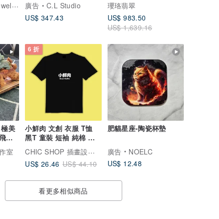
禮
瓔珞珠寶盒 E.L.Jewelry Box
廣告
C.L Studio
瓔珞翡翠
US$ 347.43
US$ 983.50
US$ 1,639.16
6 折
 極美
小鮮肉 文創 衣服 T恤
肥貓星座-陶瓷杯墊
飛天
黑T 童裝 短袖 純棉 吸
台證
濕排汗 涼感衣
CHIC SHOP 插畫設計館
作室
廣告
NOELC
US$ 12.48
US$ 26.46
US$ 44.10
看更多相似商品