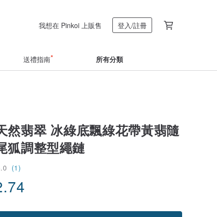
我想在 Pinkoi 上販售
登入/註冊
送禮指南
所有分類
天然翡翠 冰綠底飄綠花帶黃翡隨
尾狐調整型繩鏈
5.0
(1)
2.74