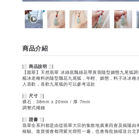
商品介紹
|░ 商品說明 ░|
【親翠】天然翡翠 冰綠底飄綠花帶黃翡隨型媚態九尾狐調
糯冰老種料的隨型飄花九尾狐，年輕、媚態，料子冰冰種
人喜歡，喜歡九尾狐的可以參考這款
|░ 尺寸 ░|
裸石 : 38mm x 20mm / 厚 7mm
調整式繩鏈
|░ 證書 ░|
翡翠全系列都是由從翡翠大宗的集散地廣東四會及揭陽由
檢驗。進貨後會都用紫光燈照一遍，也會每批抽樣送台北