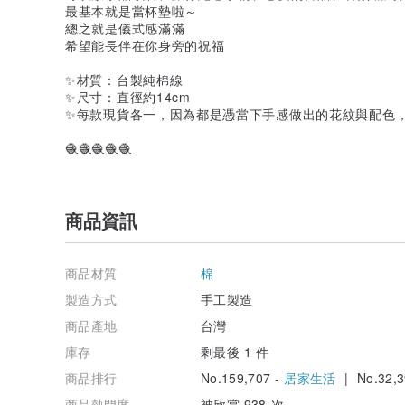
最基本就是當杯墊啦～
總之就是儀式感滿滿
希望能長伴在你身旁的祝福
✨️材質：台製純棉線
✨️尺寸：直徑約14cm
✨️每款現貨各一，因為都是憑當下手感做出的花紋與配色
🧶🧶🧶🧶🧶
商品資訊
商品材質
棉
製造方式
手工製造
商品產地
台灣
庫存
剩最後 1 件
商品排行
No.159,707 -
居家生活
| No.32,3
商品熱門度
被欣賞 938 次