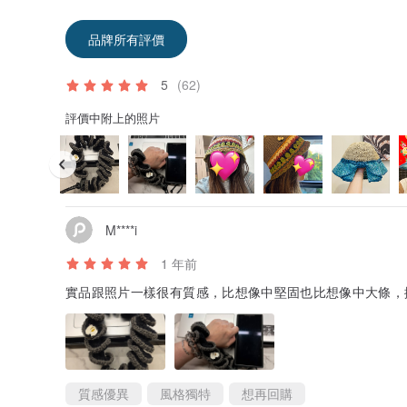
品牌所有評價
5
(62)
評價中附上的照片
M****i
1 年前
實品跟照片一樣很有質感，比想像中堅固也比想像中大條，
質感優異
風格獨特
想再回購