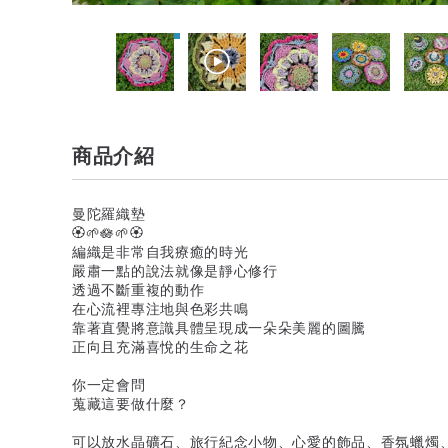
商品介紹
曼陀羅織墊
🏵🌱🪷🌱🏵
編織是非常自我療癒的時光
嚴肅一點的說法就像是靜心修行
透過不斷重複的動作
在心流裡專注地與色彩共鳴
靠著直覺將意識具體呈現成一朵朵美麗的圖騰
正向且充滿喜悅的生命之花
你一定會問
蒐藏這要做什麼？
可以放水晶礦石、旅行紀念小物、心愛的飾品、香氛蠟燭、