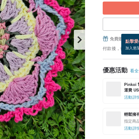
免費贈送電子
點擊愛
付款後，從備貨到
加入慾
優惠活動
看全部
Pinko
運費 US$
活動詳
輕鬆擁
指定商
活動詳