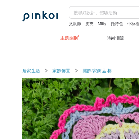
父親節
皮夾
Miffy
托特包
中秋
主題企劃
時尚潮流
居家生活
家飾佈置
擺飾/家飾品
棉