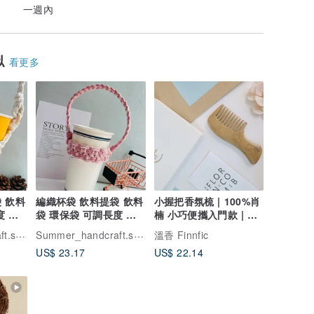
一週內
似
看更多
 飲料
編織杯袋 飲料提袋 飲料
小握把香氛梳 | 100%肖
度 聖
袋 環保袋 可調長度 母
楠 小巧便攜入門款 | 溫
親節禮物 交換禮物
香
Summer_handcraft.studio
Summer_handcraft.studio
溫香 Finnfic
US$ 23.17
US$ 22.14