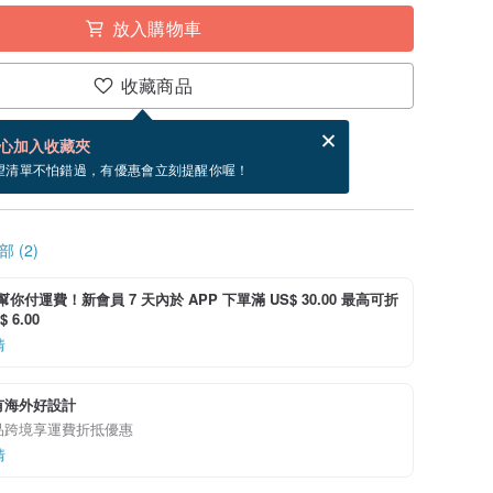
放入購物車
收藏商品
賀卡，結帳完成後填寫
電子賀卡是什麼？
心加入收藏夾
寄出商品為 3 個工作天。（不包含假日）
望清單不怕錯過，有優惠會立刻提醒你喔！
 (2)
i 幫你付運費！新會員 7 天內於 APP 下單滿 US$ 30.00 最高可折
 6.00
情
有海外好設計
品跨境享運費折抵優惠
情