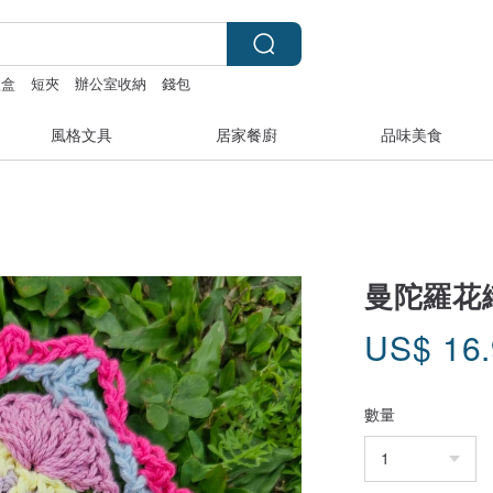
禮盒
短夾
辦公室收納
錢包
風格文具
居家餐廚
品味美食
曼陀羅花織
US$
16
數量