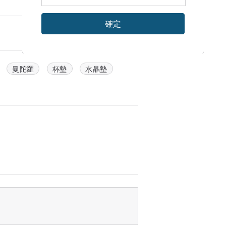
確定
曼陀羅
杯墊
水晶墊