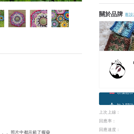
關於品牌
逛設
領優惠券
上次上線：
加入關注
回應率：
回應速度：
、、照片中都示範了喔😆