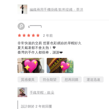
編織兩用手機掛繩/飲料提繩 - 墨洋
c*********i
2 年前
非常快速的交易 想要色彩繽紛的草帽好久
夏天戴著都不會太熱！💖
臺灣的手作人都很棒，謝謝❤️
質感優異
符合期望
想再回購
運送迅速
手織草帽 - 銀朵
設計師於 2 年前回覆