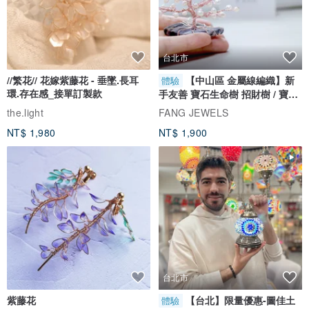
台北市
//繁花// 花嫁紫藤花 - 垂墜.長耳
【中山區 金屬線編織】新
體驗
環.存在感_接單訂製款
手友善 寶石生命樹 招財樹 / 寶石
自選
the.light
FANG JEWELS
NT$ 1,980
NT$ 1,900
台北市
紫藤花
【台北】限量優惠-圖佳土
體驗