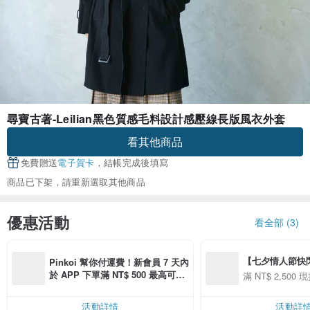
尋寶古著-Leilian黑色質感毛料設計感壓線長版風衣外套
看其他商品
免費贈送
電子賀卡
，結帳完成後填寫
商品已下架，請重新選取其他商品
優惠活動
看全部 (3)
【七夕情人節快閃】8
Pinkoi 幫你付運費！新會員 7 天內
用 APP 購買任一
於 APP 下單滿 NT$ 500 最高可折
滿 NT$ 2,500 現
00 現折 NT$100
運費 NT$ 100
活動詳情
活動詳