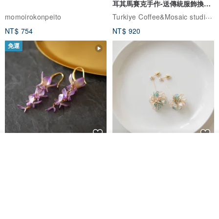
耳其馬賽克手作-送傳統服飾換裝
體驗
Turkiye Coffee&Mosaic studio土耳其咖啡與馬賽克燈工作坊
momoirokonpeito
NT$ 754
NT$ 920
免運
看其他商品
藤花 煌 耳環・耳夾
【繁花計畫】- 清冰
了解品牌
Dip art -nachugo-
紅花 hunghua
NT$ 2,125
NT$ 720
93 折