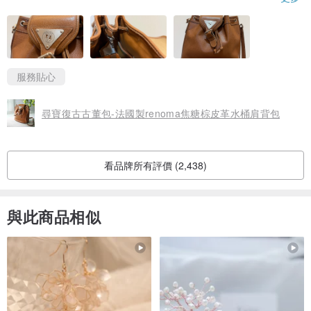
並且內部有扣環可以暫掛鑰匙或是AirPods
不過最近發現包內物品有沾到粉粉的東西
貌似是包包掉的，但要翻出來有點麻煩
它是真皮的話就應該不會掉屑才對🤔
服務貼心
整體而言蠻喜歡的
出貨人員特地詢問是否接受環保包裝也很加分
尋寶復古古董包-法國製renoma焦糖棕皮革水桶肩背包
謝謝賣家
看品牌所有評價 (2,438)
與此商品相似