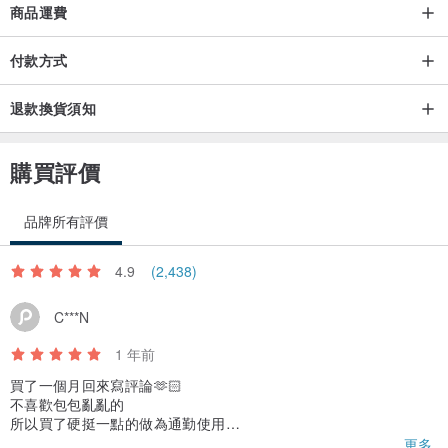
👉二手古著商品皆送洗並高溫整燙處理後才會寄出
商品運費
如對古著二手有疑慮請審慎考慮購買
付款方式
💪我們提供穿搭想法,歡迎自行開發更多風格
退款換貨須知
購買前勿手滑 請謹慎選購
希望你我都有個愉快的交流
購買評價
品牌所有評價
4.9
(2,438)
C***N
1 年前
買了一個月回來寫評論🫶🏻
不喜歡包包亂亂的
所以買了硬挺一點的做為通勤使用
最喜歡它的部分是有做內袋、內袋還有拉鏈
更多