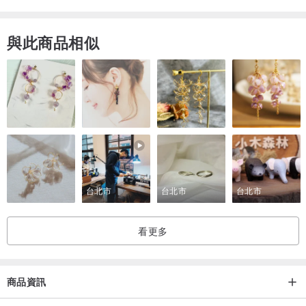
有沒有注目沒有絕對
這裡稻稻來稻稻選稻稻配
與此商品相似
我們創作/改造/尋寶/勞動/打屁
👉購買前請詳閱關於退換貨
👉手作設計商品皆 4.5 studio工作室親自打版製作車縫
👉手作客製商品售出後不接受退貨
台北市
台北市
台北市
👉商品皆實品拍攝,顏色可能隨螢幕顯色有落差
若有任何疑問也請在下單前善用留言與我們溝通
看更多
👉本店不接受因尺寸不合或電腦色差及其他個人主觀喜好原因退貨但
可換貨
商品資訊