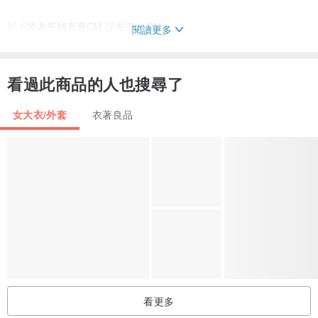
以上皆為平鋪直量CM 誤差值≦1CM
閱讀更多
⊿關於材質
看過此商品的人也搜尋了
毛80cashmere20
女大衣/外套
衣著良品
⊿關於使用與保養
盡可能乾洗，若需水洗，請冷水反面手洗，
勿烘乾或扭拉，平鋪晾於陰涼處
適溫熨燙
⊿關於4.5 studio古著
here to choose
比起快速流行
老實說我更喜歡保留幾十幾年的老衣
看更多
有沒有反骨 或許有些