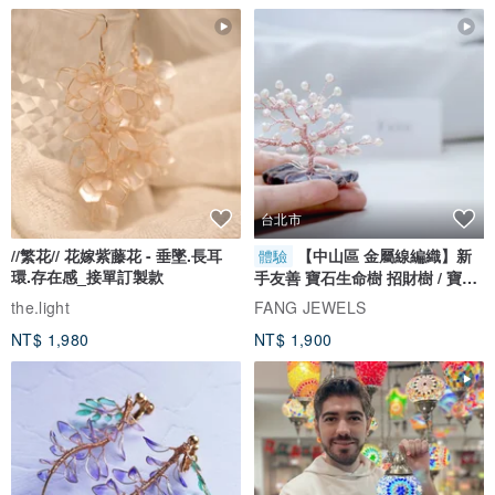
台北市
//繁花// 花嫁紫藤花 - 垂墜.長耳
【中山區 金屬線編織】新
體驗
環.存在感_接單訂製款
手友善 寶石生命樹 招財樹 / 寶石
自選
the.light
FANG JEWELS
NT$ 1,980
NT$ 1,900