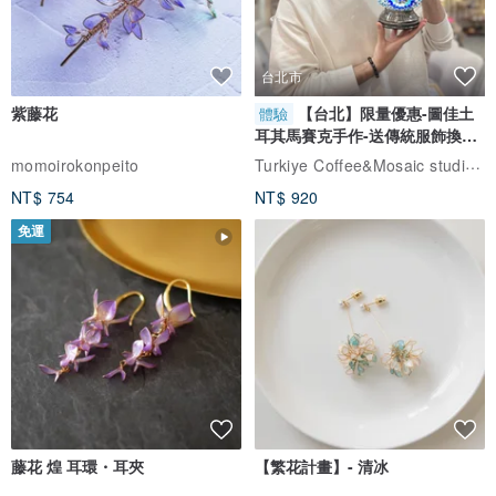
台北市
紫藤花
【台北】限量優惠-圖佳土
體驗
耳其馬賽克手作-送傳統服飾換裝
體驗
Turkiye Coffee&Mosaic studio土耳其咖啡與馬賽克燈工作坊
momoirokonpeito
NT$ 754
NT$ 920
免運
藤花 煌 耳環・耳夾
【繁花計畫】- 清冰