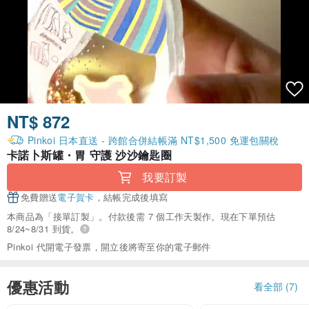
NT$ 872
Pinkoi 日本直送 - 跨館合併結帳滿 NT$1,500 免運包關稅
卡諾卜斯罐・胃 守護 沙沙鑰匙圈
我要訂製
免費贈送
電子賀卡
，結帳完成後填寫
本商品為「接單訂製」。付款後需 7 個工作天製作。現在下單預估
8/24~8/31 到貨。
Pinkoi 代開電子發票，開立後將寄至你的電子郵件
優惠活動
看全部 (7)