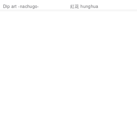
Dip art -nachugo-
紅花 hunghua
NT$ 2,125
NT$ 720
我要訂製
93 折
加入收藏
了解品牌
台北市
晶透紫藤花 垂墜樹脂/耳夾可
【療育時光】DIY製作2副
體驗
專屬UV膠乾燥花樹脂耳環 台北體
驗課程
KL珂蘿花設計
JYC.accessories
NT$ 1,292
NT$ 1,380
NT$ 1,150
免運