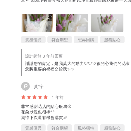
意～ 因為沒有跟收禮人見面所以沒能親眼目睹花束是一大遺
意 紫色鬱金香配上純白包裝真的好美！！超推這間用心賣
質感優異
符合期望
想再回購
服務貼心
設計師於 3 年前回覆
謝謝您的肯定，是我莫大的動力🤍🤍🤍很開心我們的花
您將重要的祝福交給我✨✨
黃*宇
1 年前
非常感謝花店的貼心服務😚
花朵狀況也很棒^^
期待下次還有機會購買🎉
質感優異
符合期望
風格獨特
服務貼心