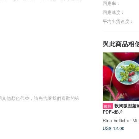
回應率：
回應速度：
平均出貨速度：
與此商品相
用其他顏色代替，請先告訴我們喜歡的第
軟陶微型蘿
數位
PDF+影片
粉色、紅色、紫色、橘色、白色
心意，當配花短缺時，花藝師將以同等級花
US$ 12.00