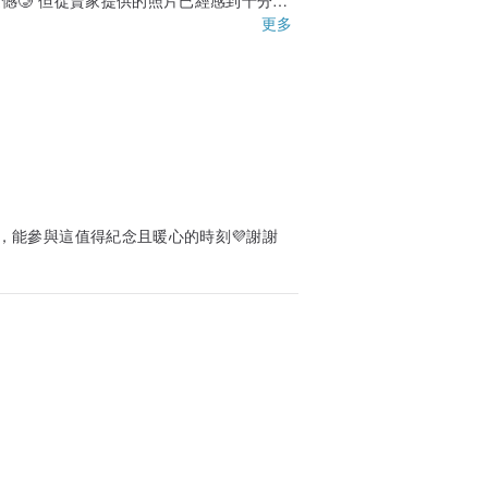
憾🥲 但從賣家提供的照片已經感到十分滿
家的喔～
更多
束，能參與這值得紀念且暖心的時刻💜謝謝