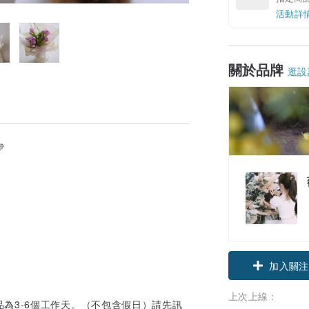
活動詳
關於品牌
逛設

。
加入關注
上次上線：
為3-6個工作天。（不包含假日）請先訊