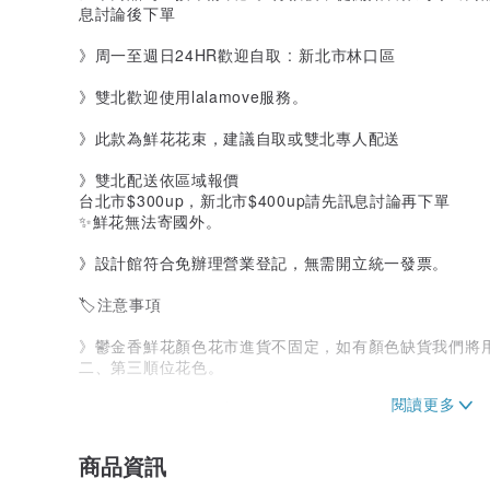
息討論後下單
》周一至週日24HR歡迎自取 : 新北市林口區
》雙北歡迎使用lalamove服務。
》此款為鮮花花束，建議自取或雙北專人配送
》雙北配送依區域報價
台北市$300up，新北市$400up請先訊息討論再下單
✨鮮花無法寄國外。
》設計館符合免辦理營業登記，無需開立統一發票。
🏷注意事項
》鬱金香鮮花顏色花市進貨不固定，如有顏色缺貨我們將
二、第三順位花色。
🌷鬱金香可能會有的顏色請您參考☺️黃色、淺粉紅色、
》鮮花為仰賴大自然的產物，每一束花禮都是獨一無二的
商品資訊
材為您設計，請您確認體諒與理解後訂製