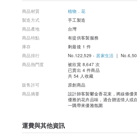
》花的姿態、顏色深淺皆不相同，每一束花都是獨一無二
商品材質
植物．花
製造方式
手工製造
商品產地
台灣
商品特點
有提供客製服務
庫存
剩最後 1 件
商品排行
No.122,529 -
居家生活
| No.6,50
商品熱門度
被欣賞 8,647 次
已賣出 4 件商品
共 54 人收藏
販售許可
原創商品
商品摘要
設計師客製鬱金香花束，將線條優
優雅的花卉品味，適合贈送情人或
一隅帶來優雅氛圍
運費與其他資訊