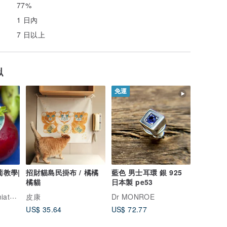
77%
1 日內
7 日以上
似
免運
蔔教學|
招財貓島民掛布 / 橘橘
藍色 男士耳環 銀 925
橘貓
日本製 pe53
Rina Vellichor Miniatures
皮康
Dr MONROE
US$ 35.64
US$ 72.77