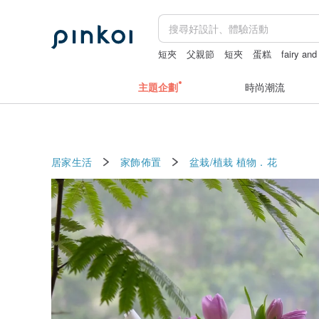
短夾
父親節
短夾
蛋糕
fairy and
主題企劃
時尚潮流
居家生活
家飾佈置
盆栽/植栽
植物．花