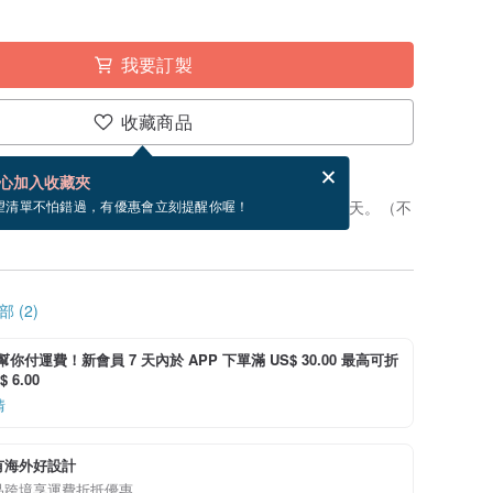
我要訂製
收藏商品
賀卡，結帳完成後填寫
電子賀卡是什麼？
心加入收藏夾
製」。付款後，從開始製作到寄出商品為 3 個工作天。（不
望清單不怕錯過，有優惠會立刻提醒你喔！
 (2)
i 幫你付運費！新會員 7 天內於 APP 下單滿 US$ 30.00 最高可折
 6.00
情
有海外好設計
品跨境享運費折抵優惠