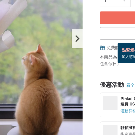
免費贈送電子
點擊愛
本商品為「接單訂
加入慾
包含假日）
優惠活動
看全部
Pinko
運費 US$
活動詳
輕鬆擁
指定商