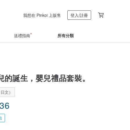
我想在 Pinkoi 上販售
登入/註冊
送禮指南
所有分類
兒的誕生，嬰兒禮品套裝。
：日文）
.36
出