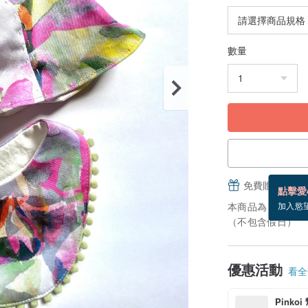
數量
免費贈送電子
點擊愛
本商品為「接單訂
加入慾
（不包含假日）
優惠活動
看全部
Pinko