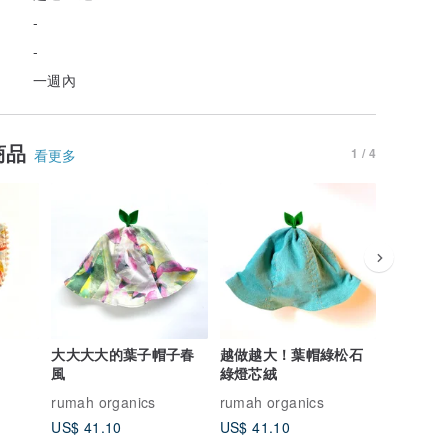
-
-
一週內
商品
1 / 4
看更多
大大大大的葉子帽子春
越做越大！葉帽綠松石
仙人掌棉
風
綠燈芯絨
rumah organics
rumah organics
rumah or
US$ 41.10
US$ 41.10
US$ 21.