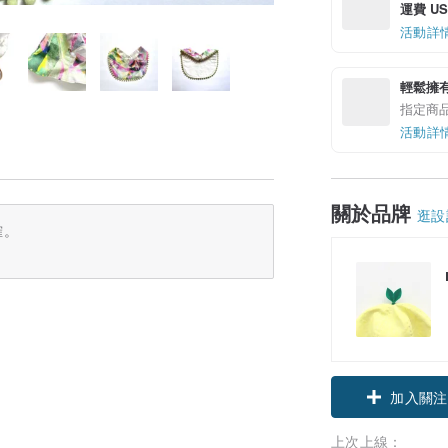
運費 US$
活動詳
輕鬆擁
指定商
活動詳
關於品牌
逛設
確。
加入關注
上次上線：