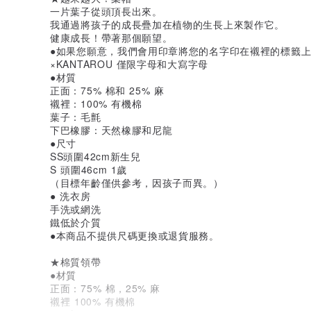
一片葉子從頭頂長出來。
我通過將孩子的成長疊加在植物的生長上來製作它。
健康成長！帶著那個願望。
●如果您願意，我們會用印章將您的名字印在襯裡的標籤上。 
×KANTAROU 僅限字母和大寫字母
●材質
正面：75% 棉和 25% 麻
襯裡：100% 有機棉
葉子：毛氈
下巴橡膠：天然橡膠和尼龍
●尺寸
SS頭圍42cm新生兒
S 頭圍46cm 1歲
（目標年齡僅供參考，因孩子而異。）
● 洗衣房
手洗或網洗
鐵低於介質
●本商品不提供尺碼更換或退貨服務。
★棉質領帶
●材質
正面：75% 棉，25% 麻
襯裡 100% 有機棉