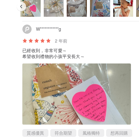
W************g
2 年前
已經收到，非常可愛～
希望收到禮物的小孩平安長大～
質感優異
符合期望
風格獨特
想再回購