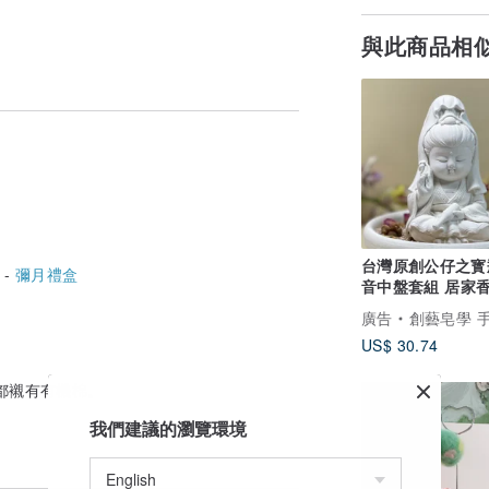
與此商品相
台灣原創公仔之寳
 -
彌月禮盒
音中盤套組 居家香
香石 茶樹 薰香
廣告
創藝皂學 手工皂 擴香石 香氛 台灣原創
US$ 30.74
都襯有有機棉。
我們建議的瀏覽環境