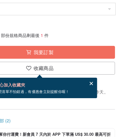
部份規格商品剩最後
1
件
我要訂製
收藏商品
賀卡，結帳完成後填寫
電子賀卡是什麼？
心加入收藏夾
製」。付款後，從開始製作到寄出商品為 10 個工作天。
望清單不怕錯過，有優惠會立刻提醒你喔！
 (2)
i 幫你付運費！新會員 7 天內於 APP 下單滿 US$ 30.00 最高可折