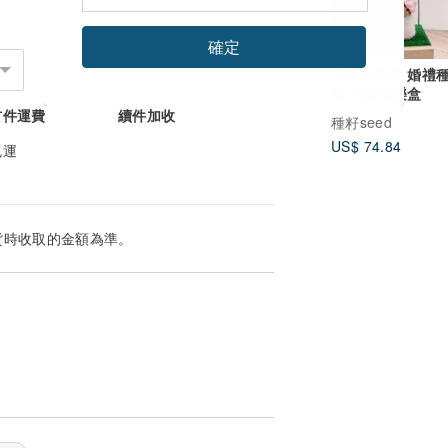
確定
平淡卻幸福 婚禮種子精
靈 木質音樂盒
首件運費
續件加收
種籽seed
US$ 74.84
免運
貨時收取的金額為準。