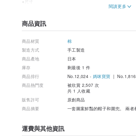
●尺寸
寬度 19 cm 長度 26 cm 按扣直徑 9 mm
*由於是手工製作，請允許存在一些錯誤。
● 洗衣房
商品資訊
我們建議洗手。
用洗衣機洗滌時，一定要放在網裡。
請務必使用中號或低號熨斗。
商品材質
棉
我一直在使用它時最容易使用的樣式的形狀。
製造方式
手工製造
一個簡單的圓形。該按鈕是按扣。
商品產地
日本
即使您的寶寶開始稍微移動，您也可以立即戴上它。
庫存
剩最後 1 件
商品排行
No.12,024 -
媽咪寶寶
| No.1,816
商品熱門度
被欣賞 2,507 次
共 1 人收藏
販售許可
原創商品
商品摘要
一套圖案鮮豔的帽子和圍兜。 兩者
運費與其他資訊