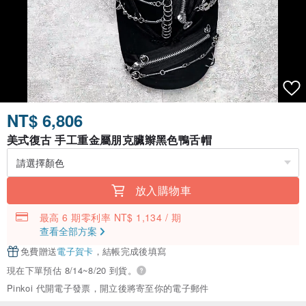
NT$ 6,806
美式復古 手工重金屬朋克臟辮黑色鴨舌帽
放入購物車
最高 6 期零利率 NT$ 1,134 / 期
查看全部方案
免費贈送
電子賀卡
，結帳完成後填寫
現在下單預估 8/14~8/20 到貨。
Pinkoi 代開電子發票，開立後將寄至你的電子郵件