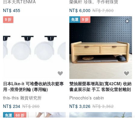
日本天馬TENMA
蘭佩軒 珍珠。手作輕珠寶
NT$ 455
NT$ 6,000
NT$ 7,500
9 折
免運
9 折
日本Like-it 可堆疊收納洗衣籃專
雙抽屜螢幕增高架(寬42CM) 收納
用 -滑滑便利輪 (專用輪)
書桌展示架 手工 客製化雷射雕刻
this-this 雜貨研究所
Pinocchio’s cabin
NT$ 234
NT$ 260
NT$ 3,026
NT$ 3,362
免運
68 折
放入購物車
加入收藏
了解品牌