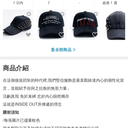
1 日內
超過 1 週
7
-
逛全部商品
商品介紹
在這個循規蹈矩的時代裡,我們堅信服飾是最直觀錶達內心的個性化宣
言，並能賦予你與之抗衡的無形力量」
活齣真我 免於束縛 忠於內心巋然獨存
這就是INSIDE OUT所傳遞的理念
購前須知
/每張圖片已儘量較色
因各類顯示器及拍攝方式的不同可能會有色差情況出現