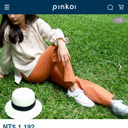
1/5
NT$ 1,192