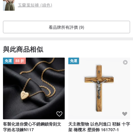
玉蘭葉短褲 (綠色)
看品牌所有評價 (9)
與此商品相似
免運
88 折
免運
客製化迷你愛心不銹鋼鎖骨刻文
天主教聖物 以色列進口 耶穌 十字
字姓名項鍊N117
架 橄欖木 壁掛飾 161707-1