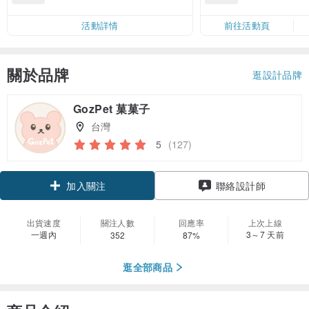
50
運費 NT$ 100
50
活動詳情
前往活動頁
關於品牌
逛設計品牌
GozPet 菓菓子
台灣
5
(127)
領優惠券
聯絡設計師
加入關注
出貨速度
關注人數
回應率
上次上線
一週內
3～7 天前
352
87%
逛全部商品