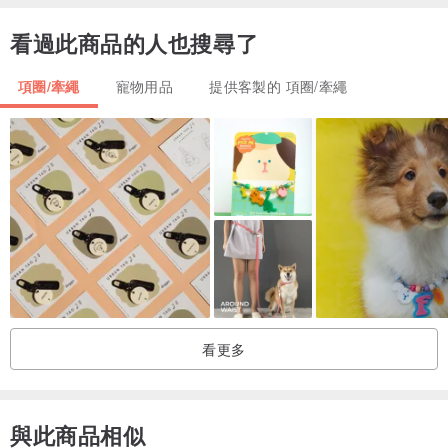
M
26-30
看過此商品的人也搜尋了
L
31-35
項圈/牽繩
寵物用品
提供客製的 項圈/牽繩
XL
36-40
XXL
41-45
看更多
與此商品相似