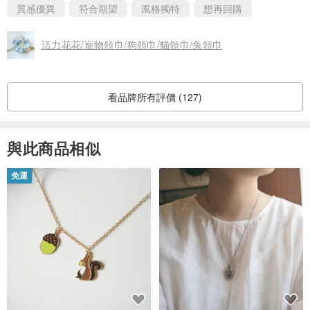
質感優異
符合期望
風格獨特
想再回購
活力花花/寵物領巾/狗領巾/貓領巾/兔領巾
看品牌所有評價 (127)
與此商品相似
免運