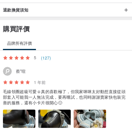
退款換貨須知
購買評價
品牌所有評價
5
(127)
蔡*喧
1 年前
毛線領圈超級可愛☺️真的喜歡極了，但我家咪咪太好動想直接從頭
部套入可能我一人無法完成，要再嚐試，也同時謝謝賣家快包裝完
善的服務，還有小卡片很開心🙂