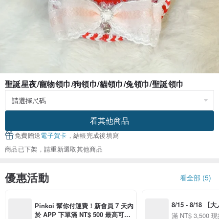
聖誕星夜/寵物領巾/狗領巾/貓領巾/兔領巾/聖誕領巾
看其他商品
免費贈送
電子賀卡
，結帳完成後填寫
商品已下架，請重新選取其他商品
優惠活動
看全部 (5)
8/15 - 8/18 
Pinkoi 幫你付運費！新會員 7 天內
季】滿 NT$3500
於 APP 下單滿 NT$ 500 最高可折
滿 NT$ 3,500 現