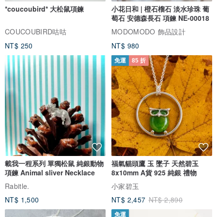
*coucoubird* 大松鼠項鍊
小花日和 | 橙石榴石 淡水珍珠 葡
萄石 安德森長石 項鍊 NE-00018
COUCOUBIRD咕咕
MODOMODO 飾品設計
NT$ 250
NT$ 980
免運
85 折
載我一程系列 單獨松鼠 純銀動物
福氣貓頭鷹 玉 墜子 天然碧玉
項鍊 Animal sliver Necklace
8x10mm A貨 925 純銀 禮物
Rabitle.
小家碧玉
NT$ 1,500
NT$ 2,457
NT$ 2,890
免運